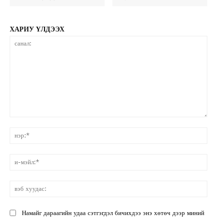
ХАРИУ ҮЛДЭЭХ
санал:
нэ
и-
мэ
вэ
ху
Намайг дараагийн удаа сэтгэгдэл бичихдээ энэ хөтөч дээр миний