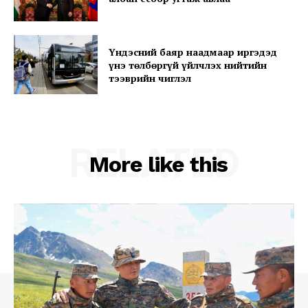
My account
Үндэсний баяр наадмаар иргэдэд
үнэ төлбөргүй үйлчлэх нийтийн
тээврийн чиглэл
RELATED
More like this