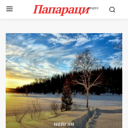
Папараци
МЭДЭЭ
НИЙГЭМ