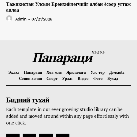
Тажикистан Улсын Ерөнхийлөгчийг албан ёсоор угтаж
авлаа
Admin
-
07/21/2026
Папараци
МЭДЭЭ
Эхлэл
Папараци
Хов жив
Ярилцлага
Улс төр
Дэлхийд
Сонин хачин
Спорт
Урлаг
Видео
Фото
Бусад
Бидний тухай
Each template in our ever growing studio library can be
added and moved around within any page effortlessly with
one click.