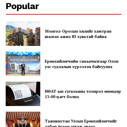
Popular
Монгол-Оросын хилийг хамтран
шалгах ажил 85 хувьтай байна
SUBSCRIBE NOW
Ерөнхийлөгчийн санаачилгаар Олон
улс судлалын хүрээлэн байгуулна
Company
НӨАТ-ын сугалааны тохирол өнөөдөр
13:00 цагт болно
About
Contact us
Subscription Plans
Тажикистан Улсын Ерөнхийлөгчийг
албан ёсоор угтаж авлаа