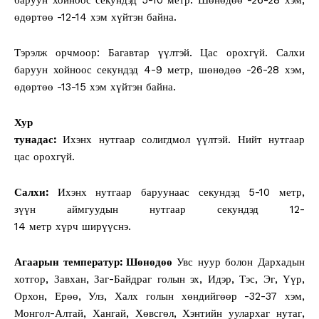
өдөртөө -12-14 хэм хүйтэн байна.
Тэрэлж орчмоор: Багавтар үүлтэй. Цас орохгүй. Салхи
баруун хойноос секундэд 4-9 метр, шөнөдөө -26-28 хэм,
өдөртөө -13-15 хэм хүйтэн байна.
Хур
тунадас:
Ихэнх нутгаар солигдмол үүлтэй. Нийт нутгаар
цас орохгүй.
Салхи:
Ихэнх нутгаар баруунаас секундэд 5-10 метр,
зүүн аймгуудын нутгаар секундэд 12-
14 метр хүрч ширүүснэ.
Агаарын температур: Шөнөдөө
Увс нуур болон Дархадын
хотгор, Завхан, Заг-Байдраг голын эх, Идэр, Тэс, Эг, Үүр,
Орхон, Ерөө, Улз, Халх голын хөндийгөөр -32-37 хэм,
Монгол-Алтай, Хангай, Хөвсгөл, Хэнтийн уулархаг нутаг,