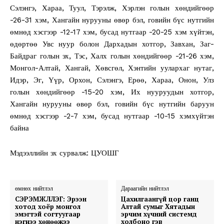
Сэлэнгэ, Хараа, Туул, Тэрэлж, Хэрлэн голын хөндийгөөр
-26-31 хэм, Хангайн нурууны өвөр бэл, говийн бүс нутгийн
өмнөд хэсгээр -12-17 хэм, бусад нутгаар -20-25 хэм хүйтэн,
өдөртөө Увс нуур болон Дархадын хотгор, Завхан, Заг-
Байдраг голын эх, Тэс, Халх голын хөндийгөөр -21-26 хэм,
Монгол-Алтай, Хангай, Хөвсгөл, Хэнтийн уулархаг нутаг,
Идэр, Эг, Үүр, Орхон, Сэлэнгэ, Ерөө, Хараа, Онон, Улз
голын хөндийгөөр -15-20 хэм, Их нууруудын хотгор,
Хангайн нурууны өвөр бэл, говийн бүс нутгийн баруун
өмнөд хэсгээр -2-7 хэм, бусад нутгаар -10-15 хэмхүйтэн
байна
Мэдээллийн эх сурвалж: ЦУОШГ
өмнөх нийтлэл
Дараагийн нийтлэл
СЭРЭМЖЛҮҮЛЭГ: Эрээн
Цахилгаангүй цор ганц
хотод хоёр монгол
Алтай сумыг Хятадын
эмэгтэй согтуугаар
эрчим хүчний системд
нэгнээ хөнөөжээ
холбоно гэв