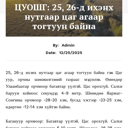
ЦУОШГ: 25, 26-д ихэнх
нутгаар цаг агаар
тогтуун байна
By:
Admin
12/25/2025
Date:
25, 26-д ихэнх нутгаар цаг агаар тогтуун байна гэж Цаг
уур, орчны шинжилгээний газраас мэдээлэв. Өнөөдөр
Улаанбаатар орчмоор багавтар үүлтэй. Цас орохгүй. Салхи
баруун хойноос секундэд 4-9 метр. Шөнөдөө Яармаг-
Сонгины орчмоор -28-30 хэм, бусад хэсгээр -23-25 хэм,
өдөртөө -12-14 хэм хүйтэн байна.
Багануур орчмоор: Багавтар үүлтэй. Цас орохгүй. Салхи
баруун хойноос секундэд 5-10 метр. Шөнөдөө -26-28 хэм,