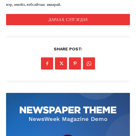
нэр, имэйл, вэбсайтаас аваарай.
SHARE POST: