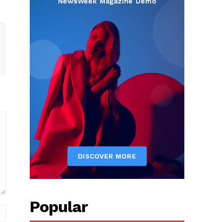
Popular
вэб
хуудас: