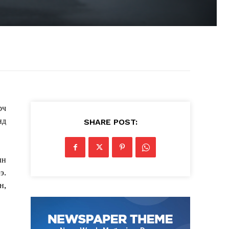
рч
нд
SHARE POST:
ын
э.
н,