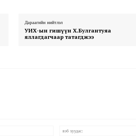
Дараагийн нийтлэл
УИХ-ын гишүүн Х.Булгантуяа
яллагдагчаар татагджээ
Week
e PRO
Company
About
Contact us
Subscription Plans
My account
и-
мэйл:*