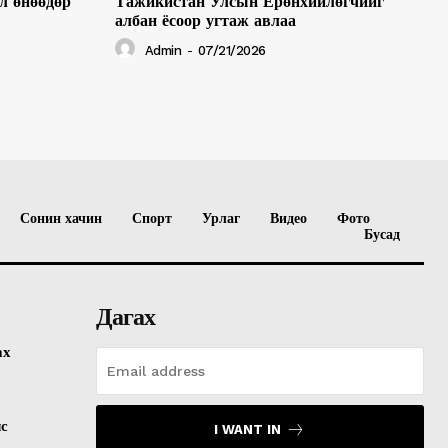
л өнөөдөр
Тажикистан Улсын Ерөнхийлөгчийг
албан ёсоор угтаж авлаа
Admin
-
07/21/2026
Сонин хачин
Спорт
Урлаг
Видео
Фото
Бусад
Дагах
ах
лс
I WANT IN