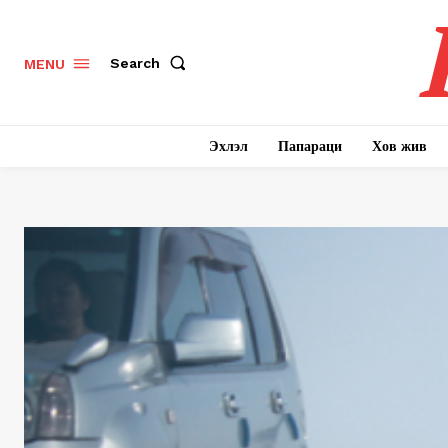
Search
MENU
Эхлэл
Папараци
Хов жив