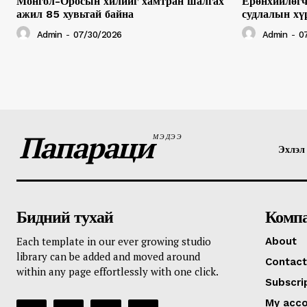
Монгол-Оросын хилийг хамтран шалгах
Ерөнхийлөгч
ажил 85 хувьтай байна
судлалын хү
Admin
-
07/30/2026
Admin
-
0
Папараци
МЭДЭЭ
Эхлэл
Бидний тухай
Комп
Each template in our ever growing studio
About
library can be added and moved around
Contact
within any page effortlessly with one click.
Subscri
My acc