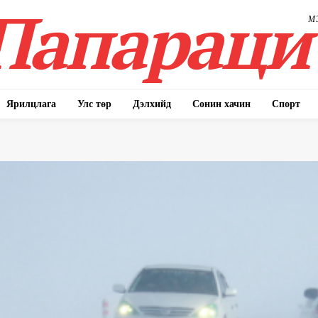
Папараци
М
Ярилцлага
Улс төр
Дэлхийд
Сонин хачин
Спорт