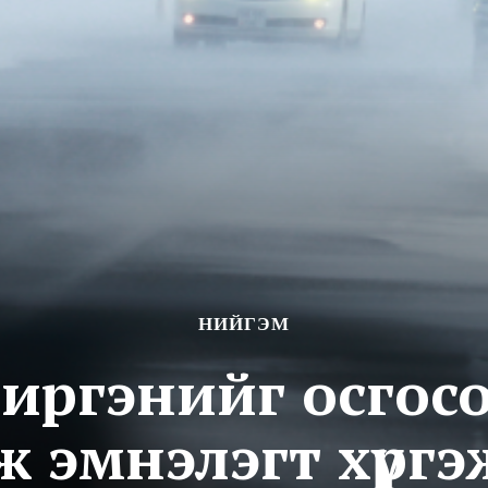
НИЙГЭМ
 иргэнийг осгос
ж эмнэлэгт хүргэ