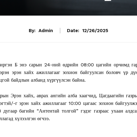
By:
Admin
Date:
12/26/2025
 иргэн Б энэ сарын 24-ний өдрийн 08:00 цагийн орчимд га
 эрэн эрэн хайх ажиллагааг зохион байгуулсан боловч үр дү
цгой байдлын албанд хүргүүлсэн байна.
рын Эрэн хайх, аврах ангийн алба хаагчид, Цагдаагийн газр
эгтэй/-г эрэн хайх ажиллагааг 10:00 цагаас зохион байгуулжэ
дугаар багийн “Антентай толгой” гэдэг газраас ухаан алдса
лагад хүлээлгэн өгчээ.