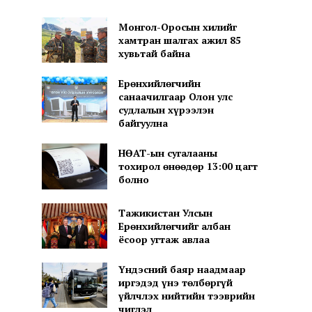
Монгол-Оросын хилийг
хамтран шалгах ажил 85
хувьтай байна
Ерөнхийлөгчийн
санаачилгаар Олон улс
судлалын хүрээлэн
байгуулна
НӨАТ-ын сугалааны
тохирол өнөөдөр 13:00 цагт
болно
Тажикистан Улсын
Ерөнхийлөгчийг албан
ёсоор угтаж авлаа
Үндэсний баяр наадмаар
иргэдэд үнэ төлбөргүй
үйлчлэх нийтийн тээврийн
чиглэл