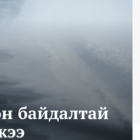
он байдалтай
жээ