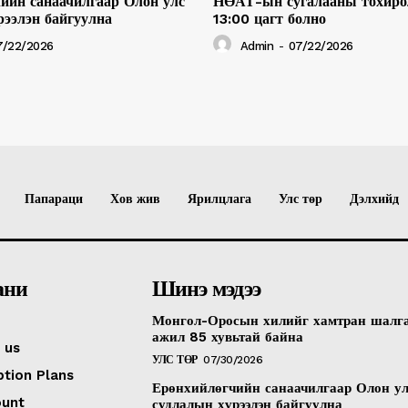
ийн санаачилгаар Олон улс
НӨАТ-ын сугалааны тохиро
рээлэн байгуулна
13:00 цагт болно
7/22/2026
Admin
-
07/22/2026
Папараци
Хов жив
Ярилцлага
Улс төр
Дэлхийд
ани
Шинэ мэдээ
Монгол-Оросын хилийг хамтран шалг
ажил 85 хувьтай байна
 us
УЛС ТӨР
07/30/2026
ption Plans
Ерөнхийлөгчийн санаачилгаар Олон у
ount
судлалын хүрээлэн байгуулна