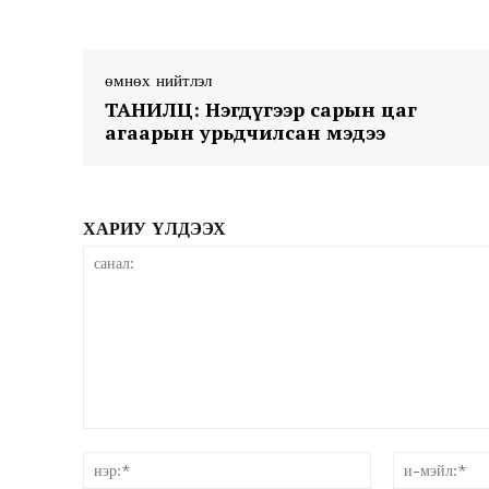
өмнөх нийтлэл
ТАНИЛЦ: Нэгдүгээр сарын цаг
агаарын урьдчилсан мэдээ
News 
Magazin
ХАРИУ ҮЛДЭЭХ
санал:
нэр:*