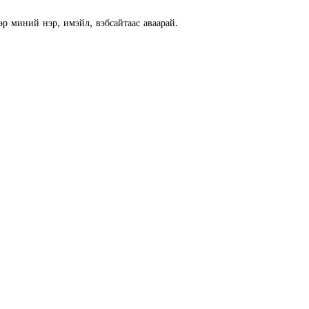
E NOW
эр миний нэр, имэйл, вэбсайтаас аваарай.