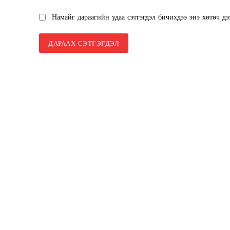
SUBSCRIB
Намайг дараагийн удаа сэтгэгдэл бичихдээ энэ хөтөч дэ