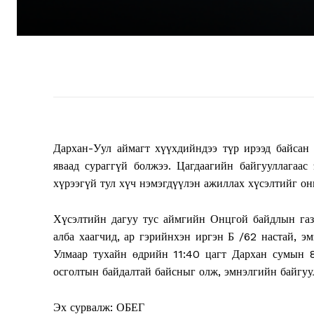
Дархан-Уул аймагт хүүхдийндээ түр ирээд байсан
яваад сураггүй болжээ. Цагдаагийн байгууллагаас
хүрээгүй тул хүч нэмэгдүүлэн ажиллах хүсэлтийг он
Хүсэлтийн дагуу тус аймгийн Онцгой байдлын газ
алба хаагчид, ар гэрийнхэн иргэн Б /62 настай, эм
Улмаар тухайн өдрийн 11:40 цагт Дархан сумын 8 
осголтын байдалтай байсныг олж, эмнэлгийн байгуул
Эх сурвалж: ОБЕГ