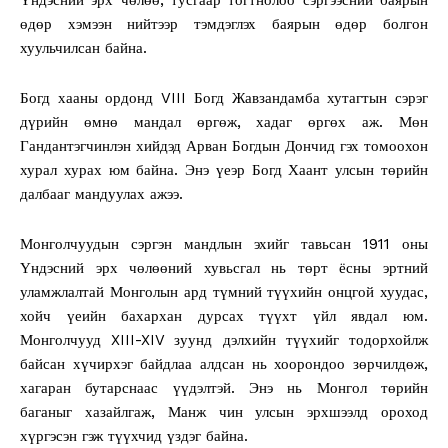
өдөр хэмээн нийтээр тэмдэглэх баярын өдөр болгон
хуульчилсан байна.
Богд хааны ордонд VIII Богд Жавзандамба хутагтын сэрэг
дүрийн өмнө мандал өргөж, хадаг өргөх аж. Мөн
Гандантэгчинлэн хийдэд Арван Богдын Дончид гэх томоохон
хурал хурах юм байна. Энэ үеэр Богд Хаант улсын төрийн
далбааг мандуулах ажээ.
Монголчуудын сэргэн мандлын эхийг тавьсан 1911 оны
Үндэсний эрх чөлөөний хувьсгал нь төрт ёсны эртний
уламжлалтай Монголын ард түмний түүхийн онцгой хуудас,
хойч үеийн бахархан дурсах түүхт үйл явдал юм.
Монголчууд XIII-XIV зуунд дэлхийн түүхийг тодорхойлж
байсан хүчирхэг байдлаа алдсан нь хоорондоо зөрчилдөж,
хагаран бутарснаас үүдэлтэй. Энэ нь Монгол төрийн
баганыг хазайлгаж, Манж чин улсын эрхшээлд ороход
хүргэсэн гэж түүхчид үздэг байна.