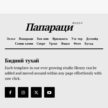
Папараци
МЭДЭЭ
Эхлэл
Папараци
Хов жив
Ярилцлага
Улс төр
Дэлхийд
Сонин хачин
Спорт
Урлаг
Видео
Фото
Бусад
Бидний тухай
Each template in our ever growing studio library can be
added and moved around within any page effortlessly with
one click.