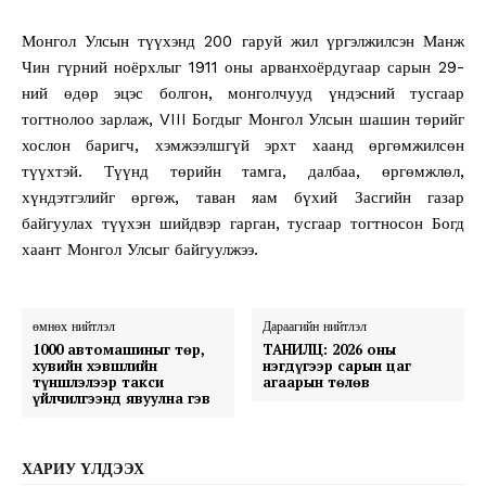
Монгол Улсын түүхэнд 200 гаруй жил үргэлжилсэн Манж
Чин гүрний ноёрхлыг 1911 оны арванхоёрдугаар сарын 29-
ний өдөр эцэс болгон, монголчууд үндэсний тусгаар
тогтнолоо зарлаж, VIII Богдыг Монгол Улсын шашин төрийг
хослон баригч, хэмжээлшгүй эрхт хаанд өргөмжилсөн
түүхтэй. Түүнд төрийн тамга, далбаа, өргөмжлөл,
хүндэтгэлийг өргөж, таван яам бүхий Засгийн газар
байгуулах түүхэн шийдвэр гарган, тусгаар тогтносон Богд
хаант Монгол Улсыг байгуулжээ.
өмнөх нийтлэл
Дараагийн нийтлэл
1000 автомашиныг төр,
ТАНИЛЦ: 2026 оны
хувийн хэвшлийн
нэгдүгээр сарын цаг
түншлэлээр такси
агаарын төлөв
үйлчилгээнд явуулна гэв
ХАРИУ ҮЛДЭЭХ