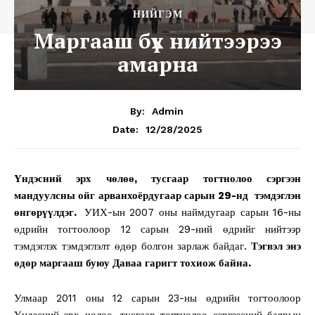
НИЙГЭМ
Маргааш бүх нийтээрээ
амарна
By:
Admin
12/28/2025
Date:
Үндэсний эрх чөлөө, тусгаар тогтнолоо сэргээн
мандуулсны ойг арванхоёрдугаар сарын 29-нд тэмдэглэн
өнгөрүүлдэг.
УИХ-ын 2007 оны наймдугаар сарын 16-ны
өдрийн тогтоолоор 12 сарын 29-ний өдрийг нийтээр
тэмдэглэх тэмдэглэлт өдөр болгон зарлаж байдаг.
Тэгвэл энэ
өдөр маргааш буюу Даваа гаригт тохиож байна.
Улмаар 2011 оны 12 сарын 23-ны өдрийн тогтоолоор
Үндэсний эрх чөлөө, тусгаар тогтнолоо сэргээсний баярын