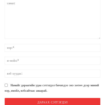
санал:
нэ
и-
мэ
вэ
ху
Намайг дараагийн удаа сэтгэгдэл бичихдээ энэ хөтөч дээр миний
нэр, имэйл, вэбсайтаас аваарай.