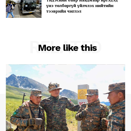
үнэ төлбөргүй үйлчлэх нийтийн
тээврийн чиглэл
RELATED
More like this