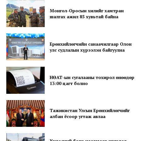
Монгол-Оросын хилийг хамтран
шалгах ажил 85 хувьтай байна
Ерөнхийлөгчийн санаачилгаар Олон
улс судлалын хүрээлэн байгуулна
SUBSCRIBE NOW
НӨАТ-ын сугалааны тохирол өнөөдөр
13:00 цагт болно
Company
About
Тажикистан Улсын Ерөнхийлөгчийг
Contact us
албан ёсоор угтаж авлаа
Subscription Plans
My account
Үндэсний баяр наадмаар иргэдэд