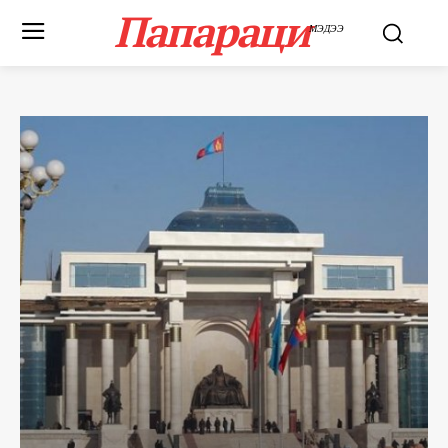
Папараци
МЭДЭЭ