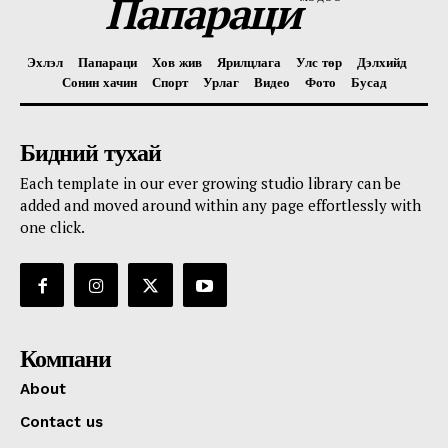
Папараци
Эхлэл
Папараци
Хов жив
Ярилцлага
Улс төр
Дэлхийд
Сонин хачин
Спорт
Урлаг
Видео
Фото
Бусад
Бидний тухай
Each template in our ever growing studio library can be
added and moved around within any page effortlessly with
one click.
Компани
About
Contact us