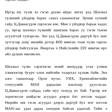
Иргэд юу түлэх вэ гэсэн дахин айдас автах үед Шахмал
түлшний үйлдвэр барих санал санаачилгыг Эрчим хүчний
сайд Ц.Даваасүрэн гаргасан юм. Мөн л үйлдвэр барьж чадах
уу, иргэд шахмал түлшийг ашиглаж барах уу гэсэн түмэн
асуулттай тулгарсан. Энэ үед Ц.Даваасүрэн дөргүй бух шиг
зүтгэсээр хоёр жилийн дотор 600 мянган тонн түлш гаргах
үйлдвэр байгуулсан. Ямартаа ч Нийслэлийн 220 мянган өрх
айл дулаан өвөлжсөн.
Шахмал түлш хэрэглэсэн эхний жилүүдэд утаа үлэмж
хэмжээгээр буурч олон нийтийн талархал хүлээж байв. Энэ
алга ташилтаар Орон нутаг, УИХ, Ерөнхийлөгчийн
сонгуулийг МАН дараалан ялалтаар дуусгасан.
Ц.Даваасүрэн сайдад сайн муу талууд их бий. Тэрээр нэг
зориглосон шийдсэн асуудал дээрээ бат зогсож чаддаг.
Өөрийн зөв гэсэн асуудал дээрээ дөргүй бух мэт зогсож
МАН-аас удаа дараа хөөгдөж байсан удаатай. Тийм л