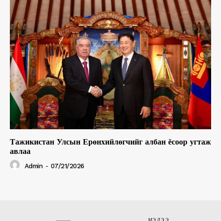
Тажикистан Улсын Ерөнхийлөгчийг албан ёсоор угтаж
авлаа
Admin
-
07/21/2026
МЭДЭЭ