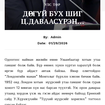
УЛС ТӨР
ДӨРГҮЙ БУХ ШИГ
Ц.ДАВААСҮРЭН…
By:
Admin
01/29/2026
Date:
Одоогоос найман жилийн өмнө Улаанбаатар хотын утаа
гамшиг болж байв. Бүр өмнөх хүнээ хүртэл харахгүй болж
иргэн бүр айдаст автаж байлаа. Ямар олигтойдоо
“Лондонгийн манан” Монголыг бүрхлээ хэмээн бичиж байв.
1952 онд Лондон хотын нүүрсний утаа гамшиг болж гурав
хоногт 12 мянган хүн нас барсан түүхтэй. Улс орон даяараа
утаанд хордож үхэх нь гэсэн айдас нөмөрч байхад Ерөнхий
сайд У.Хүрэлсүхийн “Түүхий нүүрсийг хориглох” тогтоол
гарсан байдаг.