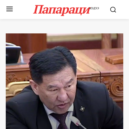
Папараци
МЭДЭЭ