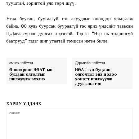
тууштай, зоригтой улс төрч шүү.
Утаа буусан, буугаагүй гэх асуудлыг өнөөдөр ярьцгааж
байна. 80 хувь буурсан буураагүй гэх ярих үндсийг тавьсан
Ц.Даваасүрэнг дурсах хэрэгтэй. Тэр яг “Нэр нь тодроогүй
баатрууд” гэдэг шиг утаатай тэмцсэн нэгэн билээ.
өмнөх нийтлэл
Дараагийн нийтлэл
Өнөөдрөөс НӨАТ-ын
НӨАТ-ын буцаан
буцаан олголтыг
олголтыг энэ долоо
шилжүүлж эхэлнэ
хоногт шилжүүлж
дуусгана гэв
ХАРИУ ҮЛДЭЭХ