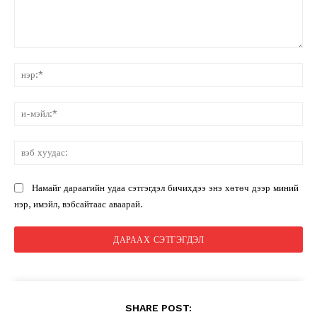
санал:
нэ
и-
мэ
вэ
ху
Намайг дараагийн удаа сэтгэгдэл бичихдээ энэ хөтөч дээр миний
нэр, имэйл, вэбсайтаас аваарай.
SHARE POST: