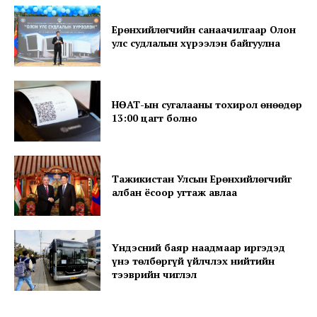
Ерөнхийлөгчийн санаачилгаар Олон
улс судлалын хүрээлэн байгуулна
SUBSCRIBE NOW
НӨАТ-ын сугалааны тохирол өнөөдөр
13:00 цагт болно
Company
Тажикистан Улсын Ерөнхийлөгчийг
албан ёсоор угтаж авлаа
About
Contact us
Subscription Plans
Үндэсний баяр наадмаар иргэдэд
үнэ төлбөргүй үйлчлэх нийтийн
My account
тээврийн чиглэл