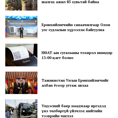
шалгах ажил 85 хувьтай байна
Ерөнхийлөгчийн санаачилгаар Олон
улс судлалын хүрээлэн байгуулна
SUBSCRIBE NOW
НӨАТ-ын сугалааны тохирол өнөөдөр
13:00 цагт болно
Company
About
Тажикистан Улсын Ерөнхийлөгчийг
албан ёсоор угтаж авлаа
Contact us
Subscription Plans
My account
Үндэсний баяр наадмаар иргэдэд
үнэ төлбөргүй үйлчлэх нийтийн
тээврийн чиглэл