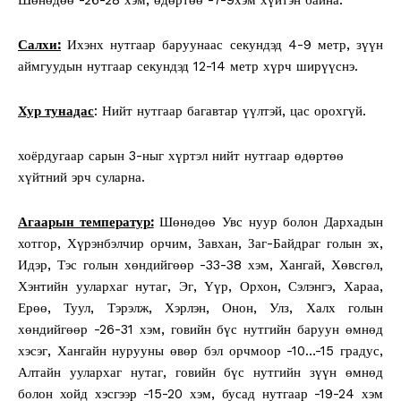
Салхи:
Ихэнх нутгаар баруунаас секундэд 4-9 метр, зүүн
аймгуудын нутгаар секундэд 12-14 метр хүрч ширүүснэ.
Хур тунадас
: Нийт нутгаар багавтар үүлтэй, цас орохгүй.
хоёрдугаар сарын 3-ныг хүртэл нийт нутгаар өдөртөө
хүйтний эрч суларна.
Агаарын температур:
Шөнөдөө Увс нуур болон Дархадын
хотгор, Хүрэнбэлчир орчим, Завхан, Заг-Байдраг голын эх,
Идэр, Тэс голын хөндийгөөр -33-38 хэм, Хангай, Хөвсгөл,
Хэнтийн уулархаг нутаг, Эг, Үүр, Орхон, Сэлэнгэ, Хараа,
Ерөө, Туул, Тэрэлж, Хэрлэн, Онон, Улз, Халх голын
хөндийгөөр -26-31 хэм, говийн бүс нутгийн баруун өмнөд
хэсэг, Хангайн нурууны өвөр бэл орчмоор -10…-15 градус,
Алтайн уулархаг нутаг, говийн бүс нутгийн зүүн өмнөд
болон хойд хэсгээр -15-20 хэм, бусад нутгаар -19-24 хэм