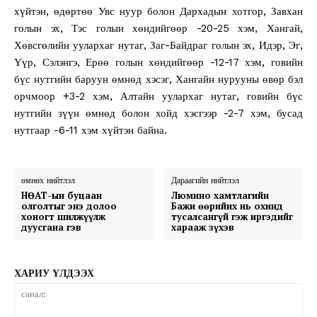
хүйтэн, өдөртөө Увс нуур болон Дархадын хотгор, Завхан
голын эх, Тэс голын хөндийгөөр -20-25 хэм, Хангай,
Хөвсгөлийн уулархаг нутаг, Заг-Байдраг голын эх, Идэр, Эг,
Үүр, Сэлэнгэ, Ерөө голын хөндийгөөр -12-17 хэм, говийн
бүс нутгийн баруун өмнөд хэсэг, Хангайн нурууны өвөр бэл
орчмоор +3-2 хэм, Алтайн уулархаг нутаг, говийн бүс
нутгийн зүүн өмнөд болон хойд хэсгээр -2-7 хэм, бусад
нутгаар -6-11 хэм хүйтэн байна.
өмнөх нийтлэл
Дараагийн нийтлэл
НӨАТ-ын буцаан
Люмино хамтлагийн
олголтыг энэ долоо
Бажи өөрийнх нь охинд
хоногт шилжүүлж
тусалсангүй гэж иргэдийг
дуусгана гэв
харааж зүхэв
ХАРИУ ҮЛДЭЭХ