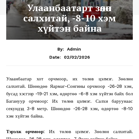
Улаанбаатарт зөөлөн
салхитай, -8-10 хэм
хүйтэн байна
By:
Admin
02/02/2026
Date:
Улаанбаатар хот орчмоор, их төлөв цэлмэг. Зөөлөн
салхитай. Шөнөдөө Яармаг-Сонгины орчмоор -26-28 хэм,
бусад хэсгээр -19-21 хэм, өдөртөө -6-8 хэм хүйтэн байх бол
Багануур орчмоор: Их төлөв цэлмэг. Салхи баруунаас
секундэд 3-8 метр. Шөнөдөө -26-28 хэм, өдөртөө -8-10
хэм хүйтэн байна.
Тэрэлж орчмоор
: Их төлөв цэлмэг. Зөөлөн салхитай.
Шөнөдөө -26-28 хэм, өдөртөө -7-9хэм хүйтэн байна.