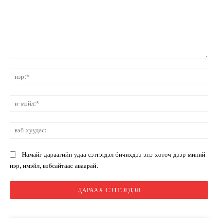
санал:
нэ
и-
мэ
вэ
ху
Намайг дараагийн удаа сэтгэгдэл бичихдээ энэ хөтөч дээр миний
нэр, имэйл, вэбсайтаас аваарай.