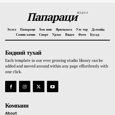
Папараци
МЭДЭЭ
Эхлэл
Папараци
Хов жив
Ярилцлага
Улс төр
Дэлхийд
Сонин хачин
Спорт
Урлаг
Видео
Фото
Бусад
Бидний тухай
Each template in our ever growing studio library can be
added and moved around within any page effortlessly with
one click.
Компани
About