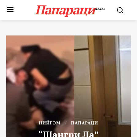
Папараци
МЭДЭЭ
НИЙГЭМ
ПАПАРАЦИ
“Шангри Ла”