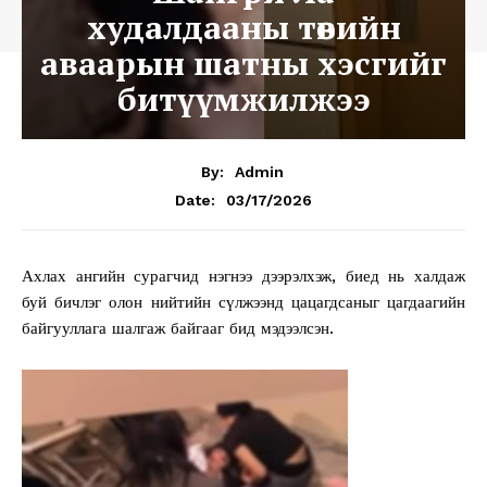
худалдааны төвийн
аваарын шатны хэсгийг
битүүмжилжээ
By:
Admin
03/17/2026
Date:
Ахлах ангийн сурагчид нэгнээ дээрэлхэж, биед нь халдаж
буй бичлэг олон нийтийн сүлжээнд цацагдсаныг цагдаагийн
байгууллага шалгаж байгааг бид мэдээлсэн.