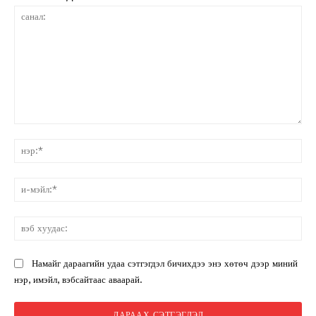
санал:
нэ
и-
мэ
вэ
ху
Намайг дараагийн удаа сэтгэгдэл бичихдээ энэ хөтөч дээр миний
нэр, имэйл, вэбсайтаас аваарай.