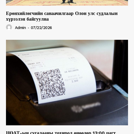
Ерөнхийлөгчийн санаачилгаар Олон улс судлалын
хүрээлэн байгуулна
Admin
-
07/22/2026
НӨАТ-ын сугалааны тохирол өнөөдөр 13:00 цагт