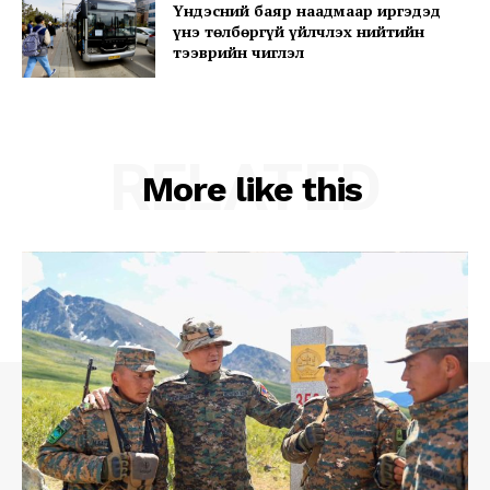
Үндэсний баяр наадмаар иргэдэд
үнэ төлбөргүй үйлчлэх нийтийн
тээврийн чиглэл
RELATED
More like this