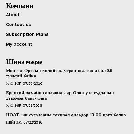
Компани
About
Contact us
Subscription Plans
My account
Шинэ мэдээ
Монгол-Оросын хилийг хамтран шалгах ажил 85
хувьтай байна
УЛС ТӨР
07/30/2026
Ерөнхийлөгчийн санаачилгаар Олон улс судлалын
хүрээлэн байгуулна
УЛС ТӨР
07/22/2026
НӨАТ-ын сугалааны тохирол өнөөдөр 13:00 цагт болно
НИЙГЭМ
07/22/2026