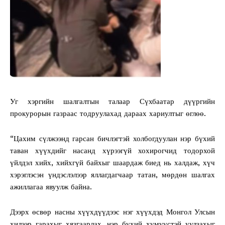
Уг хэргийн шалгалтын талаар Сүхбаатар дүүргийн
прокурорын газраас тодруулахад дараах хариултыг өглөө.
“Цахим сүлжээнд гарсан бичлэгтэй холбогдуулан нэр бүхий
таван хүүхдийг насанд хүрээгүй хохирогчид тодорхой
үйлдэл хийх, хийхгүй байхыг шаардаж биед нь халдаж, хүч
хэрэглэсэн үндэслэлээр яллагдагчаар татан, мөрдөн шалгах
ажиллагаа явуулж байна.
Дээрх өсвөр насны хүүхдүүдээс нэг хүүхдэд Монгол Улсын
хилээр гарахыг хязгаарлах, нэр бүхий хүмүүстэй уулзахыг