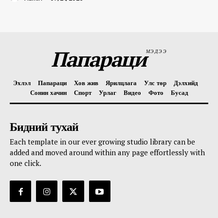
Папараци
МЭДЭЭ
Эхлэл
Папараци
Хов жив
Ярилцлага
Улс төр
Дэлхийд
Сонин хачин
Спорт
Урлаг
Видео
Фото
Бусад
Бидний тухай
Each template in our ever growing studio library can be
added and moved around within any page effortlessly with
one click.