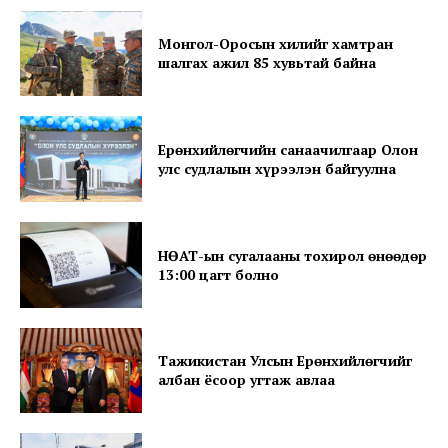
Монгол-Оросын хилийг хамтран
шалгах ажил 85 хувьтай байна
Ерөнхийлөгчийн санаачилгаар Олон
улс судлалын хүрээлэн байгуулна
SUBSCRIBE NOW
НӨАТ-ын сугалааны тохирол өнөөдөр
13:00 цагт болно
Company
About
Тажикистан Улсын Ерөнхийлөгчийг
Contact us
албан ёсоор угтаж авлаа
Subscription Plans
My account