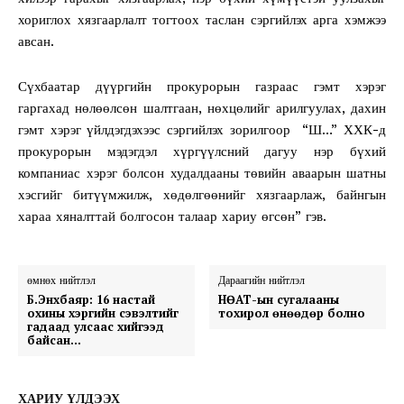
хориглох хязгаарлалт тогтоох таслан сэргийлэх арга хэмжээ
авсан.
Сүхбаатар дүүргийн прокурорын газраас гэмт хэрэг
гаргахад нөлөөлсөн шалтгаан, нөхцөлийг арилгуулах, дахин
гэмт хэрэг үйлдэгдэхээс сэргийлэх зорилгоор “Ш…” ХХК-д
прокурорын мэдэгдэл хүргүүлсний дагуу нэр бүхий
компаниас хэрэг болсон худалдааны төвийн аваарын шатны
хэсгийг битүүмжилж, хөдөлгөөнийг хязгаарлаж, байнгын
хараа хяналттай болгосон талаар хариу өгсөн” гэв.
өмнөх нийтлэл
Дараагийн нийтлэл
Б.Энхбаяр: 16 настай
НӨАТ-ын сугалааны
охины хэргийн сэвэлтийг
тохирол өнөөдөр болно
гадаад улсаас хийгээд
байсан…
ХАРИУ ҮЛДЭЭХ