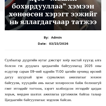
бохирдууллаа” хэмээн
хөнөөсөн хэрэгт ээжийг
нь яллагдагчаар татжээ
By:
Admin
03/23/2026
Date:
Сүхбаатар дүүргийн нутаг дэвсгэрт хоёр настай хүүхэд алга
болсон гэх дуудлага цагдаагийн байгууллагад 2025 оны
есдүгээр сарын 09-ний өдрийн 11:00 цагийн орчимд ирсний
дагуу шуурхай эрэн сурвалжлах ажиллагааг зохион
байгуулж, хүүхдийн амь насыг хохироосон байж болзошгүй
гэмт этгээдийг тогтоон, хэрэгт холбогдсон этгээдийг цагдан
хорьж, мөрдөн шалгах ажиллагаа үргэлжилж байгаа талаар
Цагдаагийн байгууллагаас мэдээлж байсан.