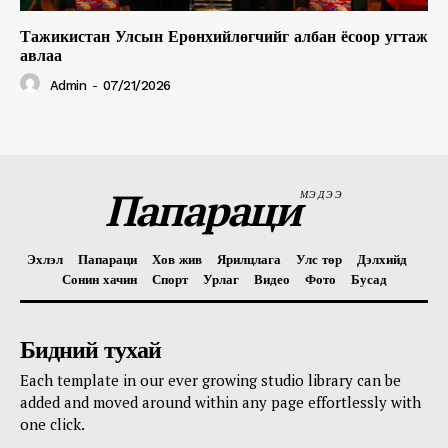
Тажикистан Улсын Ерөнхийлөгчийг албан ёсоор угтаж
авлаа
Admin
-
07/21/2026
Папараци
МЭДЭЭ
Эхлэл
Папараци
Хов жив
Ярилцлага
Улс төр
Дэлхийд
Сонин хачин
Спорт
Урлаг
Видео
Фото
Бусад
Бидний тухай
Each template in our ever growing studio library can be
added and moved around within any page effortlessly with
one click.