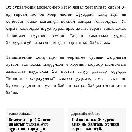
Эх сурвалжийн мэдээлснээр хэрэг явдал хоёрдугаар сарын 8-
нд гарсан гэх ба хоёр настай хүүхдийг хойд эцэг нь
хөнөөсөн байж магадгүй нөхцөл байдал тогтоогджээ. Уг
хэрэгт холбогдох шүүх хурал ирэх лхагва гарагт товлогджээ.
Талийгаач хүүгийн ээжийг “асран хамгаалах үүргээ
биелүүлээгүй” хэмээн яллагдагчаар татаад байгаа аж.
Талийгаачийн хойд эцэг нь өөрийгөө бусдын халдлагад
өртсөн гэж эхэлж мэдүүлсэн ч хэргийн мөрөөр шалгалтын
ажиллагаа явуулахад 26 настай залуу дагавар хүүхдээ
“Машин бохирдууллаа” хэмээн уурлаж, амь насыг нь
бүрэлгэн, цогцсыг нуусан байсан нөхцөл байдал тогтоогдсон
байна.
өмнөх нийтлэл
Дараагийн нийтлэл
Бичлэг дээр О.Хангай
Т.Даваадалай: Бургас
аваргыг түлхэж буй
авах нь байгаль орчинд
зурагчин гаргасан
сөрөг нөлөөгүй…