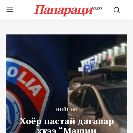
Папараци
МЭДЭЭ
НИЙГЭМ
Хоёр настай дагавар
хүүгээ “Машин