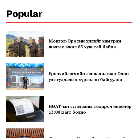
Popular
Монгол-Оросын хилийг хамтран
шалгах ажил 85 хувьтай байна
News Week
Magazine PRO
Ерөнхийлөгчийн санаачилгаар Олон
улс судлалын хүрээлэн байгуулна
НӨАТ-ын сугалааны тохирол өнөөдөр
13:00 цагт болно
SUBSCRIBE NOW