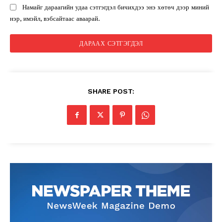
Намайг дараагийн удаа сэтгэгдэл бичихдээ энэ хөтөч дээр миний
нэр, имэйл, вэбсайтаас аваарай.
SHARE POST: