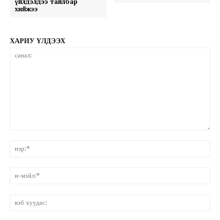
үйлдэлдээ тайлбар
хийжээ
ХАРИУ ҮЛДЭЭХ
санал:
нэ
и-
мэ
вэ
ху