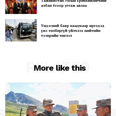
Тажикистан Улсын Ерөнхийлөгчийг
албан ёсоор угтаж авлаа
Үндэсний баяр наадмаар иргэдэд
Company
үнэ төлбөргүй үйлчлэх нийтийн
тээврийн чиглэл
About
Contact us
Subscription Plans
RELATED
My account
More like this