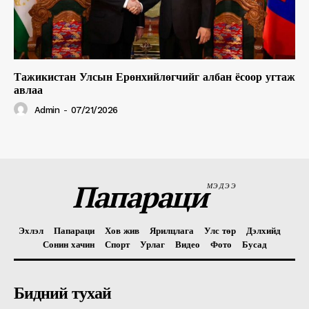
Тажикистан Улсын Ерөнхийлөгчийг албан ёсоор угтаж
авлаа
Admin
-
07/21/2026
Папараци
МЭДЭЭ
Эхлэл
Папараци
Хов жив
Ярилцлага
Улс төр
Дэлхийд
Сонин хачин
Спорт
Урлаг
Видео
Фото
Бусад
Бидний тухай