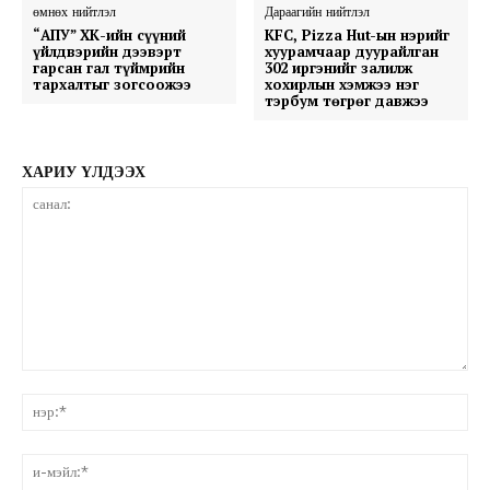
өмнөх нийтлэл
Дараагийн нийтлэл
“АПУ” ХК-ийн сүүний
KFC, Pizza Hut-ын нэрийг
үйлдвэрийн дээвэрт
хуурамчаар дуурайлган
гарсан гал түймрийн
302 иргэнийг залилж
тархалтыг зогсоожээ
хохирлын хэмжээ нэг
тэрбум төгрөг давжээ
ХАРИУ ҮЛДЭЭХ
санал:
нэ
и-
мэ