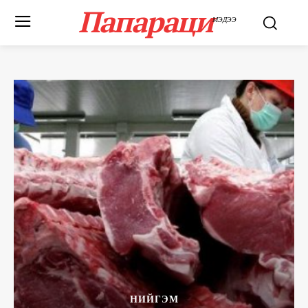
Папараци
МЭДЭЭ
НИЙГЭМ