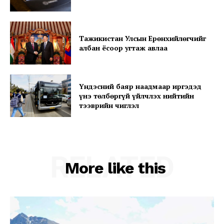
SUBSCRIBE NOW
Тажикистан Улсын Ерөнхийлөгчийг
албан ёсоор угтаж авлаа
Company
Үндэсний баяр наадмаар иргэдэд
About
үнэ төлбөргүй үйлчлэх нийтийн
тээврийн чиглэл
Contact us
Subscription Plans
My account
RELATED
More like this