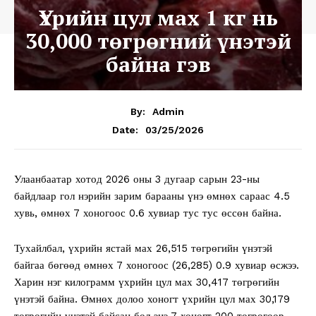
Үхрийн цул мах 1 кг нь
30,000 төгрөгний үнэтэй
байна гэв
By:
Admin
03/25/2026
Date:
Улаанбаатар хотод 2026 оны 3 дугаар сарын 23-ны
байдлаар гол нэрийн зарим барааны үнэ өмнөх сараас 4.5
хувь, өмнөх 7 хоногоос 0.6 хувиар тус тус өссөн байна.
Тухайлбал, үхрийн ястай мах 26,515 төгрөгийн үнэтэй
байгаа бөгөөд өмнөх 7 хоногоос (26,285) 0.9 хувиар өсжээ.
Харин нэг килограмм үхрийн цул мах 30,417 төгрөгийн
үнэтэй байна. Өмнөх долоо хоногт үхрийн цул мах 30,179
төгрөгийн үнэтэй байсан бол энэ 7 хоногт 200 төгрөгөөр