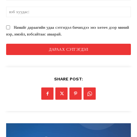
вэ
ху
Намайг дараагийн удаа сэтгэгдэл бичихдээ энэ хөтөч дээр миний
нэр, имэйл, вэбсайтаас аваарай.
SHARE POST: