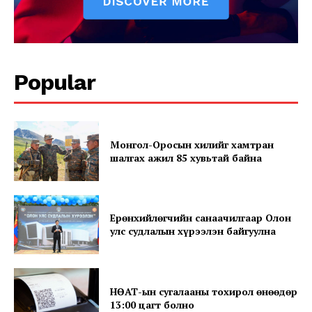
Popular
News Week
Монгол-Оросын хилийг хамтран
Magazine PRO
шалгах ажил 85 хувьтай байна
Ерөнхийлөгчийн санаачилгаар Олон
улс судлалын хүрээлэн байгуулна
НӨАТ-ын сугалааны тохирол өнөөдөр
13:00 цагт болно