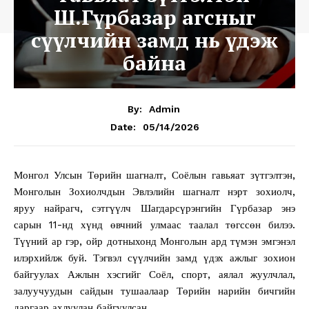
Ш.Гүрбазар агсныг
сүүлчийн замд нь үдэж
байна
By:
Admin
05/14/2026
Date:
Монгол Улсын Төрийн шагналт, Соёлын гавьяат зүтгэлтэн,
Монголын Зохиолчдын Эвлэлийн шагналт нэрт зохиолч,
яруу найрагч, сэтгүүлч Шагдарсүрэнгийн Гүрбазар энэ
сарын 11-нд хүнд өвчний улмаас таалал төгссөн билээ.
Түүний ар гэр, ойр дотныхонд Монголын ард түмэн эмгэнэл
илэрхийлж буй. Тэгвэл сүүлчийн замд үдэх ажлыг зохион
байгуулах Ажлын хэсгийг Соёл, спорт, аялал жуулчлал,
залуучуудын сайдын тушаалаар Төрийн нарийн бичгийн
даргаар ахлуулан байгуулсан.