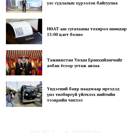
улс судлалын хүрээлэн байгуулна
News Week
Magazine PRO
НӨАТ-ын сугалааны тохирол өнөөдөр
13:00 цагт болно
Тажикистан Улсын Ерөнхийлөгчийг
албан ёсоор угтаж авлаа
Үндэсний баяр наадмаар иргэдэд
үнэ төлбөргүй үйлчлэх нийтийн
SUBSCRIBE NOW
тээврийн чиглэл
Company