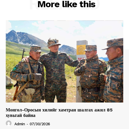
RELATED
More like this
About
Contact us
Subscription Plans
My account
Монгол-Оросын хилийг хамтран шалгах ажил 85
хувьтай байна
Admin
-
07/30/2026