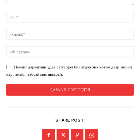
санал:
нэ
и-
мэ
вэ
ху
Намайг дараагийн удаа сэтгэгдэл бичихдээ энэ хөтөч дээр миний
нэр, имэйл, вэбсайтаас аваарай.
SHARE POST: