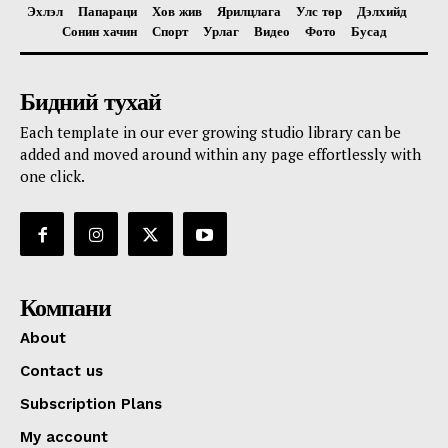
Эхлэл
Папараци
Хов жив
Ярилцлага
Улс төр
Дэлхийд
Сонин хачин
Спорт
Урлаг
Видео
Фото
Бусад
Бидний тухай
Each template in our ever growing studio library can be
added and moved around within any page effortlessly with
one click.
Компани
About
Contact us
Subscription Plans
My account