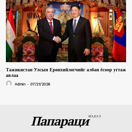
Тажикистан Улсын Ерөнхийлөгчийг албан ёсоор угтаж
авлаа
Admin
-
07/21/2026
Папараци
МЭДЭЭ