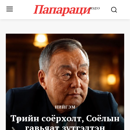
Папараци
МЭДЭЭ
НИЙГЭМ
Төрийн соёрхолт, Соёлын
гавьяат зүтгэлтэн