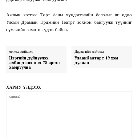
Ажлын хэсгээс Төрт ёсны хүндэтгэлийн ёслолыг яг одоо
Улсын Драмын Эрдмийн Театрт зохион байгуулж түүнийг
сүүлчийн замд нь үдэж байна.
өмнөх нийтлэл
Дараагийн нийтлэл
Цэргийн дүйцүүлэх
Улаанбаатарт 19 хэм
албанд энэ онд 78 иргэн
дулаан
хамруулна
ХАРИУ ҮЛДЭЭХ