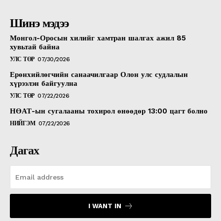
Шинэ мэдээ
Монгол-Оросын хилийг хамтран шалгах ажил 85
хувьтай байна
УЛС ТӨР
07/30/2026
Ерөнхийлөгчийн санаачилгаар Олон улс судлалын
хүрээлэн байгуулна
УЛС ТӨР
07/22/2026
НӨАТ-ын сугалааны тохирол өнөөдөр 13:00 цагт болно
НИЙГЭМ
07/22/2026
Дагах
I WANT IN