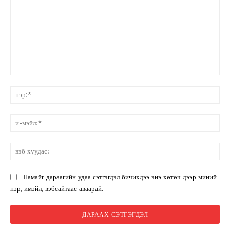
санал:
нэ
и-
мэ
вэ
ху
Намайг дараагийн удаа сэтгэгдэл бичихдээ энэ хөтөч дээр миний
нэр, имэйл, вэбсайтаас аваарай.