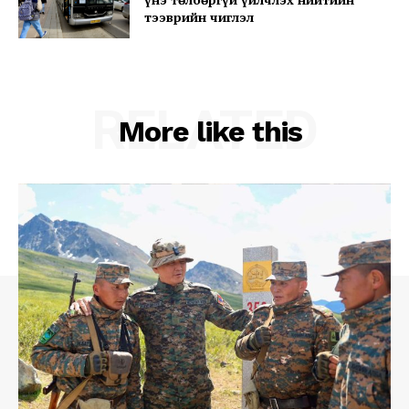
тээврийн чиглэл
Company
About
RELATED
Contact us
More like this
Subscription Plans
My account