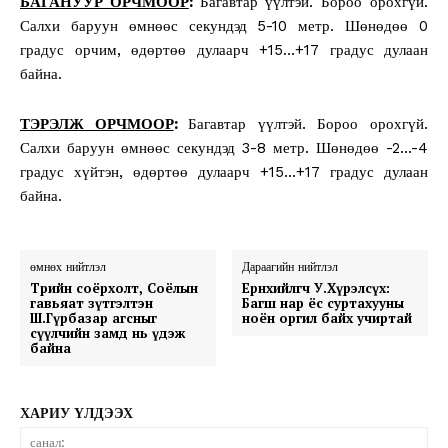
БАГАНУУР ОРЧМООР
:
Багавтар үүлтэй. Бороо орохгүй.
Салхи баруун өмнөөс секундэд 5-10 метр. Шөнөдөө 0
градус орчим, өдөртөө дулаарч +15…+17 градус дулаан
байна.
ТЭРЭЛЖ ОРЧМООР
:
Багавтар үүлтэй. Бороо орохгүй.
Салхи баруун өмнөөс секундэд 3-8 метр. Шөнөдөө -2…-4
градус хүйтэн, өдөртөө дулаарч +15…+17 градус дулаан
байна.
өмнөх нийтлэл
Дараагийн нийтлэл
Төрийн соёрхолт, Соёлын
Ерөнхийлөгч У.Хүрэлсүх:
гавьяат зүтгэлтэн
Багш нар ёс суртахууны
Ш.Гүрбазар агсныг
ноён оргил байх учиртай
сүүлчийн замд нь үдэж
байна
ХАРИУ ҮЛДЭЭХ