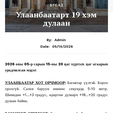
БУСАД
Улаанбаатарт 19 хэм
дулаан
By:
Admin
05/14/2026
Date:
2026 оны 05-р сарын 15-ны 20 цаг хүртэлх цаг агаарын
урьдчилсан мэдээ:
УЛААНБААТАР ХОТ ОРЧМООР
:
Багавтар үүлтэй. Бороо
орохгүй. Салхи баруун өмнөөс секундэд 5-10 метр.
Шөнөдөө +1…+3 градус, өдөртөө дулаарч +18…+20 градус
дулаан байна.