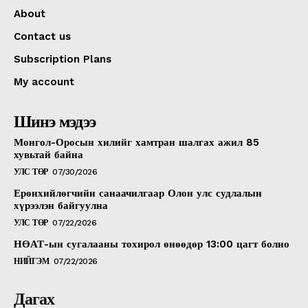
About
Contact us
Subscription Plans
My account
Шинэ мэдээ
Монгол-Оросын хилийг хамтран шалгах ажил 85
хувьтай байна
УЛС ТӨР
07/30/2026
Ерөнхийлөгчийн санаачилгаар Олон улс судлалын
хүрээлэн байгуулна
УЛС ТӨР
07/22/2026
НӨАТ-ын сугалааны тохирол өнөөдөр 13:00 цагт болно
НИЙГЭМ
07/22/2026
Дагах