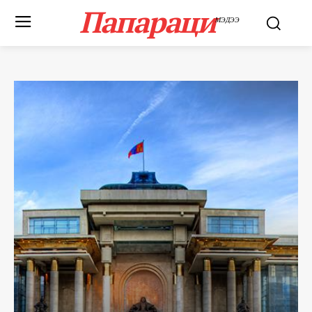
Папараци
МЭДЭЭ