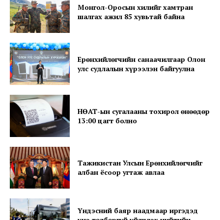
Монгол-Оросын хилийг хамтран
шалгах ажил 85 хувьтай байна
News Week
Magazine PRO
Ерөнхийлөгчийн санаачилгаар Олон
улс судлалын хүрээлэн байгуулна
НӨАТ-ын сугалааны тохирол өнөөдөр
13:00 цагт болно
Тажикистан Улсын Ерөнхийлөгчийг
албан ёсоор угтаж авлаа
SUBSCRIBE NOW
Үндэсний баяр наадмаар иргэдэд
үнэ төлбөргүй үйлчлэх нийтийн