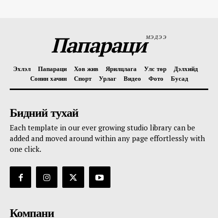
Папараци
МЭДЭЭ
Эхлэл
Папараци
Хов жив
Ярилцлага
Улс төр
Дэлхийд
Сонин хачин
Спорт
Урлаг
Видео
Фото
Бусад
Бидний тухай
Each template in our ever growing studio library can be
added and moved around within any page effortlessly with
one click.
Компани