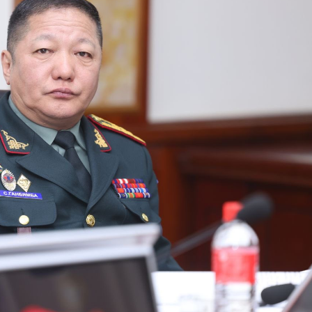
Week
e PRO
Company
About