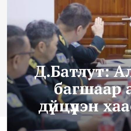
Д.Батлут: А
багшаар 
дүйцүүлэн х