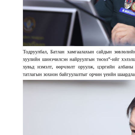
Тодруулбал,
Батлан хамгаалахын сайдын зөвлөлий
хуулийн шинэчилсэн найруулгын төсөл”-ийг хэлэл
хувьд нэмэлт, өөрчлөлт оруулж, цэргийн албаны 
татлагын зохион байгуулалтыг орчин үеийн шаардла