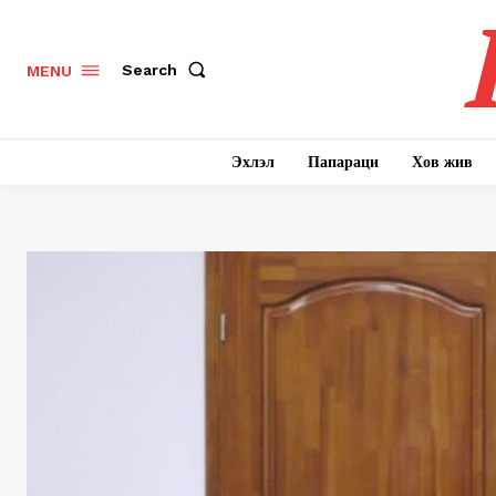
Search
MENU
Эхлэл
Папараци
Хов жив