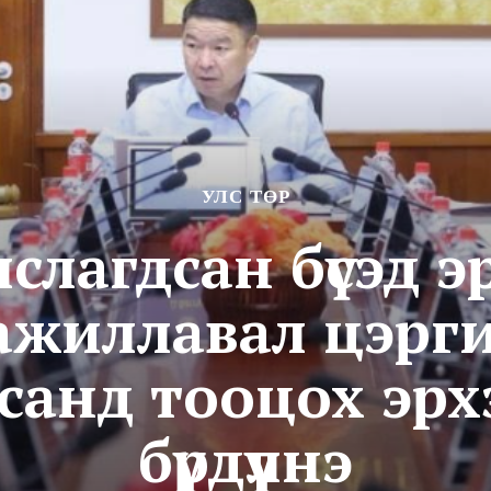
УЛС ТӨР
лслагдсан бүсэд э
ажиллавал цэрг
аасанд тооцох эр
бүрдүүлнэ