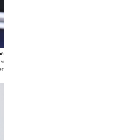
ай
им
эг