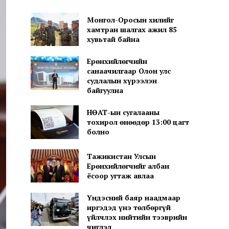
Монгол-Оросын хилийг
хамтран шалгах ажил 85
хувьтай байна
Ерөнхийлөгчийн
санаачилгаар Олон улс
судлалын хүрээлэн
байгуулна
НӨАТ-ын сугалааны
тохирол өнөөдөр 13:00 цагт
болно
Тажикистан Улсын
Ерөнхийлөгчийг албан
ёсоор угтаж авлаа
Үндэсний баяр наадмаар
иргэдэд үнэ төлбөргүй
үйлчлэх нийтийн тээврийн
чиглэл