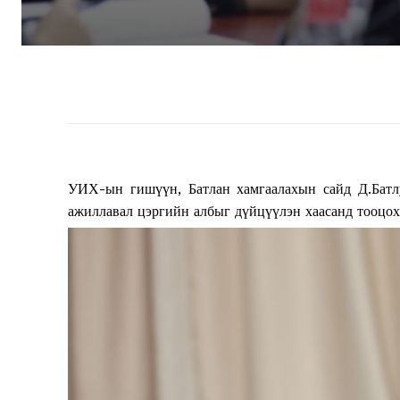
УИХ-ын гишүүн, Батлан хамгаалахын сайд Д.Батлу
ажиллавал цэргийн албыг дүйцүүлэн хаасанд тооцох