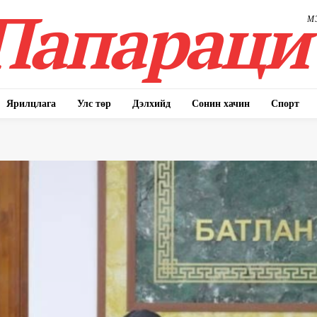
Папараци
М
Ярилцлага
Улс төр
Дэлхийд
Сонин хачин
Спорт