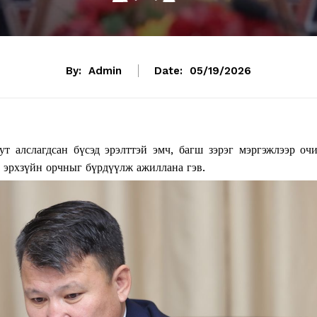
By:
Admin
Date:
05/19/2026
т алслагдсан бүсэд эрэлттэй эмч, багш зэрэг мэргэжлээр оч
 эрхзүйн орчныг бүрдүүлж ажиллана гэв.