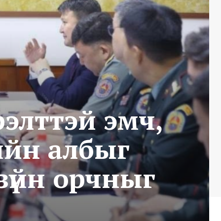
рэлттэй эмч,
ийн албыг
хзүйн орчныг