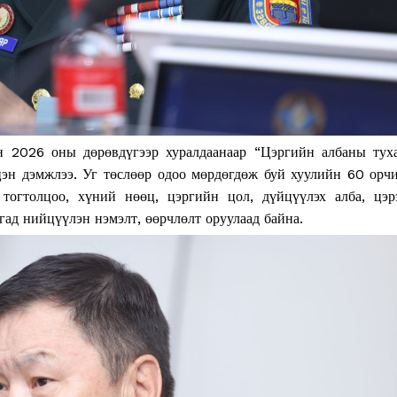
н 2026 оны дөрөвдүгээр хуралдаанаар “Цэргийн албаны тух
цэн дэмжлээ. Уг төслөөр одоо мөрдөгдөж буй хуулийн 60 орч
тогтолцоо, хүний нөөц, цэргийн цол, дүйцүүлэх алба, цэр
гад нийцүүлэн нэмэлт, өөрчлөлт оруулаад байна.