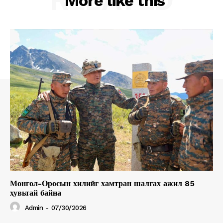
More like this
Монгол-Оросын хилийг хамтран шалгах ажил 85
хувьтай байна
Admin
-
07/30/2026