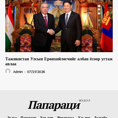
Тажикистан Улсын Ерөнхийлөгчийг албан ёсоор угтаж
авлаа
Admin
-
07/21/2026
Папараци
МЭДЭЭ
Эхлэл
Папараци
Хов жив
Ярилцлага
Улс төр
Дэлхийд