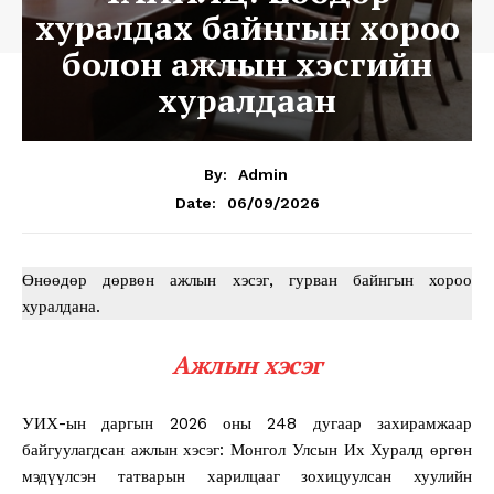
хуралдах байнгын хороо
болон ажлын хэсгийн
хуралдаан
By:
Admin
06/09/2026
Date:
Өнөөдөр дөрвөн ажлын хэсэг, гурван байнгын хороо
хуралдана.
Ажлын хэсэг
УИХ-ын даргын 2026 оны 248 дугаар захирамжаар
байгуулагдсан ажлын хэсэг: Монгол Улсын Их Хуралд өргөн
мэдүүлсэн татварын харилцааг зохицуулсан хуулийн