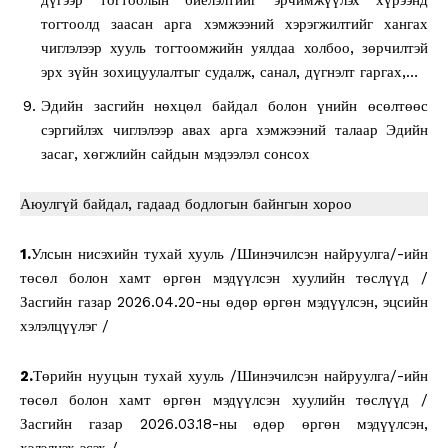
тогтоолд заасан арга хэмжээний хэрэгжилтийг хангах
чиглэлээр хууль тогтоомжийн уялдаа холбоо, зөрчилтэй
эрх зүйн зохицуулалтыг судалж, санал, дүгнэлт гаргах,…
Эдийн засгийн нөхцөл байдал болон үнийн өсөлтөөс
сэргийлэх чиглэлээр авах арга хэмжээний талаар Эдийн
засаг, хөгжлийн сайдын мэдээлэл сонсох
Аюулгүй байдал, гадаад бодлогын байнгын хороо
1.
Улсын нисэхийн тухай хууль /Шинэчилсэн найруулга/-ийн
төсөл болон хамт өргөн мэдүүлсэн хуулийн төслүүд /
Засгийн газар 2026.04.20-ны өдөр өргөн мэдүүлсэн, эцсийн
хэлэлцүүлэг /
2.
Төрийн нууцын тухай хууль /Шинэчилсэн найруулга/-ийн
төсөл болон хамт өргөн мэдүүлсэн хуулийн төслүүд /
Засгийн газар 2026.03.18-ны өдөр өргөн мэдүүлсэн,
хэлэлцэх эсэх /