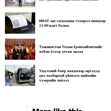
НӨАТ-ын сугалааны тохирол өнөөдөр
13:00 цагт болно
Тажикистан Улсын Ерөнхийлөгчийг
албан ёсоор угтаж авлаа
Үндэсний баяр наадмаар иргэдэд
үнэ төлбөргүй үйлчлэх нийтийн
тээврийн чиглэл
RELATED