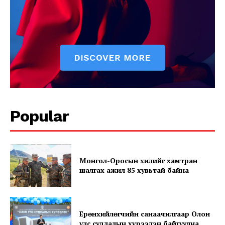
Popular
Монгол-Оросын хилийг хамтран
шалгах ажил 85 хувьтай байна
Ерөнхийлөгчийн санаачилгаар Олон
улс судлалын хүрээлэн байгуулна