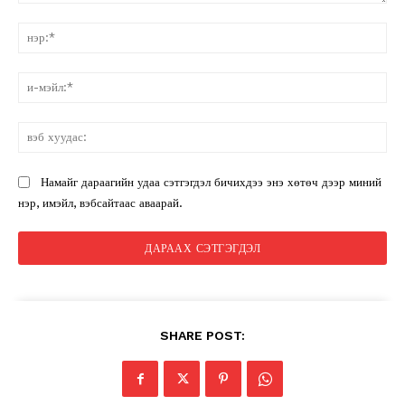
санал:
нэ
и-
мэ
вэ
ху
Намайг дараагийн удаа сэтгэгдэл бичихдээ энэ хөтөч дээр миний
нэр, имэйл, вэбсайтаас аваарай.
News Week
Magazine PRO
SHARE POST: