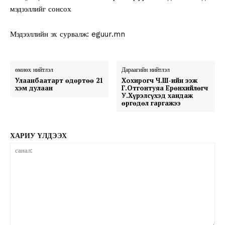
мэдээллийг сонсох
Мэдээллийн эх сурвалж: eguur.mn
өмнөх нийтлэл
Дараагийн нийтлэл
Улаанбаатарт өдөртөө 21
Хохирогч Ч.Ш-ийн ээж
хэм дулаан
Г.Отгонтуяа Ерөнхийлөгч
У.Хүрэлсүхэд хандаж
өргөдөл гаргажээ
ХАРИУ ҮЛДЭЭХ