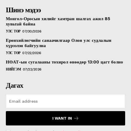
Шинэ мэдээ
Монгол-Оросын хилийг хамтран шалгах ажил 85
хувьтай байна
УЛС ТӨР
07/30/2026
Ерөнхийлөгчийн санаачилгаар Олон улс судлалын
хүрээлэн байгуулна
УЛС ТӨР
07/22/2026
НӨАТ-ын сугалааны тохирол өнөөдөр 13:00 цагт болно
НИЙГЭМ
07/22/2026
Дагах
I WANT IN