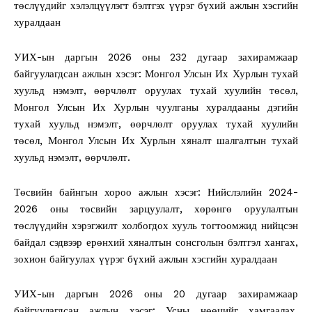
төслүүдийг хэлэлцүүлэгт бэлтгэх үүрэг бүхий ажлын хэсгийн
хуралдаан
УИХ-ын даргын 2026 оны 232 дугаар захирамжаар
байгуулагдсан ажлын хэсэг: Монгол Улсын Их Хурлын тухай
хуульд нэмэлт, өөрчлөлт оруулах тухай хуулийн төсөл,
Монгол Улсын Их Хурлын чуулганы хуралдааны дэгийн
тухай хуульд нэмэлт, өөрчлөлт оруулах тухай хуулийн
төсөл, Монгол Улсын Их Хурлын хяналт шалгалтын тухай
хуульд нэмэлт, өөрчлөлт.
Төсвийн байнгын хороо ажлын хэсэг: Нийслэлийн 2024-
2026 оны төсвийн зарцуулалт, хөрөнгө оруулалтын
төслүүдийн хэрэгжилт холбогдох хууль тогтоомжид нийцсэн
байдал сэдвээр ерөнхий хяналтын сонсголын бэлтгэл хангах,
зохион байгуулах үүрэг бүхий ажлын хэсгийн хуралдаан
УИХ-ын даргын 2026 оны 20 дугаар захирамжаар
байгуулагдсан ажлын хэсэг: Усны нөөцийг хамгаалах,