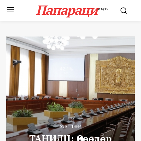
Папараци
МЭДЭЭ
УЛС ТӨР
ТАНИЛЦ: Өнөөдөр