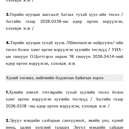
3.
Төрийн нууцын жагсаалт батлах тухай хуул ийн төсөл /
Засгийн газар 2026.03.18-ны өдөр өргөн мэдүүлсэн,
хэлэлцэх эсэх /
4.
Төрийн нууцын тухай хууль /Шинэчилсэн найруулга/-ийн
төсөл болон хамт өргөн мэдүүлсэн хуулийн төслүүд / УИХ-
ын гишүүн О.Цогтгэрэл нарын 18 гишүүн 2026.04.14-ний
өдөр өргөн мэдүүлсэн, хэлэлцэх эсэх
Хүний хөгжил, нийгмийн бодлогын байнгын хороо
1.
Хувийн нэмэлт тэтгэврийн тухай хуулийн төсөл болон
хамт өргөн мэдүүлсэн хуулийн төслүүд / Засгийн газар
2026.03.18 -ны өдөр өргөн мэдүүлсэн, хэлэлцэх эсэх /
2.
Эрүүл мэндийн салбарын санхүүжилт, эмийн үнэ, хүний
нөөц, цалин хөлсний талаарх Эрүүл мэндийн сайдын