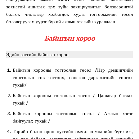
зохистой ашиглах эрх зүйн зохицуулалтыг боловсронгуй
болгох чиглэлээр холбогдох хууль тогтоомжийн төсөл
боловсруулах үүрэг бүхий ажлын хэсгийн хуралдаан
Байнгын хороо
Эдийн засгийн байнгын хороо
Байнгын хорооны тогтоолын төсөл /Нэр дэвшигчийн
сонсголын тов тогтоох, сонсгол даргалагчийг сонгох
тухай/
Байнгын хорооны тогтоолын төсөл / Цаглавар батлах
тухай /
Байнгын хорооны тогтоолын төсөл / Ажлын хэсэг
байгуулах тухай /
Төрийн болон орон нутгийн өмчит компанийн бүтээмж,
ил тод байдал, засаглалыг сайжруулах тухай хуулийн