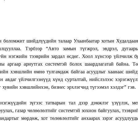
Week
e PRO
он боломжит шийдлүүдийн талаар Улаанбаатар хотын Худалдаа
Company
лцууллаа. Тэрбээр “Авто замын түгжрэл, эвдрэл, дугаар
хуйн нэгжийн тээврийн зардал өсдөг. Хоол хүнсээр үйлчилж б
ны аргаар ариутгах системтэй болох шаардлагатай байна. Тө
About
ийн хэвшлийн өмнө тулгамдаж байгаа асуудлыг хаанаас шийд
Contact us
н авдаг үйлчилгээнүүд хүнд сурталтай, нийслэлээс хэрэгжүүл
Subscription Plans
г хувийн хэвшлийнхэн, бизнес эрхлэгчид түгээмэл хэлдэг” гэв.
My account
эгжүүдийн зүгээс татварын тал дээр дэмжлэг үзүүлэх, ме
улах, газар чөлөөлөлтийг системтэй зохион байгуулах, тээври
E NOW
андартыг мөрдөж, хот төлөвлөлтийг анхаарах зэрэг асуудлууд