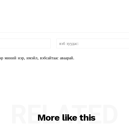
и-
мэйл:*
эр миний нэр, имэйл, вэбсайтаас аваарай.
RELATED
More like this