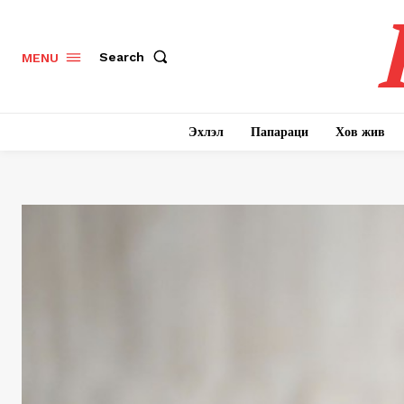
Search
MENU
Эхлэл
Папараци
Хов жив