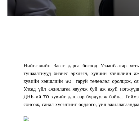
Нийслэлийн Засаг дарга бөгөөд Улаанбаатар хот
тушаалтнууд бизнес эрхлэгч, хувийн хэвшлийн аж
хувийн хэвшлийн 80 гаруй төлөөлөл оролцож, сан
Улсад үйл ажиллагаа явуулж буй аж ахуй нэгжүүд
ДНБ-ий 70 хувийг дангаар бүрдүүлж байна. Тиймэ
сонсож, санал хүсэлтийг бодлого, үйл ажиллагаандаа