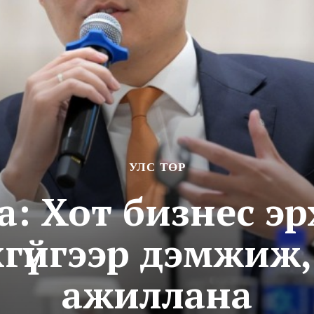
УЛС ТӨР
ва: Хот бизнес э
гүйгээр дэмжиж
ажиллана