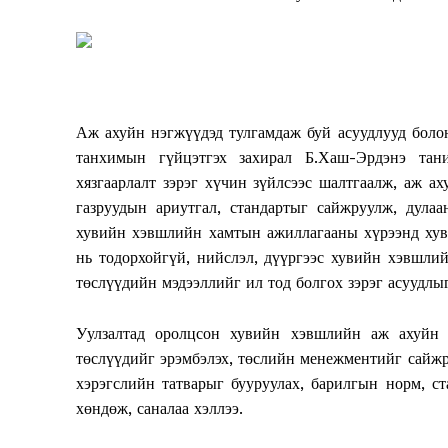
News 
Magazin
Аж ахуйн нэгжүүдэд тулгамдаж буй асуудлууд бол
танхимын гүйцэтгэх захирал Б.Хаш-Эрдэнэ тани
хязгаарлалт зэрэг хүчин зүйлсээс шалтгаалж, аж а
газруудын ариутгал, стандартыг сайжруулж, дулаа
хувийн хэвшлийн хамтын ажиллагааны хүрээнд хув
нь тодорхойгүй, нийслэл, дүүргээс хувийн хэвшлий
төслүүдийн мэдээллийг ил тод болгох зэрэг асуудлы
Уулзалтад оролцсон хувийн хэвшлийн аж ахуйн н
төслүүдийг эрэмбэлэх, төслийн менежментийг сайжру
SUBSCRIB
хэрэгслийн татварыг бууруулах, барилгын норм, ст
хөндөж, саналаа хэллээ.