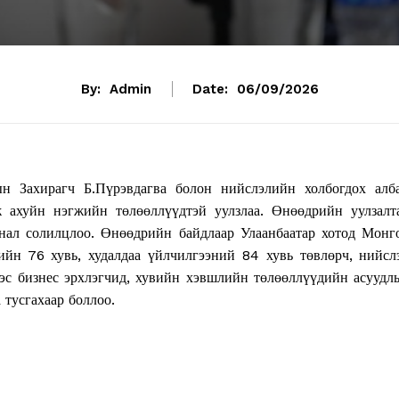
By:
Admin
Date:
06/09/2026
ын Захирагч Б.Пүрэвдагва болон нийслэлийн холбогдох алб
 ахуйн нэгжийн төлөөллүүдтэй уулзлаа. Өнөөдрийн уулзалт
ал солилцлоо. Өнөөдрийн байдлаар Улаанбаатар хотод Монг
ийн 76 хувь, худалдаа үйлчилгээний 84 хувь төвлөрч, нийсл
эс бизнес эрхлэгчид, хувийн хэвшлийн төлөөллүүдийн асуудл
 тусгахаар боллоо.