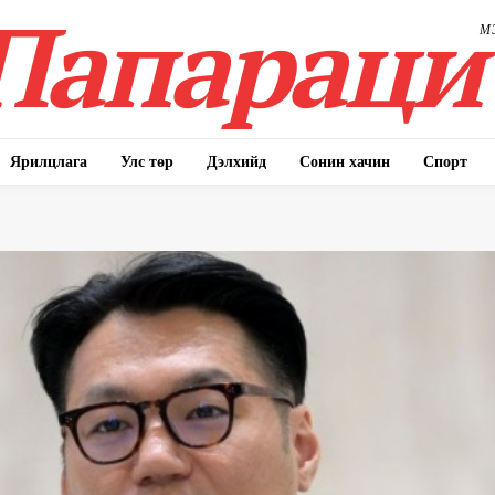
Папараци
М
Ярилцлага
Улс төр
Дэлхийд
Сонин хачин
Спорт