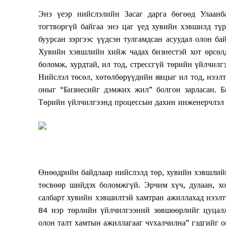
Энэ үеэр нийслэлийн Засаг дарга бөгөөд Улаанба
тогтворгүй байгаа энэ цаг үед хувийн хэвшилд түр
буурсан зэргээс үүдсэн тулгамдсан асуудал олон б
Хувийн хэвшлийн хийж чадах бизнестэй хот өрсөлд
боломж, хурдтай, ил тод, стрессгүй төрийн үйлчилг
Нийслэл төсөл, хөтөлбөрүүдийн явцыг ил тод, нээ
оныг “Бизнесийг дэмжих жил” болгон зарласан. Би
Төрийн үйлчилгээнд процессын дахин инженерчлэл 
Өнөөдрийн байдлаар нийслэлд төр, хувийн хэвшлий
төсвөөр шийдэх боломжгүй. Эрчим хүч, дулаан, хо
салбарт хувийн хэвшилтэй хамтран ажиллахад нээлт
84 нэр төрлийн үйлчилгээний зөвшөөрлийг цуцалж
олон талт хамтын ажиллагааг чухалчилна” гэдгийг о