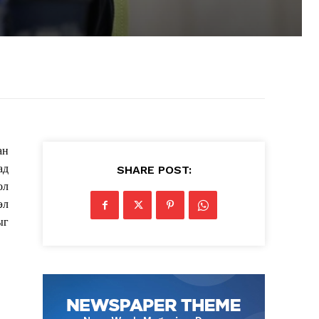
ан
ад
SHARE POST:
ол
эл
ыг