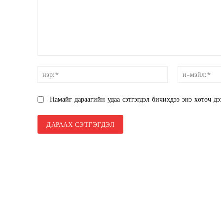
санал:
нэр:*
Намайг дараагийн удаа сэтгэгдэл бичихдээ энэ хөтөч дэ