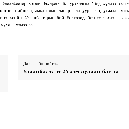
 Улаанбаатар хотын Захирагч Б.Пүрэвдагва “Бид хүндээ ээлтэ
өртөгт нийцсэн, амьдралын чанарт тулгуурласан, ухаалаг хот
нэ үеийн Улаанбаатарыг бий болгоход бизнес эрхлэгч, аж
 чухал” хэмээлээ.
Дараагийн нийтлэл
Улаанбаатарт 25 хэм дулаан байна