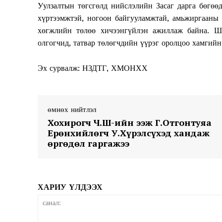
Уулзалтын төгсгөлд нийслэлийн Засаг дарга бөгөөд
хүртээмжтэй, ногоон байгууламжтай, амьжиргааны 
хөгжлийн төлөө хичээнгүйлэн ажиллаж байна. Ши
олгогчид, татвар төлөгчдийн үүрэг оролцоо хамгийн
Эх сурвалж: НЗДТГ, ХМОНХХ
өмнөх нийтлэл
Хохирогч Ч.Ш-ийн ээж Г.Отгонтуяа
Ерөнхийлөгч У.Хүрэлсүхэд хандаж
өргөдөл гаргажээ
ХАРИУ ҮЛДЭЭХ