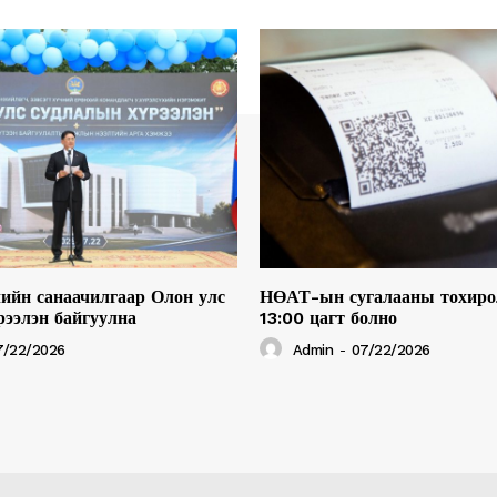
ийн санаачилгаар Олон улс
НӨАТ-ын сугалааны тохиро
рээлэн байгуулна
13:00 цагт болно
7/22/2026
Admin
-
07/22/2026