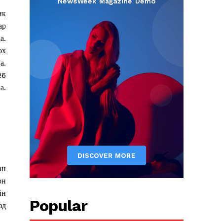
ик
ар
а.
өх
а.
26
а.
ан
он
йн
Popular
эд