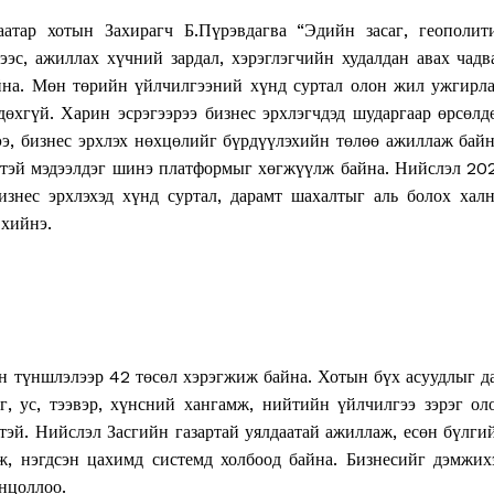
атар хотын Захирагч Б.Пүрэвдагва “Эдийн засаг, геополит
ээс, ажиллах хүчний зардал, хэрэглэгчийн худалдан авах чадв
айна. Мөн төрийн үйлчилгээний хүнд суртал олон жил ужгирла
өхгүй. Харин эсрэгээрээ бизнес эрхлэгчдэд шударгаар өрсөлд
ээ, бизнес эрхлэх нөхцөлийг бүрдүүлэхийн төлөө ажиллаж байн
лттэй мэдээлдэг шинэ платформыг хөгжүүлж байна. Нийслэл 20
знес эрхлэхэд хүнд суртал, дарамт шахалтыг аль болох халн
хийнэ.
н түншлэлээр 42 төсөл хэрэгжиж байна. Хотын бүх асуудлыг д
г, ус, тээвэр, хүнсний хангамж, нийтийн үйлчилгээ зэрэг ол
тэй. Нийслэл Засгийн газартай уялдаатай ажиллаж, есөн бүлги
, нэгдсэн цахимд системд холбоод байна. Бизнесийг дэмжих
нцоллоо.