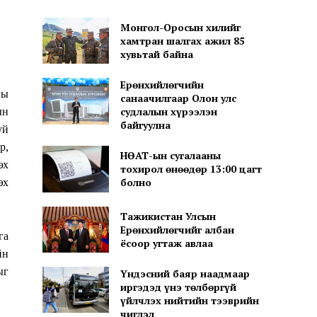
Монгол-Оросын хилийг
хамтран шалгах ажил 85
хувьтай байна
Ерөнхийлөгчийн
ны
санаачилгаар Олон улс
судлалын хүрээлэн
ын
байгуулна
уй
р,
НӨАТ-ын сугалааны
эх
тохирол өнөөдөр 13:00 цагт
эх
болно
Тажикистан Улсын
Ерөнхийлөгчийг албан
га
ёсоор угтаж авлаа
йн
ыг
Үндэсний баяр наадмаар
иргэдэд үнэ төлбөргүй
үйлчлэх нийтийн тээврийн
чиглэл