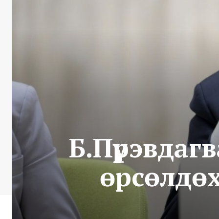
Б.Пүрэвдаг
өрсөлдөх