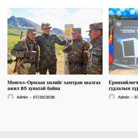
Монгол-Оросын хилийг хамтран шалгах
Ерөнхийлөгч
ажил 85 хувьтай байна
судлалын хү
Admin
-
07/30/2026
Admin
-
0