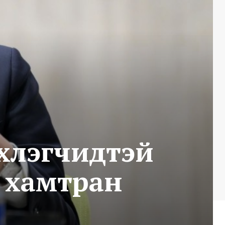
рхлэгчидтэй
, хамтран