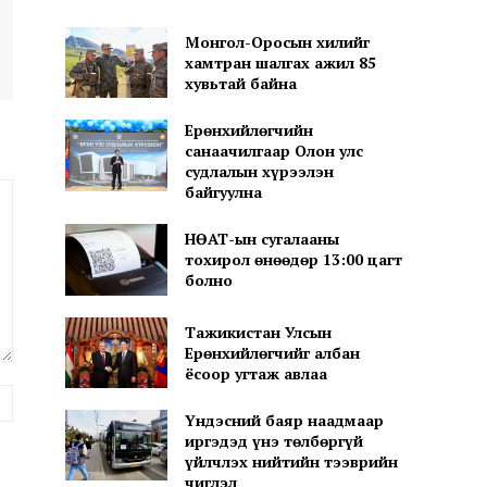
Монгол-Оросын хилийг
хамтран шалгах ажил 85
хувьтай байна
Ерөнхийлөгчийн
санаачилгаар Олон улс
судлалын хүрээлэн
байгуулна
НӨАТ-ын сугалааны
тохирол өнөөдөр 13:00 цагт
болно
Тажикистан Улсын
Ерөнхийлөгчийг албан
ёсоор угтаж авлаа
вэб
хуудас:
Үндэсний баяр наадмаар
иргэдэд үнэ төлбөргүй
үйлчлэх нийтийн тээврийн
чиглэл