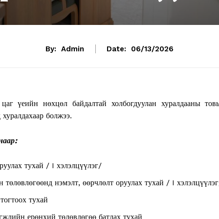
By:
Admin
Date:
06/13/2026
цаг үеийн нөхцөл байдалтай холбогдуулан хуралдааны тов
 хуралдахаар болжээ.
наар:
уулах тухай / I хэлэлцүүлэг/
төлөвлөгөөнд нэмэлт, өөрчлөлт оруулах тухай / I хэлэлцүүлэг
тогтоох тухай
өгжлийн ерөнхий төлөвлөгөө батлах тухай