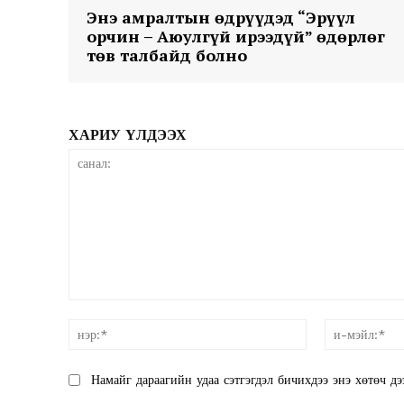
Энэ амралтын өдрүүдэд “Эрүүл
орчин – Аюулгүй ирээдүй” өдөрлөг
SUBSCRIB
төв талбайд болно
ХАРИУ ҮЛДЭЭХ
санал:
нэр:*
Намайг дараагийн удаа сэтгэгдэл бичихдээ энэ хөтөч дэ