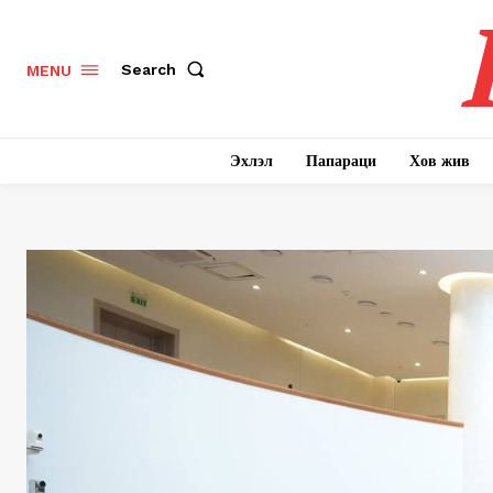
Search
MENU
Эхлэл
Папараци
Хов жив