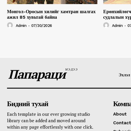
Монгол-Оросын хилийг хамтран шалгах
Ерөнхийлөгч
ажил 85 хувьтай байна
судлалын хү
Admin
-
07/30/2026
Admin
-
0
Папараци
МЭДЭЭ
Эхлэл
Бидний тухай
Комп
Each template in our ever growing studio
About
library can be added and moved around
Contact
within any page effortlessly with one click.