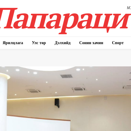
Папараци
М
Ярилцлага
Улс төр
Дэлхийд
Сонин хачин
Спорт