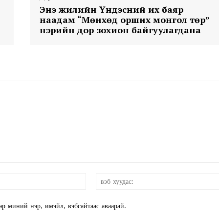
Энэ жилийн Үндэсний их баяр
наадам “Мөнхөд орших монгол төр”
E NOW
нэрийн дор зохион байгуулагдана
и-
мэйл:*
эр миний нэр, имэйл, вэбсайтаас аваарай.