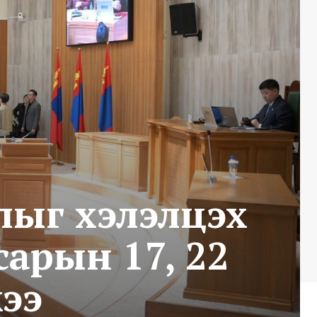
лыг хэлэлцэх
арын 17, 22
ээ