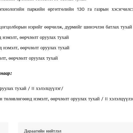
ехнологийн паркийн өргөтгөлийн 130 га газрын хэсэгчилс
 цогцолборын нэрийг өөрчилж, дүрмийг шинэчлэн батлах тухай
 нэмэлт, өөрчлөлт оруулах тухай
 нэмэлт, өөрчлөлт оруулах тухай
Week
лт, өөрчлөлт оруулах тухай
e PRO
наар:
Company
уулах тухай / II хэлэлцүүлэг/
About
төлөвлөгөөнд нэмэлт, өөрчлөлт оруулах тухай / II хэлэлцүүлэ
Contact us
Subscription Plans
My account
Дараагийн нийтлэл