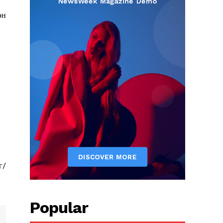
эн
г/
Popular