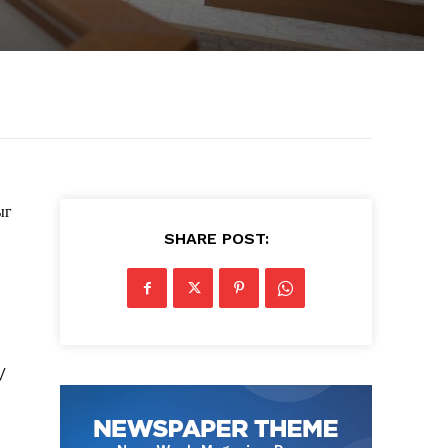
ыг
SHARE POST:
/