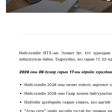
Нийслэлийн ИТХ-ын Ээлжит бус XIII хуралдаан 
хойшлуулсан байна. Тодруулбал, энэ сарын 17, 22-нд
2026 оны 06 дугаар сарын 17-ны өдрийн хуралдаа
Нийслэлийн 2026 оны төсөвт нэмэлт, өөрчлөлт ор
Нийслэлийн 2026 оны Газар зохион байгуулалтын 
Нийтийн эдэлбэрийн газрын хэмжээ, хил заагийг 
“Агро сити” эдийн засгийн тусгай бүс орчмын х