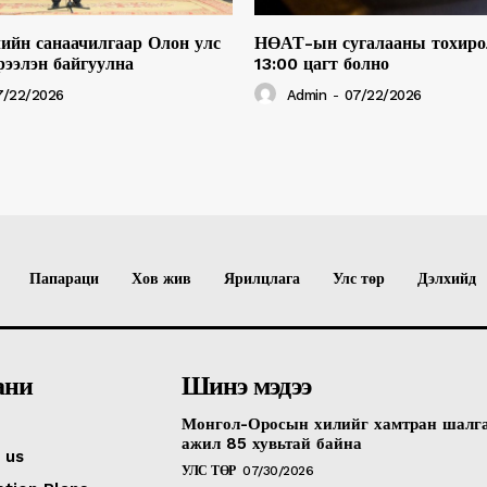
ийн санаачилгаар Олон улс
НӨАТ-ын сугалааны тохиро
рээлэн байгуулна
13:00 цагт болно
7/22/2026
Admin
-
07/22/2026
Папараци
Хов жив
Ярилцлага
Улс төр
Дэлхийд
ани
Шинэ мэдээ
Монгол-Оросын хилийг хамтран шалг
ажил 85 хувьтай байна
 us
УЛС ТӨР
07/30/2026