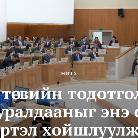
НИТХ
төсвийн тодотго
ралдааныг энэ с
үртэл хойшлуулж