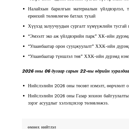
Налайхын барилгын материалын үйлдвэрлэл, т
ерөнхий төлөвлөгөө батлах тухай
Хүүхэд залуучуудын сургалт хүмүүжлийн тусгай
“Эмээлт эко аж үйлдвэрийн парк” ХК-ийн дүрэмд
“Улаанбаатар орон сууцжуулалт” ХХК-ийн дүрэмд
News 
“Улаанбаатар түншлэл төв” ХХК-ийн дүрэмд нэмэ
Magazin
2026 оны 06 дугаар сарын 22-ны өдрийн хуралдаа
Нийслэлийн 2026 оны төсөвт нэмэлт, өөрчлөлт ор
Нийслэлийн 2026 оны Газар зохион байгуулалтын 
зэрэг асуудлыг хэлэлцэхээр төлөвлөжээ.
өмнөх нийтлэл