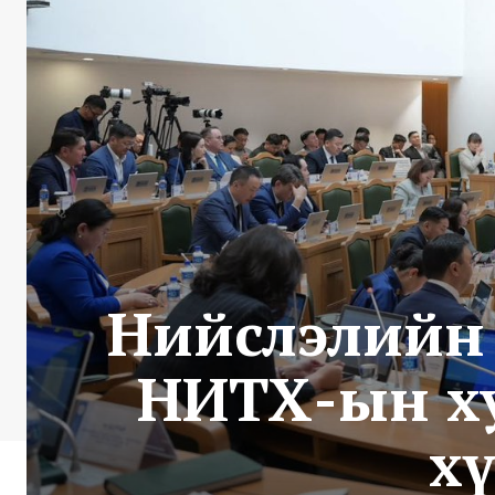
Нийслэлийн 
НИТХ-ын ху
х