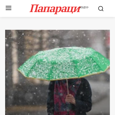
Папараци
МЭДЭЭ