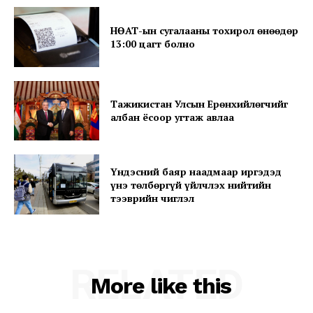
About
Contact us
НӨАТ-ын сугалааны тохирол өнөөдөр
13:00 цагт болно
Subscription Plans
My account
Тажикистан Улсын Ерөнхийлөгчийг
албан ёсоор угтаж авлаа
Үндэсний баяр наадмаар иргэдэд
үнэ төлбөргүй үйлчлэх нийтийн
тээврийн чиглэл
RELATED
More like this