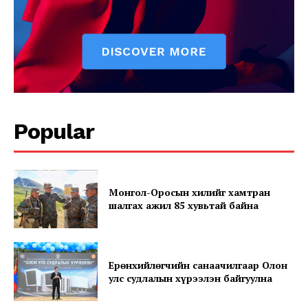
News Week
Magazine PRO
Popular
Монгол-Оросын хилийг хамтран
шалгах ажил 85 хувьтай байна
SUBSCRIBE NOW
Ерөнхийлөгчийн санаачилгаар Олон
Company
улс судлалын хүрээлэн байгуулна