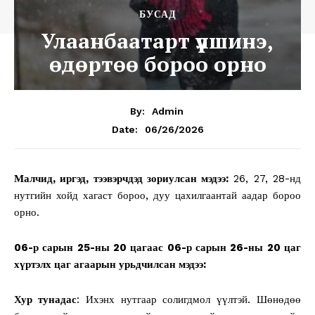
БУСАД
Улаанбаатарт үүлшинэ,
өдөртөө бороо орно
By:
Admin
06/26/2026
Date:
Малчид, иргэд, тээвэрчдэд зориулсан мэдээ:
26, 27, 28-нд
нутгийн хойд хагаст бороо, дуу цахилгаантай аадар бороо
орно.
06-р сарын 25-ны 20 цагаас 06-р сарын 26-ны 20 цаг
хүртэлх цаг агаарын урьдчилсан мэдээ:
Хур тунадас
: Ихэнх нутгаар солигдмол үүлтэй. Шөнөдөө