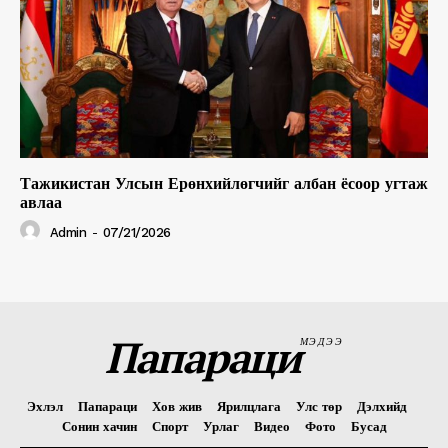
Тажикистан Улсын Ерөнхийлөгчийг албан ёсоор угтаж
авлаа
Admin
-
07/21/2026
Папараци
МЭДЭЭ
Эхлэл
Папараци
Хов жив
Ярилцлага
Улс төр
Дэлхийд
Сонин хачин
Спорт
Урлаг
Видео
Фото
Бусад