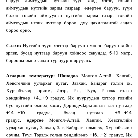
баруун аймгуудын нутгийн зүүн хойд хэсэг, төвийн
аймгуудын нутгийн зарим газраар, өдөртөө баруун, зүүн
болон говийн аймгуудын нутгийн зарим газар, төвийн
аймгуудын ихэнх нутгаар бороо, дуу цахилгаантай аадар
бороо орно.
Салхи:
Нутгийн зүүн хэсгээр баруун өмнөөс баруун хойш
эргэж, бусад нутгаар баруун хойноос секундэд 5-10 метр,
борооны өмнө салхи түр зуур ширүүснэ.
Агаарын температур: Шөнөдөө
Монгол-Алтай, Хангай,
Хөвсгөлийн уулархаг нутаг, Завхан, Байдраг голын эх,
Хүрэнбэлчир орчим, Идэр, Тэс, Туул, Тэрэлж голын
хөндийгөөр +4…+9 градус, Их нууруудын хотгор говийн
бүс нутгийн өмнөд хэсэг, Дорнод-Дарьгангын тал нутгаар
+14…+19 градус, бусад нутгаар +9…+14
градус,
өдөртөө
Монгол-Алтай, Хангай, Хөвсгөлийн
уулархаг нутаг, Завхан, Заг, Байдраг голын эх, Хүрэнбэлчир
орчим, Туул, Тэрэлж голын хөндийгөөр +16…+21 градус, Их