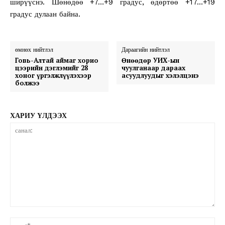
ширүүснэ. Шөнөдөө +7…+9 градус, өдөртөө +17…+19
градус дулаан байна.
өмнөх нийтлэл
Дараагийн нийтлэл
Говь-Алтай аймаг хорио
Өнөөдөр УИХ-ын
цээрийн дэглэмийг 28
чуулганаар дараах
хоног үргэлжлүүлэхээр
асуудлуудыг хэлэлцэнэ
болжээ
ХАРИУ ҮЛДЭЭХ
санал:
нэ