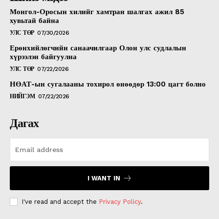
Монгол-Оросын хилийг хамтран шалгах ажил 85
хувьтай байна
УЛС ТӨР
07/30/2026
Ерөнхийлөгчийн санаачилгаар Олон улс судлалын
хүрээлэн байгуулна
УЛС ТӨР
07/22/2026
НӨАТ-ын сугалааны тохирол өнөөдөр 13:00 цагт болно
НИЙГЭМ
07/22/2026
Дагах
I WANT IN
I've read and accept the
Privacy Policy
.