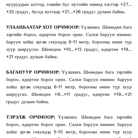
нууруудын хотгор, говийн бүс нутгийн өмнөд хэсгээр +27…
+32 градус, бусад нутгаар +21…+26 градус дулаан байна.
УЛААНБААТАР ХОТ ОРЧМООР:
Үүлшинэ. Шөнөдөө бага
зэргийн бороо, өдөртөө бороо орно. Салхи баруун өмнөөс
баруун хойш эргэж секундэд 6-11 метр, борооны өмнө түр
зуур ширүүснэ. Шөнөдөө +10…+12 градус, өдөртөө +19…
+21 градус дулаан байна.
БАГАНУУР ОРЧМООР:
Үүлшинэ. Шөнөдөө бага зэргийн
бороо, өдөртөө бороо орно. Салхи баруун өмнөөс баруун
хойш эргэж секундэд 6-11 метр, борооны өмнө түр зуур
ширүүснэ. Шөнөдөө +9…+11 градус, өдөртөө +19…+21
градус дулаан байна.
ТЭРЭЛЖ ОРЧМООР:
Үүлшинэ. Шөнөдөө бага зэргийн
бороо, өдөртөө бороо орно. Салхи баруун өмнөөс баруун
хойш эргэж секундэд 5-10 метр, борооны өмнө түр зуур