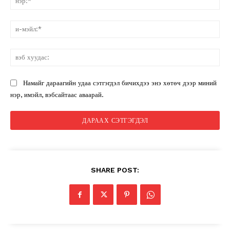
и-
мэ
вэ
ху
Намайг дараагийн удаа сэтгэгдэл бичихдээ энэ хөтөч дээр миний
нэр, имэйл, вэбсайтаас аваарай.
SHARE POST: