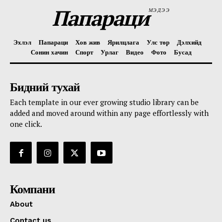
Папараци
МЭДЭЭ
Эхлэл
Папараци
Хов жив
Ярилцлага
Улс төр
Дэлхийд
Сонин хачин
Спорт
Урлаг
Видео
Фото
Бусад
Бидний тухай
Each template in our ever growing studio library can be
added and moved around within any page effortlessly with
one click.
Компани
About
Contact us