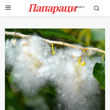
Папараци
МЭДЭЭ