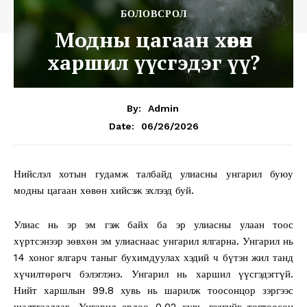
БОЛОВСРОЛ
Модны цагаан хөвөн
харшил үүсгэдэг үү?
By:
Admin
06/26/2026
Date:
Нийслэл хотын гудамж талбайд улиасны унгарил буюу
модны цагаан хөвөн хийсэж эхлээд буй.
Улиас нь эр эм гэж байх ба эр улиасны улаан тоос
хүртсэнээр зөвхөн эм улиаснаас унгарил ялгарна. Унгарил нь
14 хоног ялгарч таныг бухимдуулах хэдий ч бүтэн жил танд
хүчилтөрөгч бэлэглэнэ. Унгарил нь харшил үүсгэдэггүй.
Нийт харшлын 99.8 хувь нь шарилж тоосонцор зэргээс
шалтгаалдаг. Унгарил ердөө 0.02 хувь гэдгийг тогтоосон