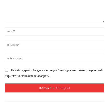
санал:
нэ
и-
мэ
вэ
ху
Намайг дараагийн удаа сэтгэгдэл бичихдээ энэ хөтөч дээр миний
нэр, имэйл, вэбсайтаас аваарай.