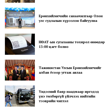
Ерөнхийлөгчийн санаачилгаар Олон
News Week
улс судлалын хүрээлэн байгуулна
Magazine PRO
НӨАТ-ын сугалааны тохирол өнөөдөр
13:00 цагт болно
Тажикистан Улсын Ерөнхийлөгчийг
албан ёсоор угтаж авлаа
SUBSCRIBE NOW
Үндэсний баяр наадмаар иргэдэд
үнэ төлбөргүй үйлчлэх нийтийн
тээврийн чиглэл