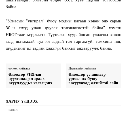
байна.
“Улиасын “унгирал” буюу модны цагаан хөвөн энэ сарын
30-н гэхэд унаж дуусах төлөвлөгөөтэй байна” хэмээн
НБОГ-аас мэдээллээ. Түүнчлэн хуурайшсан улиасны хөвөн
галд шатамхай тул ил задгай гал гаргахгүй, тамхины иш,
шүдэнзийг ил задгай хаяхгүй байхыг анхааруулж байна.
өмнөх нийтлэл
Дараагийн нийтлэл
Өнөөдөр УИХ-ын
Өнөөдөр үс шинээр
чуулганаар дараах
үргээлгэх буюу
асуудлуудыг хэлэлцэнэ
засуулахад өлзийтэй сайн
ХАРИУ ҮЛДЭЭХ