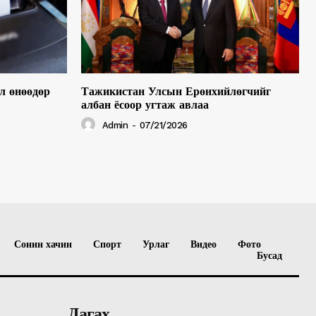
л өнөөдөр
Тажикистан Улсын Ерөнхийлөгчийг
албан ёсоор угтаж авлаа
Admin
-
07/21/2026
Сонин хачин
Спорт
Урлаг
Видео
Фото
Бусад
Дагах