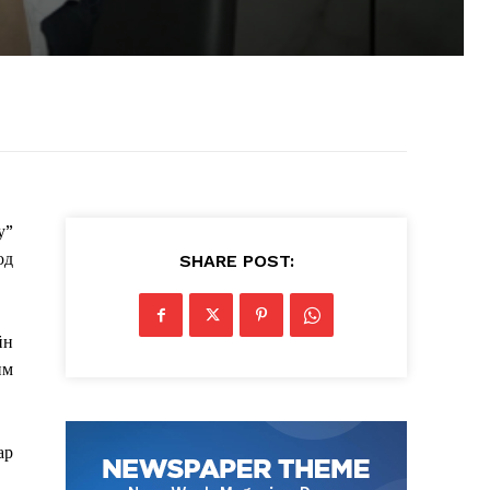
у”
од
SHARE POST:
йн
им
ар