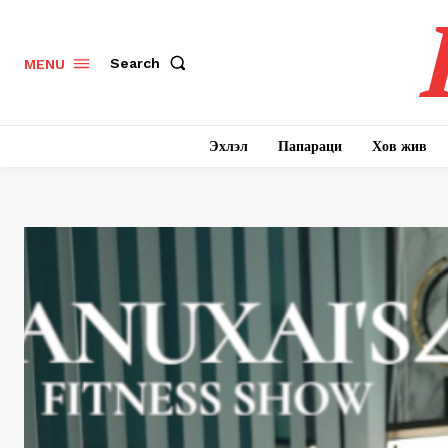
Search
MENU
Эхлэл
Папараци
Хов жив