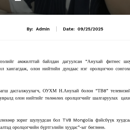
By:
Admin
Date:
09/25/2025
ээлийг амжилттай байлдан дагуулсан “Анухай фитнес шо
ил хангагдаж, олон нийтийн дундаас нэг оролцогчоо сонгох
багш дасгалжуулагч, ОУХМ Н.Анухай болон “ТВ8” телевизи
цувралд олон нийтийг төлөөлөх оролцогчийг шалгаруулах цах
өхөөр зориг шулуудсан бол TV8 Mongolia фэйсбүүк хуудса
алтад оролцогчийн бүртгэлийн хуудас”-ыг бөглөнө.