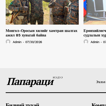
Монгол-Оросын хилийг хамтран шалгах
Ерөнхийлөгч
ажил 85 хувьтай байна
судлалын хү
Admin
-
07/30/2026
Admin
-
0
Папараци
МЭДЭЭ
Эхлэл
Бидний тухай
Комп