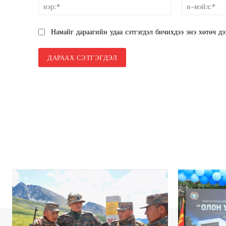
нэр:*
Намайг дараагийн удаа сэтгэгдэл бичихдээ энэ хөтөч дэ