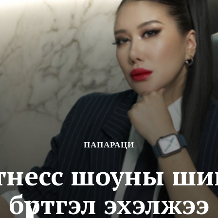
ПАПАРАЦИ
тнесс шоуны ши
бүртгэл эхэлжээ