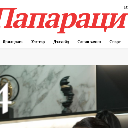
Папараци
М
Ярилцлага
Улс төр
Дэлхийд
Сонин хачин
Спорт