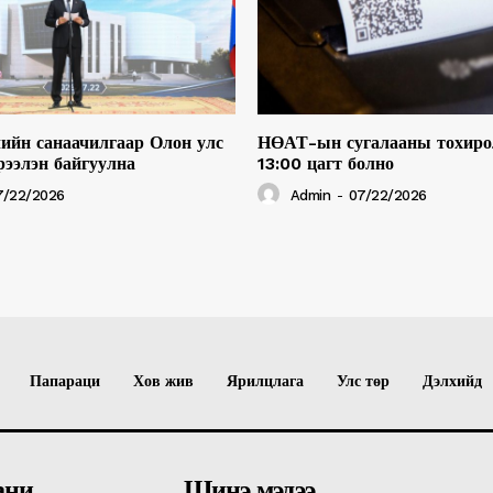
ийн санаачилгаар Олон улс
НӨАТ-ын сугалааны тохиро
рээлэн байгуулна
13:00 цагт болно
7/22/2026
Admin
-
07/22/2026
Папараци
Хов жив
Ярилцлага
Улс төр
Дэлхийд
ани
Шинэ мэдээ