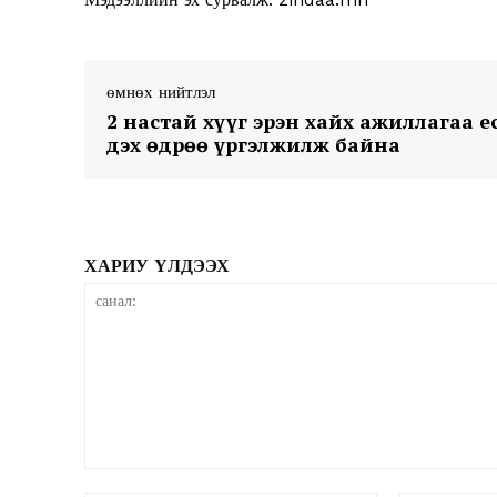
өмнөх нийтлэл
SUBSCRIB
2 настай хүүг эрэн хайх ажиллагаа е
дэх өдрөө үргэлжилж байна
ХАРИУ ҮЛДЭЭХ
санал: