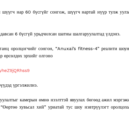
 шүүгч нар 60 бүсгүйг сонгож, шүүгч нартай нүүр тулж уулз
давсан 6 бүсгүй урьдчилсан шатны шалгаруулалтад үлдэнэ.
нц оролцогчийг сонгон, “Anuxai’s fitness-4” реалити шоу
ор өрсөлдөх эрхийг олгоно
Week
jfyheZ9jQRhss9
e PRO
рүүдэд үргэлжилнэ.
Company
руулалтыг камерын өмнө нээлттэй явуулах бөгөөд ажил мэргэж
About
. “Өөртөө хувьсал хий” уриатай тус шоу нэвтрүүлэгт оролцох
Contact us
Subscription Plans