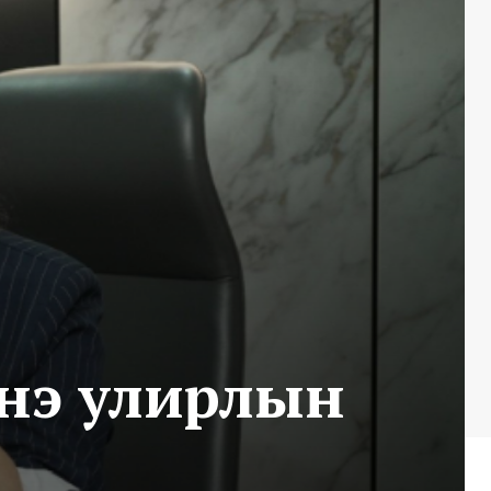
нэ улирлын