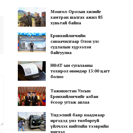
Монгол-Оросын хилийг
хамтран шалгах ажил 85
хувьтай байна
Ерөнхийлөгчийн
санаачилгаар Олон улс
судлалын хүрээлэн
байгуулна
НӨАТ-ын сугалааны
тохирол өнөөдөр 13:00 цагт
болно
Тажикистан Улсын
Ерөнхийлөгчийг албан
ёсоор угтаж авлаа
Үндэсний баяр наадмаар
иргэдэд үнэ төлбөргүй
үйлчлэх нийтийн тээврийн
чиглэл