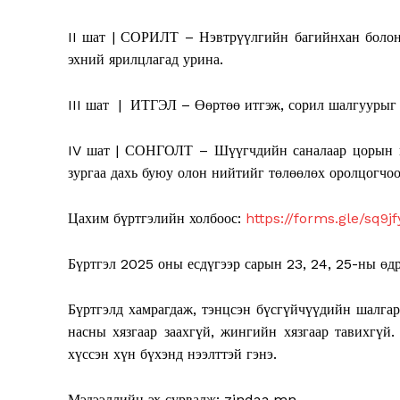
II шат | СОРИЛТ – Нэвтрүүлгийн багийнхан болон
эхний ярилцлагад урина.
III шат | ИТГЭЛ – Өөртөө итгэж, сорил шалгуурыг 
IV шат | СОНГОЛТ – Шүүгчдийн саналаар цорын га
зургаа дахь буюу олон нийтийг төлөөлөх оролцогчо
News 
Цахим бүртгэлийн холбоос:
https://forms.gle/sq9
Magazin
Бүртгэл 2025 оны есдүгээр сарын 23, 24, 25-ны өд
Бүртгэлд хамрагдаж, тэнцсэн бүсгүйчүүдийн шалга
насны хязгаар заахгүй, жингийн хязгаар тавихгүй
хүссэн хүн бүхэнд нээлттэй гэнэ.
Мэдээллийн эх сурвалж: zindaa.mn