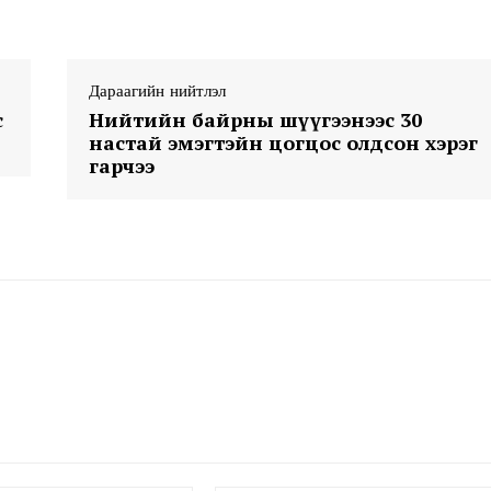
My account
Дараагийн нийтлэл
E NOW
с
Нийтийн байрны шүүгээнээс 30
настай эмэгтэйн цогцос олдсон хэрэг
гарчээ