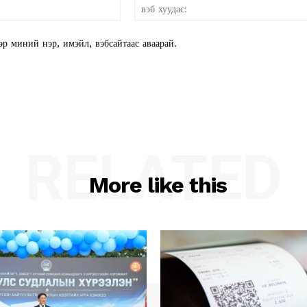
и-
мэйл:*
эр миний нэр, имэйл, вэбсайтаас аваарай.
RELATED
More like this