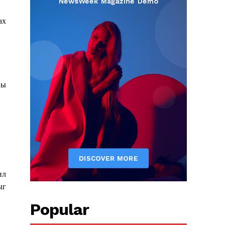
ах
ны
ил
ыг
Popular