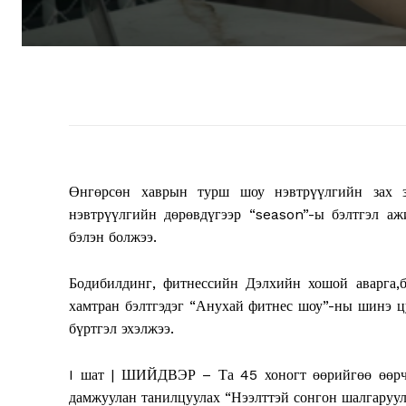
Өнгөрсөн хаврын турш шоу нэвтрүүлгийн зах з
нэвтрүүлгийн дөрөвдүгээр “season”-ы бэлтгэл аж
бэлэн болжээ.
Бодибилдинг, фитнессийн Дэлхийн хошой аварга,
хамтран бэлтгэдэг “Анухай фитнес шоу”-ны шинэ 
бүртгэл эхэлжээ.
I шат | ШИЙДВЭР – Та 45 хоногт өөрийгөө өөрчл
дамжуулан танилцуулах “Нээлттэй сонгон шалгаруул