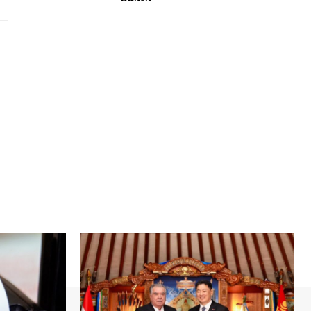
вэб
хуудас: