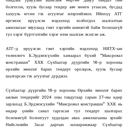
болгосон, хууль бусаар тендер авч мөнгө угаасан, бусдад
хахууль өгсөн гэх агуулгыг илэрхийлжээ. Ийнхүү АТГ
иргэнээс ирүүлсэн мэдээлэлд холбогдох шалгалтын
ажиллагааг явуулаад гэмт хэргийн шинжтэй байж болзошгүй
тул хэрэг бүртгэлтийн хэрэг нээн шалгаж эхэлсэн аж.
АТГ-д ирүүлсэн гэмт хэргийн мэдээлэлд НИТХ-ын
төлөөлөгч Б.Эрдэнэсүхийн хамаарал бүхий “Максрояал
констракшн” ХХК Сүхбаатар дүүргийн 16-р хорооны
өрхийн эмнэлэг барих тендерт оролцож, хууль бусаар
шалгарсан гэх агуулгыг дурджээ.
Сүхбаатар дүүргийн 16-р хорооны Өрхийн эмнэлэг барих
ажлын тендерийг 2024 оны тавдугаар сарын 27-ны өдөр
зарлахад Б.Эрдэнэсүхийн “Максрояал констракшн” ХХК нь
өндөр үнийн санал гаргасан тул тендерт шалгарах
боломжгүй болонгуут худалдан авах ажиллагааны эрхийг
Нийслэлийн Засаг даргын захиарамжаар Сүхбаатар