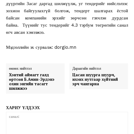
дүүргийн Засаг даргад шилжүүлж, уг тендерийг нийслэлээс
зохион байгуулахгүй болгож, тендерт шалгарах ёстой
байсан компанийн эрхийг зөрчсөн гэхчлэн дурдсан
байна. Түүнийг тус тендерийг 4.3 тэрбум төгрөгийн санал
өгч авсан хэмээжээ.
Мэдээллийн эх сурвалж: dorgio.mn
өмнөх нийтлэл
Дараагийн нийтлэл
Хэнтий аймагт галд
Цасан шуурга шуурч,
өртсөн Б.Амин-Эрдэнэ
ихэнх нутгаар хүйтний
охин энгийн тасагт
эрч чангарна
шилжжээ
ХАРИУ ҮЛДЭЭХ