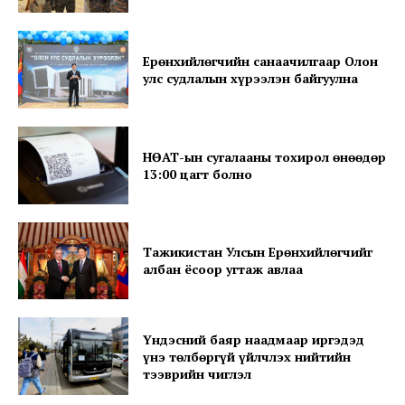
Ерөнхийлөгчийн санаачилгаар Олон
улс судлалын хүрээлэн байгуулна
SUBSCRIBE NOW
НӨАТ-ын сугалааны тохирол өнөөдөр
13:00 цагт болно
Company
Тажикистан Улсын Ерөнхийлөгчийг
About
албан ёсоор угтаж авлаа
Contact us
Subscription Plans
Үндэсний баяр наадмаар иргэдэд
My account
үнэ төлбөргүй үйлчлэх нийтийн
тээврийн чиглэл