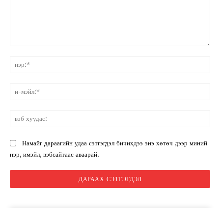
санал:
нэ
и-
мэ
вэ
ху
Намайг дараагийн удаа сэтгэгдэл бичихдээ энэ хөтөч дээр миний
нэр, имэйл, вэбсайтаас аваарай.