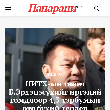
Папараци
МЭДЭЭ
НИЙГЭМ
НИТХ-ын төлөөлөгч
Б.Эрдэнэсүхийг иргэний
гомдлоор 4,3 тэрбумын
өртөг бүхий тендер