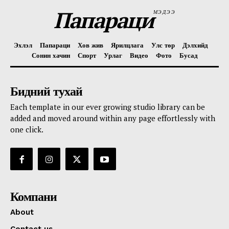
Папараци
МЭДЭЭ
Эхлэл
Папараци
Хов жив
Ярилцлага
Улс төр
Дэлхийд
Сонин хачин
Спорт
Урлаг
Видео
Фото
Бусад
Бидний тухай
Each template in our ever growing studio library can be
added and moved around within any page effortlessly with
one click.
Компани
About