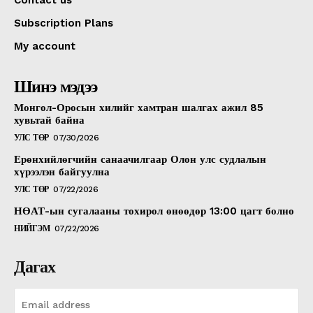
Contact us
Subscription Plans
My account
Шинэ мэдээ
Монгол-Оросын хилийг хамтран шалгах ажил 85
хувьтай байна
УЛС ТӨР
07/30/2026
Ерөнхийлөгчийн санаачилгаар Олон улс судлалын
хүрээлэн байгуулна
УЛС ТӨР
07/22/2026
НӨАТ-ын сугалааны тохирол өнөөдөр 13:00 цагт болно
НИЙГЭМ
07/22/2026
Дагах