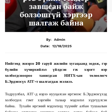
завшсан байж
болзошгүй хэргээр
шалгаж байна
By:
Admin
12/18/2025
Date:
Нийгэмд эхнэрээ 20 гаруй жилийн хугацаанд зодож, гэр
бүлийн хүчирхийлэл үйлдсэн гэх хэрэгт нэр
холбогдсноороо танигдсан НИТХ-ын төлөөлөгч
Б.Эрдэнэсүх АТГ-т шалгагдаж эхэлжээ.
Тодруулбал, АТГ-д нэрээ нууцалсан иргэнээс Б.Эрдэнэсүхэд
холбогдох гэмт хэргийн талаар мэдээлэл хүргүүлсэн
байна. Тухайн иргэний мэдээлэлд түүнийг албан тушаалын
байдлаа урвуулан ашиглаж өөртөө давуу байдал бий