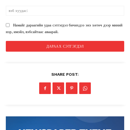
вэ
ху
Намайг дараагийн удаа сэтгэгдэл бичихдээ энэ хөтөч дээр миний
нэр, имэйл, вэбсайтаас аваарай.
SHARE POST: