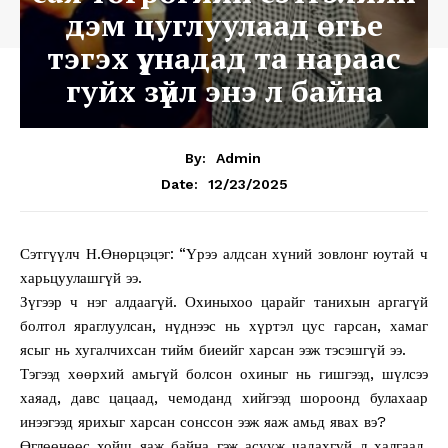
дэм цуглуулаад өгье
тэгэх үү, надад та нараас
гуйх зүйл энэ л байна
By:
Admin
12/23/2025
Date:
Сэтгүүлч Н.Өнөрцэцэг: “Үрээ алдсан хүний зовлонг юутай ч
харьцуулашгүй ээ.
Зүгээр ч нэг алдаагүй. Охиныхоо царайг танихын аргагүй
болтол яраглуулсан, нүднээс нь хүртэл цус гарсан, хамаг
ясыг нь хугалчихсан тийм биеийг харсан ээж тэсэшгүй ээ.
Тэгээд хөөрхий амьгүй болсон охиныг нь гишгээд, шүлсээ
хаяад, давс цацаад, чемоданд хийгээд шороонд булахаар
инээгээд ярихыг харсан сонссон ээж яаж амьд явах вэ?
Өглөөнөөс хойш яаж байна гэж асууж чадахгүй л халгаад,