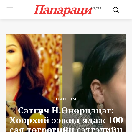
Папараци
МЭДЭЭ
НИЙГЭМ
Сэтгүүлч Н.Өнөрцэцэг:
Хөөрхий ээжид ядаж 100
сая төгрөгийн сэтгэлийн