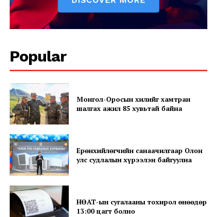
Popular
News Week
Монгол-Оросын хилийг хамтран
Magazine PRO
шалгах ажил 85 хувьтай байна
Ерөнхийлөгчийн санаачилгаар Олон
улс судлалын хүрээлэн байгуулна
НӨАТ-ын сугалааны тохирол өнөөдөр
13:00 цагт болно