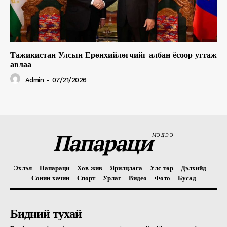
Тажикистан Улсын Ерөнхийлөгчийг албан ёсоор угтаж
авлаа
Admin
-
07/21/2026
Папараци
МЭДЭЭ
Эхлэл
Папараци
Хов жив
Ярилцлага
Улс төр
Дэлхийд
Сонин хачин
Спорт
Урлаг
Видео
Фото
Бусад
Бидний тухай