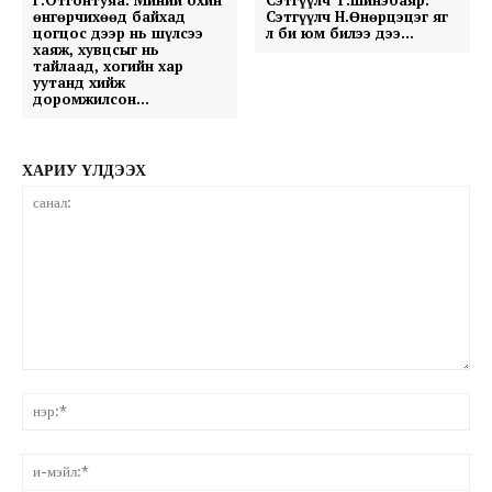
өнгөрчихөөд байхад
Сэтгүүлч Н.Өнөрцэцэг яг
цогцос дээр нь шүлсээ
л би юм билээ дээ…
хаяж, хувцсыг нь
тайлаад, хогийн хар
уутанд хийж
доромжилсон…
ХАРИУ ҮЛДЭЭХ
санал:
нэ
и-
мэ