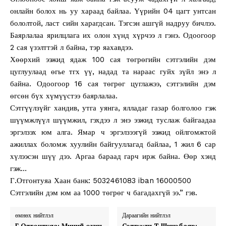
онлайн болох нь уу хараад байлаа. Үүрийн 04 цагт унтсан
бололтой, ласт сийн харагдсан. Тэгсэн ашгүй надруу бичлээ.
Баярлалаа ярилцлага их олон хүнд хүрчээ л гэнэ. Одоогоор
2 сая үзэлттэй л байна, тэр яахавдээ.
Хөөрхий ээжид ядаж 100 сая төгрөгийн сэтгэлийн дэм
цуглуулаад өгье тгх үү, надад та нараас гуйх зүйл энэ л
байна. Одоогоор 16 сая төгрөг цуглажээ, сэтгэлийн дэм
өгсөн бүх хүмүүстээ баярлалаа.
Сэтгүүлзүйг хандив, утга уянга, ялладаг газар болголоо гэж
шүүмжлүүл шүүмжил, гэхдээ л энэ ээжид туслаж байгаадаа
эргэлзэх юм алга. Ямар ч эргэлзээгүй ээжид ойлгомжтой
ажиллах боломж хуулийн байгууллагад байлаа, 1 жил 6 сар
хүлээсэн шүү дээ. Аргаа бараад гарч ирж байна. Өөр хэнд
гэж…
Г.Отгонтуяа Хаан банк: 5032461083 iban 16000500
Сэтгэлийн дэм юм аа 1000 төгрөг ч багадахгүй ээ.” гэв.
өмнөх нийтлэл
Дараагийн нийтлэл
Г.Отгонтуяа: Миний охин
Сэтгүүлч Т.Шинэбаяр: