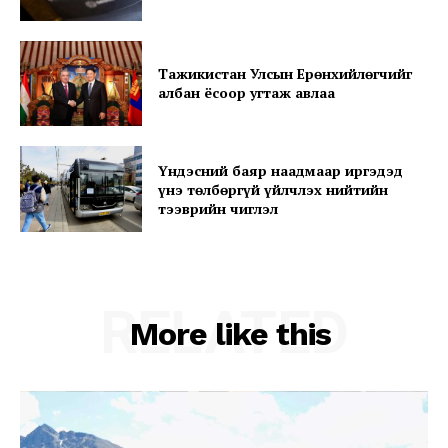
SUBSCRIBE NOW
Тажикистан Улсын Ерөнхийлөгчийг
албан ёсоор угтаж авлаа
Company
Үндэсний баяр наадмаар иргэдэд
About
үнэ төлбөргүй үйлчлэх нийтийн
тээврийн чиглэл
Contact us
Subscription Plans
My account
RELATED
More like this