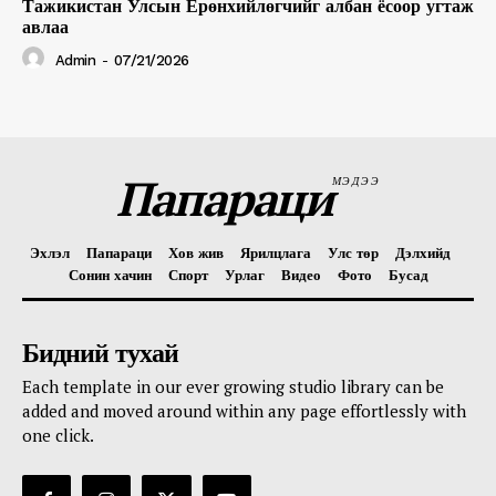
Тажикистан Улсын Ерөнхийлөгчийг албан ёсоор угтаж
авлаа
Admin
-
07/21/2026
Папараци
МЭДЭЭ
Эхлэл
Папараци
Хов жив
Ярилцлага
Улс төр
Дэлхийд
Сонин хачин
Спорт
Урлаг
Видео
Фото
Бусад
Бидний тухай
Each template in our ever growing studio library can be
added and moved around within any page effortlessly with
one click.