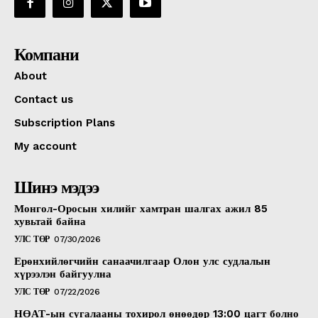
Компани
About
Contact us
Subscription Plans
My account
Шинэ мэдээ
Монгол-Оросын хилийг хамтран шалгах ажил 85
хувьтай байна
УЛС ТӨР
07/30/2026
Ерөнхийлөгчийн санаачилгаар Олон улс судлалын
хүрээлэн байгуулна
УЛС ТӨР
07/22/2026
НӨАТ-ын сугалааны тохирол өнөөдөр 13:00 цагт болно