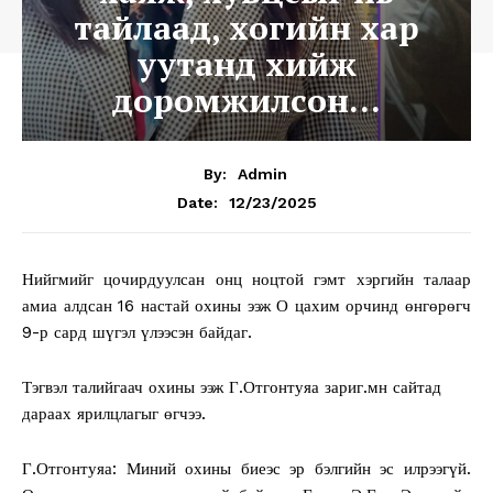
тайлаад, хогийн хар
уутанд хийж
доромжилсон…
By:
Admin
12/23/2025
Date:
Нийгмийг цочирдуулсан онц ноцтой гэмт хэргийн талаар
амиа алдсан 16 настай охины ээж О цахим орчинд өнгөрөгч
9-р сард шүгэл үлээсэн байдаг.
Тэгвэл талийгаач охины ээж Г.Отгонтуяа зариг.мн сайтад
дараах ярилцлагыг өгчээ.
Г.Отгонтуяа: Миний охины биеэс эр бэлгийн эс илрээгүй.