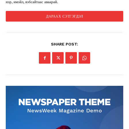
нэр, имэйл, вэбсайтаас аваарай.
SHARE POST: