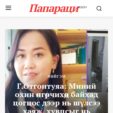
Папараци
МЭДЭЭ
НИЙГЭМ
Г.Отгонтуяа: Миний
охин өнгөрчихөөд байхад
цогцос дээр нь шүлсээ
хаяж, хувцсыг нь