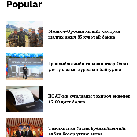
Popular
Монгол-Оросын хилийг хамтран
шалгах ажил 85 хувьтай байна
News Week
Magazine PRO
Ерөнхийлөгчийн санаачилгаар Олон
улс судлалын хүрээлэн байгуулна
НӨАТ-ын сугалааны тохирол өнөөдөр
13:00 цагт болно
Тажикистан Улсын Ерөнхийлөгчийг
SUBSCRIBE NOW
албан ёсоор угтаж авлаа