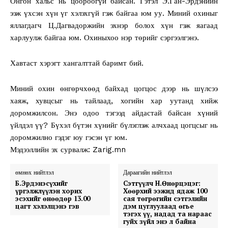
Онгон хальс нь цоороогүй байсан. Гэтэл Э.Ган-Эрдэнийн
ээж үхсэн хүн үг хэлэхгүй гэж байгаа юм уу. Миний охиныг
яллагдагч Ц.Дагвадоржийн эхнэр болох хүн гэж яагаад
харлуулж байгаа юм. Охиныхоо нэр төрийг сэргээлгэнэ.
Хавтаст хэрэгт хангалттай баримт бий.
Миний охин өнгөрчхөөд байхад цогцос дээр нь шүлсээ
хаяж, хувцсыг нь тайлаад, хогийн хар уутанд хийж
доромжилсон. Энэ одоо тэгээд айдастай байсан хүний
үйлдэл үү? Бүхэл бүтэн хүнийг бүлэглэж алчхаад цогцсыг нь
доромжилно гэдэг юу гэсэн үг юм.
Мэдээллийн эх сурвалж: Zarig.mn
өмнөх нийтлэл
Дараагийн нийтлэл
Б.Эрдэнэсүхийг
Сэтгүүлч Н.Өнөрцэцэг:
үргэлжлүүлэн хорих
Хөөрхий ээжид ядаж 100
эсэхийг өнөөдөр 13.00
сая төгрөгийн сэтгэлийн
цагт хэлэлцэнэ гэв
дэм цуглуулаад өгье
тэгэх үү, надад та нараас
гуйх зүйл энэ л байна