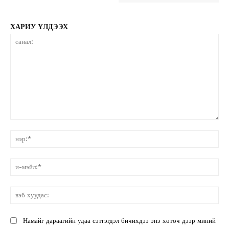
ХАРИУ ҮЛДЭЭХ
санал:
нэ
и-
мэ
вэ
ху
Намайг дараагийн удаа сэтгэгдэл бичихдээ энэ хөтөч дээр миний