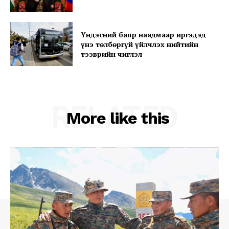
Үндэсний баяр наадмаар иргэдэд
Company
үнэ төлбөргүй үйлчлэх нийтийн
тээврийн чиглэл
About
Contact us
Subscription Plans
RELATED
More like this
My account