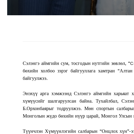
Сэлэнгэ аймгийн сум, тосгодын нутгийн зөвлөл, “
бөхийн холбоо зэрэг байгууллага хамтран “Алта
байгуулжээ.
Энэхүү арга хэмжээнд Сэлэнгэ аймгийн харьяат 
хүмүүсийг шалгаруулсан байна. Тухайлбал, Сэл
Б.Орхонбаярыг тодруулжээ. Мөн спортын салбары
Монголын жүдо бөхийн нүүр царай, Монгол Улсын г
Түүнчлэн Хүмүүнлэгийн салбарын “Онцлох хүн”-э