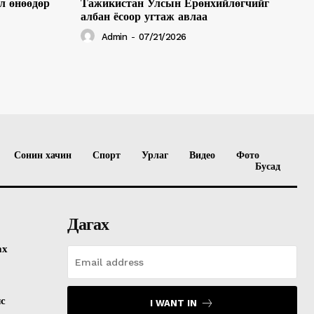
л өнөөдөр
Тажикистан Улсын Ерөнхийлөгчийг
албан ёсоор угтаж авлаа
Admin
-
07/21/2026
Сонин хачин
Спорт
Урлаг
Видео
Фото
Бусад
Дагах
ах
лс
I WANT IN