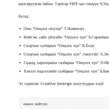
шалгаруулсан байна. Тэрбээр УИХ-ын гишүүн Ч.Унд
Бусад:
Оны “Онцлох оюутан” Т.Номинзул
Нийгэм, сайн үйлсийн “Онцлох хүн” Б.Саранбаат
News 
Спортын салбарын “Онцлох хүн” К.Ёолк
Magazin
Спортын салбарын “Онцлох хүн” /эмэгтэй/ Л.Э
Гадаад, харилцааны салбарын “Онцлох хүн” П.М
Хэвлэл мэдээллийн салбарын “Онцлох хүн” Б.Бая
Эх сурвалж: Creative Selenge залуучуудын клуб
өмнөх нийтлэл