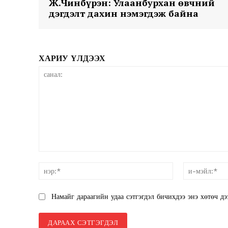
Ж.Чинбүрэн: Улаанбурхан өвчний
дэгдэлт дахин нэмэгдэж байна
SUBSCRIB
ХАРИУ ҮЛДЭЭХ
санал:
нэр:*
Намайг дараагийн удаа сэтгэгдэл бичихдээ энэ хөтөч дэ