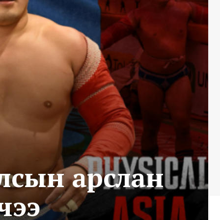
Улсын арслан
чээ