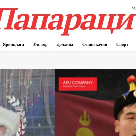
Папараци
М
Ярилцлага
Улс төр
Дэлхийд
Сонин хачин
Спорт