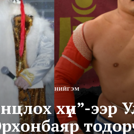
НИЙГЭМ
нцлох хүн”-ээр 
Орхонбаяр тодор