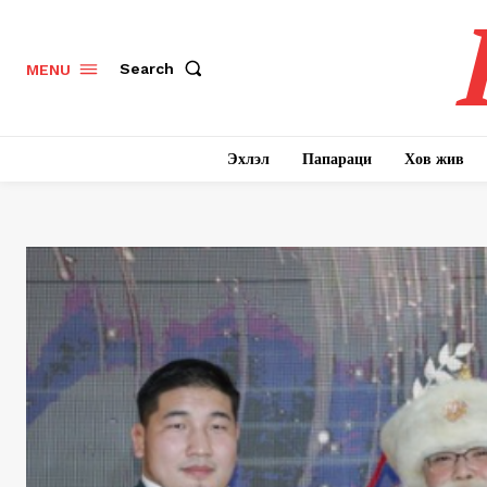
Search
MENU
Эхлэл
Папараци
Хов жив