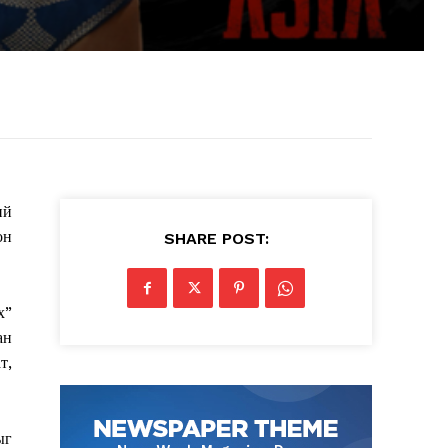
ий
он
SHARE POST:
х”
ан
т,
ыг