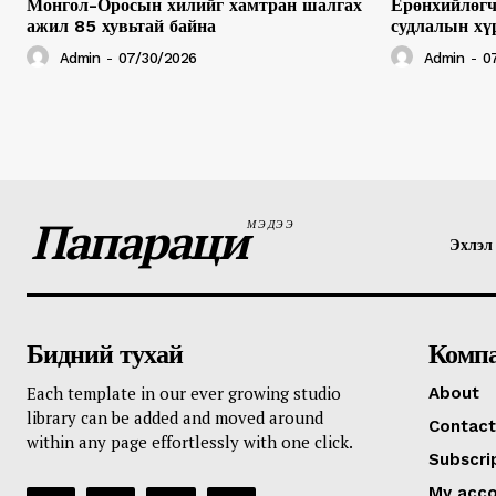
Монгол-Оросын хилийг хамтран шалгах
Ерөнхийлөгч
ажил 85 хувьтай байна
судлалын хү
Admin
-
07/30/2026
Admin
-
0
Папараци
МЭДЭЭ
Эхлэл
Бидний тухай
Комп
Each template in our ever growing studio
About
library can be added and moved around
Contact
within any page effortlessly with one click.
Subscri
My acc