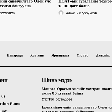
ийн санаачилгаар Олон улс
НӨАТ-ын сугалааны тохиро
рээлэн байгуулна
13:00 цагт болно
7/22/2026
Admin
-
07/22/2026
Папараци
Хов жив
Ярилцлага
Улс төр
Дэлхийд
ани
Шинэ мэдээ
Монгол-Оросын хилийг хамтран шалг
ажил 85 хувьтай байна
 us
УЛС ТӨР
07/30/2026
ption Plans
Ерөнхийлөгчийн санаачилгаар Олон у
ount
судлалын хүрээлэн байгуулна