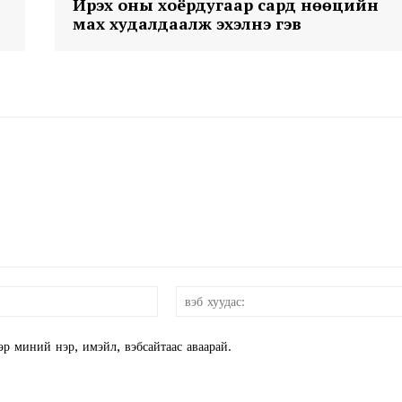
Ирэх оны хоёрдугаар сард нөөцийн
мах худалдаалж эхэлнэ гэв
E NOW
и-
мэйл:*
эр миний нэр, имэйл, вэбсайтаас аваарай.