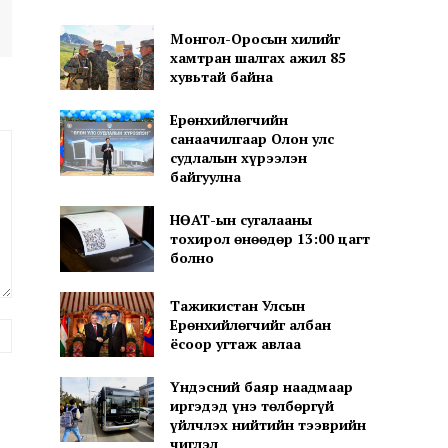
Монгол-Оросын хилийг
хамтран шалгах ажил 85
хувьтай байна
Ерөнхийлөгчийн
санаачилгаар Олон улс
судлалын хүрээлэн
байгуулна
НӨАТ-ын сугалааны
тохирол өнөөдөр 13:00 цагт
болно
Тажикистан Улсын
Ерөнхийлөгчийг албан
вэб
ёсоор угтаж авлаа
хуудас:
Үндэсний баяр наадмаар
иргэдэд үнэ төлбөргүй
үйлчлэх нийтийн тээврийн
чиглэл