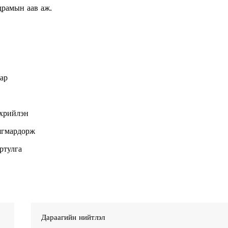
рамын аав аж.
ар
Week
e PRO
нхрийлэн
Company
ягмардорж
ртулга
About
Contact us
Subscription Plans
My account
Дараагийн нийтлэл