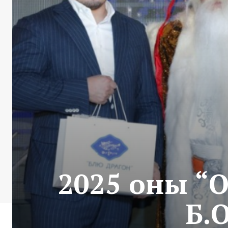
2025 оны “О
Б.