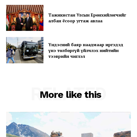
Тажикистан Улсын Ерөнхийлөгчийг
албан ёсоор угтаж авлаа
Үндэсний баяр наадмаар иргэдэд
үнэ төлбөргүй үйлчлэх нийтийн
тээврийн чиглэл
SUBSCRIBE NOW
RELATED
More like this
Company
About
Contact us