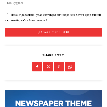
вэ
ху
Намайг дараагийн удаа сэтгэгдэл бичихдээ энэ хөтөч дээр миний
нэр, имэйл, вэбсайтаас аваарай.
SHARE POST: