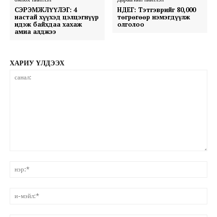
CЭРЭМЖЛҮҮЛЭГ: 4
НДЕГ: Тэтгэврийг 80,000
настай хүүхэд цэлцэгнүүр
төгрөгөөр нэмэгдүүлж
идэж байхдаа хахаж
олголоо
амиа алджээ
ХАРИУ ҮЛДЭЭХ
санал:
нэ
и-
мэ