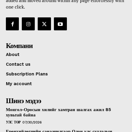
added and moved around within any page effortlessly with
one click.
Компани
About
Contact us
Subscription Plans
My account
Шинэ мэдээ
Монгол-Оросын хилийг хамтран шалгах ажил 85
хувьтай байна
УЛС ТӨР
07/30/2026
Ерөнхийлөгчийн санаачилгаар Олон улс судлалын