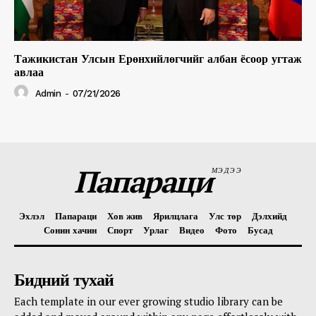
Тажикистан Улсын Ерөнхийлөгчийг албан ёсоор угтаж
авлаа
Admin
-
07/21/2026
Папараци
МЭДЭЭ
Эхлэл
Папараци
Хов жив
Ярилцлага
Улс төр
Дэлхийд
Сонин хачин
Спорт
Урлаг
Видео
Фото
Бусад
Бидний тухай
Each template in our ever growing studio library can be