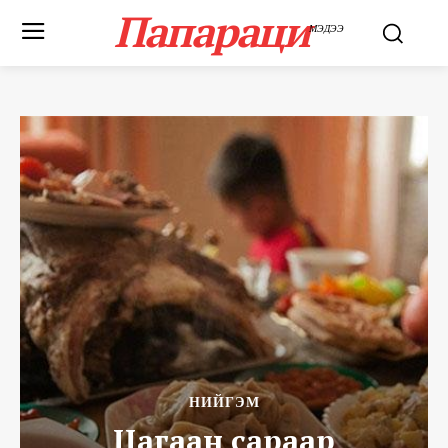
Папараци
МЭДЭЭ
НИЙГЭМ
Цагаан сараар