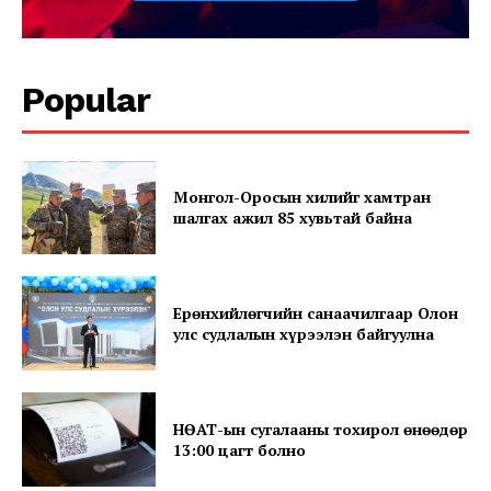
Popular
Монгол-Оросын хилийг хамтран
шалгах ажил 85 хувьтай байна
Ерөнхийлөгчийн санаачилгаар Олон
улс судлалын хүрээлэн байгуулна
НӨАТ-ын сугалааны тохирол өнөөдөр
News Week
13:00 цагт болно
Magazine PRO