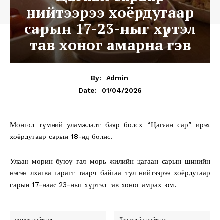
нийтээрээ хоёрдугаар
сарын 17-23-ныг хүртэл
тав хоног амарна гэв
By:
Admin
01/04/2026
Date:
Монгол түмний уламжлалт баяр болох “Цагаан сар” ирэх
хоёрдугаар сарын 18-нд болно.
Улаан морин буюу гал морь жилийн цагаан сарын шинийн
нэгэн лхагва гарагт таарч байгаа тул нийтээрээ хоёрдугаар
сарын 17-наас 23-ныг хүртэл тав хоног амрах юм.
өмнөх нийтлэл
Дараагийн нийтлэл