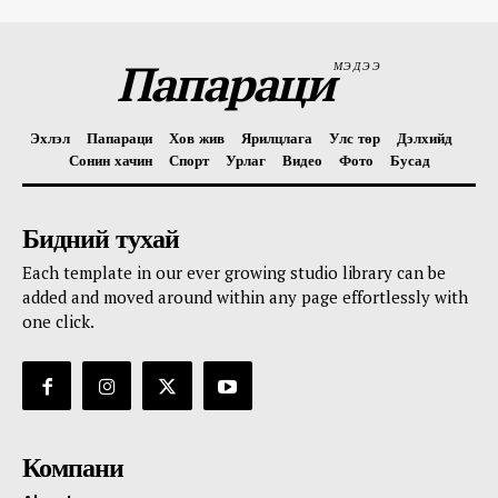
Папараци
МЭДЭЭ
Эхлэл
Папараци
Хов жив
Ярилцлага
Улс төр
Дэлхийд
Сонин хачин
Спорт
Урлаг
Видео
Фото
Бусад
Бидний тухай
Each template in our ever growing studio library can be
added and moved around within any page effortlessly with
one click.
Компани