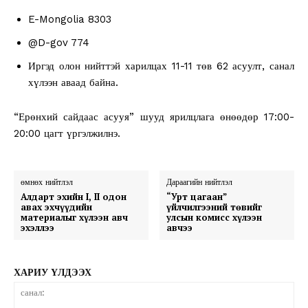
E-Mongolia 8303
@D-gov 774
Иргэд олон нийттэй харилцах 11-11 төв 62 асуулт, санал
хүлээн аваад байна.
“Ерөнхий сайдаас асууя” шууд ярилцлага өнөөдөр 17:00-
20:00 цагт үргэлжилнэ.
өмнөх нийтлэл
Дараагийн нийтлэл
Алдарт эхийн I, II одон
“Урт цагаан”
авах эхчүүдийн
үйлчилгээний төвийг
материалыг хүлээн авч
улсын комисс хүлээн
эхэллээ
авчээ
ХАРИУ ҮЛДЭЭХ