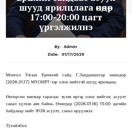
шууд ярилцлага өнөөдөр
17:00-20:00 цагт
үргэлжилнэ
By:
Admin
01/17/2026
Date:
Монгол Улсын Ерөнхий сайд Г.Занданшатар өнөөдөр
(2026.01.17) МҮОНРТ-ээр олон нийттэй шууд ярилцана.
Өнгөрсөн мягмар гарагаас эхлэн иргэд олон нийтээс асуулт
санал хүлээн авч байна. Өчигдөр (2026.01.16) 15:00 цагийн
байдлаар нийт 9139 асуулт, санал ирүүлжээ.
Тухайлбал: