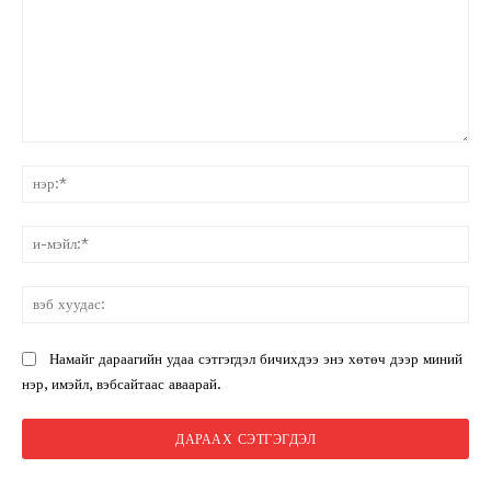
санал:
нэ
и-
мэ
вэ
ху
Намайг дараагийн удаа сэтгэгдэл бичихдээ энэ хөтөч дээр миний
нэр, имэйл, вэбсайтаас аваарай.