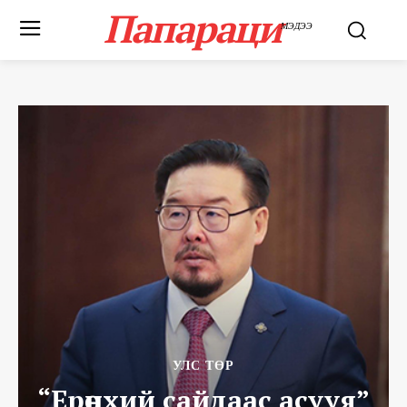
Папараци
МЭДЭЭ
УЛС ТӨР
“Ерөнхий сайдаас асууя”