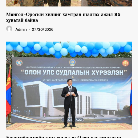
Монгол-Оросын хилийг хамтран шалгах ажил 85
хувьтай байна
Admin
-
07/30/2026
Ерөнхийлөгчийн санаачилгаар Олон улс судлалын