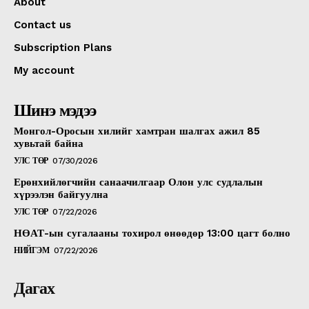
About
Contact us
Subscription Plans
My account
Шинэ мэдээ
Монгол-Оросын хилийг хамтран шалгах ажил 85
хувьтай байна
УЛС ТӨР
07/30/2026
Ерөнхийлөгчийн санаачилгаар Олон улс судлалын
хүрээлэн байгуулна
УЛС ТӨР
07/22/2026
НӨАТ-ын сугалааны тохирол өнөөдөр 13:00 цагт болно
НИЙГЭМ
07/22/2026
Дагах