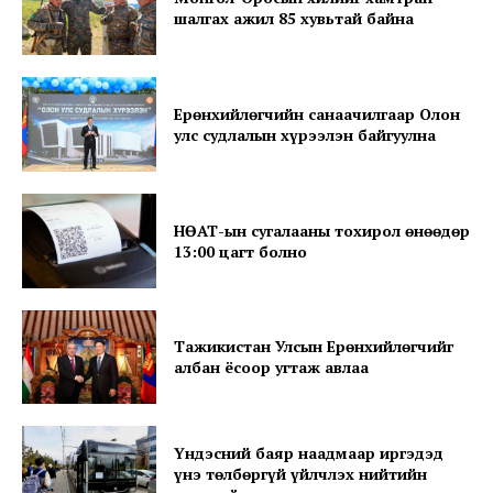
шалгах ажил 85 хувьтай байна
News Week
Ерөнхийлөгчийн санаачилгаар Олон
Magazine PRO
улс судлалын хүрээлэн байгуулна
НӨАТ-ын сугалааны тохирол өнөөдөр
13:00 цагт болно
Тажикистан Улсын Ерөнхийлөгчийг
албан ёсоор угтаж авлаа
SUBSCRIBE NOW
Үндэсний баяр наадмаар иргэдэд
үнэ төлбөргүй үйлчлэх нийтийн