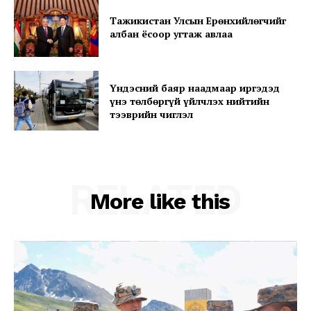
SUBSCRIBE NOW
Тажикистан Улсын Ерөнхийлөгчийг
албан ёсоор угтаж авлаа
Company
Үндэсний баяр наадмаар иргэдэд
үнэ төлбөргүй үйлчлэх нийтийн
тээврийн чиглэл
About
Contact us
Subscription Plans
My account
RELATED
More like this