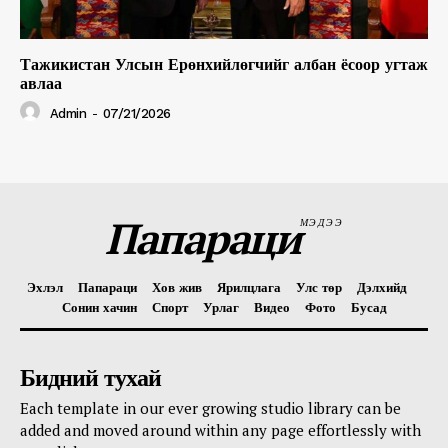
Тажикистан Улсын Ерөнхийлөгчийг албан ёсоор угтаж
авлаа
Admin
-
07/21/2026
Папараци
МЭДЭЭ
Эхлэл
Папараци
Хов жив
Ярилцлага
Улс төр
Дэлхийд
Сонин хачин
Спорт
Урлаг
Видео
Фото
Бусад
Бидний тухай
Each template in our ever growing studio library can be
added and moved around within any page effortlessly with