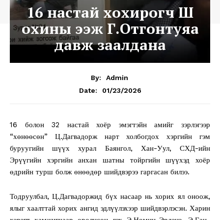
16 настай хохирогч Ш
охины ээж Г.Отгонтуяа
давж заалдана
By:
Admin
01/23/2026
Date:
16 болон 32 настай хоёр эмэгтэйн амийг зэрлэгээр
“хөнөөсөн” Ц.Дагвадорж нарт холбогдох хэргийн гэм
буруугийн шүүх хурал Баянгол, Хан-Уул, СХД-ийн
Эрүүгийн хэргийн анхан шатны тойргийн шүүхэд хоёр
өдрийн турш болж өнөөдөр шийдвэрээ гаргасан билээ.
Тодруулбал, Ц.Дагвадоржид бүх насаар нь хорих ял оноож,
ялыг хаалттай хорих ангид эдлүүлэхээр шийдвэрлэсэн. Харин
хэрэгт хамжигчаар оролцсон гэх Э.Номин-Эрдэнэ, Э.Ган-