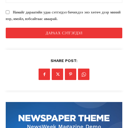
ху
Намайг дараагийн удаа сэтгэгдэл бичихдээ энэ хөтөч дээр миний
нэр, имэйл, вэбсайтаас аваарай.
SHARE POST: