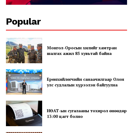
Popular
Монгол-Оросын хилийг хамтран
News Week
шалгах ажил 85 хувьтай байна
Magazine PRO
Ерөнхийлөгчийн санаачилгаар Олон
улс судлалын хүрээлэн байгуулна
НӨАТ-ын сугалааны тохирол өнөөдөр
13:00 цагт болно