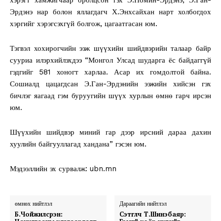
Эрдэнэ нар болон яллагдагч Х.Энхсайхан нарт холбогдох
хэргийг хэрэгсэхгүй болгож, цагаатгасан юм.
Тэгвэл хохирогчийн ээж шүүхийн шийдвэрийн талаар байр
сууриа илэрхийлэхдээ “Монгол Улсад шударга ёс байдаггүй
гэдгийг 581 хоногт харлаа. Асар их гомдолтой байна.
Сошиалд цацагдсан Э.Ган-Эрдэнийн ээжийн хийсэн гэх
бичлэг яагаад гэм буруугийн шүүх хурлын өмнө гарч ирсэн
юм.
Шүүхийн шийдвэр миний гар дээр ирсний дараа дахин
хуулийн байгууллагад хандана” гэсэн юм.
Мэдээллийн эх сурвалж: ubn.mn
өмнөх нийтлэл
Дараагийн нийтлэл
Б.Чойжилсүрэн:
Сэтгүүлч Т.Шинэбаяр: