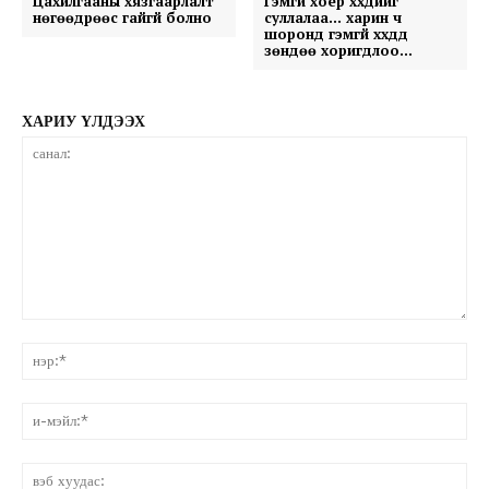
Цахилгааны хязгаарлалт
Гэмгүй хоёр хүүхдийг
нөгөөдрөөс гайгүй болно
суллалаа… харин ч
шоронд гэмгүй хүүхдүүд
зөндөө хоригдлоо…
ХАРИУ ҮЛДЭЭХ
санал:
нэ
и-
мэ
вэ