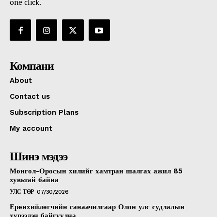
one click.
Компани
About
Contact us
Subscription Plans
My account
Шинэ мэдээ
Монгол-Оросын хилийг хамтран шалгах ажил 85
хувьтай байна
УЛС ТӨР
07/30/2026
Ерөнхийлөгчийн санаачилгаар Олон улс судлалын
хүрээлэн байгуулна