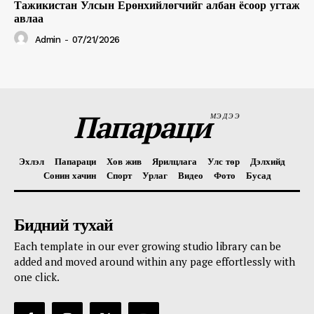
Тажикистан Улсын Ерөнхийлөгчийг албан ёсоор угтаж
авлаа
Admin
-
07/21/2026
Папараци
МЭДЭЭ
Эхлэл
Папараци
Хов жив
Ярилцлага
Улс төр
Дэлхийд
Сонин хачин
Спорт
Урлаг
Видео
Фото
Бусад
Бидний тухай
Each template in our ever growing studio library can be
added and moved around within any page effortlessly with
one click.