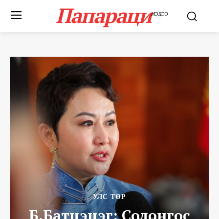
Папараци
МЭДЭЭ
УЛС ТӨР
Б.Батцэцэг: Солонгос