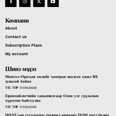
Компани
About
Contact us
Subscription Plans
My account
Шинэ мэдээ
Монгол-Оросын хилийг хамтран шалгах ажил 85
хувьтай байна
УЛС ТӨР
07/30/2026
Ерөнхийлөгчийн санаачилгаар Олон улс судлалын
хүрээлэн байгуулна
УЛС ТӨР
07/22/2026
НӨАТ-ын сугалааны тохирол өнөөдөр 13:00 цагт болно