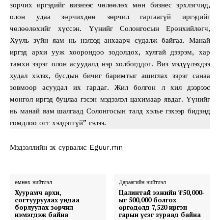
зорчих иргэдийг визнээс чөлөөлөх мөн бизнес эрхлэгчид,
олон удаа зөрчихдөө зөрчил гаргаагүй иргэдийг
чөлөөлөхийг хүссэн. Үүнийг Солонгосын Ерөнхийлөгч,
Хууль зүйн яам нь нэлээд анхаарч судалж байгаа. Манай
иргэд архи ууж хоорондоо зодолдох, хулгай дээрэм, хар
тамхи зэрэг олон асуудалд нэр холбогддог. Виз мэдүүлэхдээ
худал хэлэх, бусдын бичиг баримтыг ашиглах зэрэг санаа
зовмоор асуудал их гардаг. Жил болгон л хил дээрээс
монгол иргэд буцлаа гэсэн мэдээлэл цахимаар явдаг. Үүнийг
нь манай яам шалгаад Солонгосын талд хэлье гэхээр бидэнд
гомдлоо огт хэлдэггүй” гэлээ.
Мэдээллийн эх сурвалж: Eguur.mn
өмнөх нийтлэл
Дараагийн нийтлэл
Хуурамч архи,
Цалинтай ээжийн ₮50,000-
согтууруулах ундаа
ыг 500,000 болгох
борлуулах зөрчил
өргөдөлд 7,520 иргэн
нэмэгдэж байна
гарын үсэг зураад байна