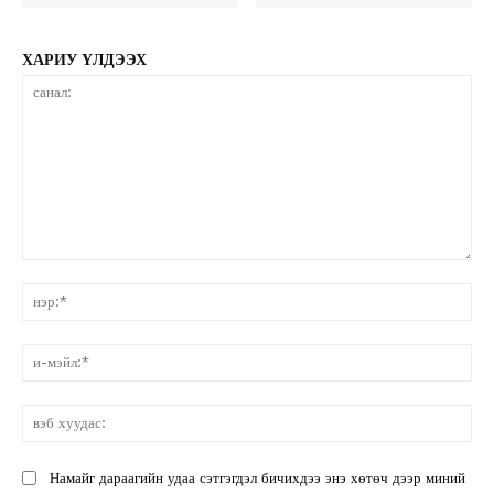
ХАРИУ ҮЛДЭЭХ
санал:
нэ
и-
мэ
вэ
ху
Намайг дараагийн удаа сэтгэгдэл бичихдээ энэ хөтөч дээр миний