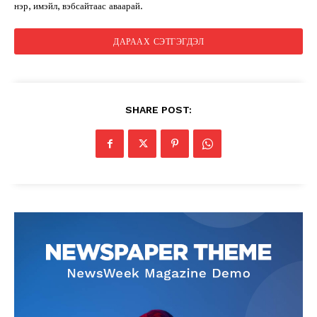
нэр, имэйл, вэбсайтаас аваарай.
SHARE POST: