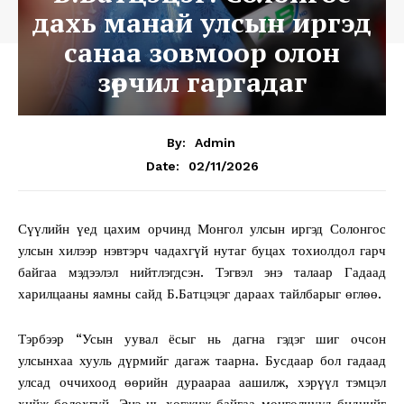
дахь манай улсын иргэд
санаа зовмоор олон
зөрчил гаргадаг
By:
Admin
02/11/2026
Date:
Сүүлийн үед цахим орчинд Монгол улсын иргэд Солонгос
улсын хилээр нэвтэрч чадахгүй нутаг буцах тохиолдол гарч
байгаа мэдээлэл нийтлэгдсэн. Тэгвэл энэ талаар Гадаад
харилцааны яамны сайд Б.Батцэцэг дараах тайлбарыг өглөө.
Тэрбээр “Усын уувал ёсыг нь дагна гэдэг шиг очсон
улсынхаа хууль дүрмийг дагаж таарна. Бусдаар бол гадаад
улсад оччихоод өөрийн дураараа аашилж, хэрүүл тэмцэл
хийж болохгүй. Энэ нь хөгжиж байгаа монголчууд биднийг