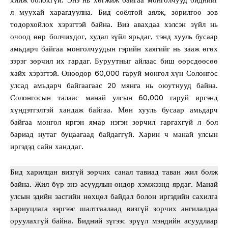
л муухай харагдуулна. Бид соёлтой аялж, зорилгоо зөв
тодорхойлох хэрэгтэй байна. Виз авахдаа хэлсэн зүйл нь
очоод өөр болчихдог, худал зүйл ярьдаг, тэнд хууль бусаар
амьдарч байгаа монголчуудын гэрийн хаягийг нь зааж өгөх
зэрэг зөрчил их гардаг. Буруутныг айлаас биш өөрсдөөсөө
хайх хэрэгтэй. Өнөөдөр 60,000 гаруй монгол хүн Солонгос
улсад амьдарч байгаагаас 20 мянга нь оюутнууд байна.
Солонгосын талаас манай улсын 60,000 гаруй иргэнд
хүндэтгэлтэй хандаж байгаа. Мөн хууль бусаар амьдарч
байгаа монгол иргэн ямар нэгэн зөрчил гаргахгүй л бол
бариад нутаг буцаагаад байдаггүй. Харин ч манай улсын
иргэдэд сайн ханддаг.
Бид харилцан визгүй зөрчих санал тавиад таван жил болж
байна. Жил бүр энэ асуудлын өндөр хэмжээнд ярдаг. Манай
улсын эдийн засгийн нөхцөл байдал болон иргэдийн сахилга
хариуцлага зэргээс шалтгаалаад визгүй зорчих ангилалдаа
оруулахгүй байна. Бидний зүгээс эрүүл мэндийн асуудлаар