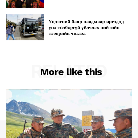
My account
Үндэсний баяр наадмаар иргэдэд
үнэ төлбөргүй үйлчлэх нийтийн
тээврийн чиглэл
RELATED
More like this