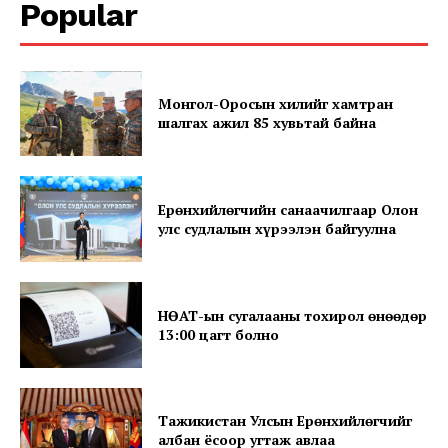
Popular
Монгол-Оросын хилийг хамтран
шалгах ажил 85 хувьтай байна
Ерөнхийлөгчийн санаачилгаар Олон
SUBSCRIBE NOW
улс судлалын хүрээлэн байгуулна
Company
НӨАТ-ын сугалааны тохирол өнөөдөр
13:00 цагт болно
About
Contact us
Тажикистан Улсын Ерөнхийлөгчийг
Subscription Plans
албан ёсоор угтаж авлаа