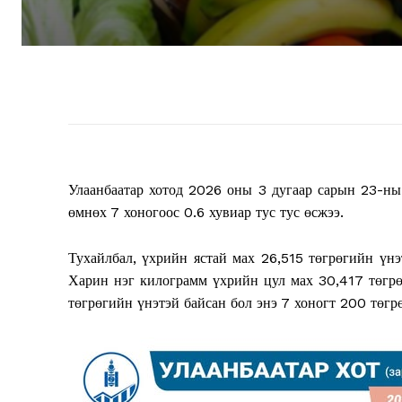
Улаанбаатар хотод 2026 оны 3 дугаар сарын 23-ны 
өмнөх 7 хоногоос 0.6 хувиар тус тус өсжээ.
Тухайлбал, үхрийн ястай мах 26,515 төгрөгийн үнэ
Харин нэг килограмм үхрийн цул мах 30,417 төгрө
төгрөгийн үнэтэй байсан бол энэ 7 хоногт 200 төгр