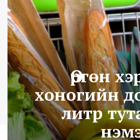
Өргөн х
хоногийн до
литр тут
нэмэ