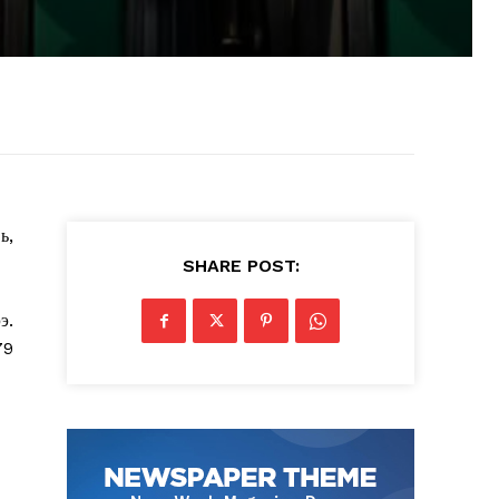
ь,
SHARE POST:
э.
79