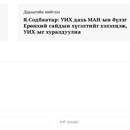
Дараагийн нийтлэл
Я.Содбаатар: УИХ дахь МАН-ын бүлэг
Ерөнхий сайдын хүсэлтийг хэлэлцэж,
УИХ-ыг хуралдуулна
и-
мэйл:*