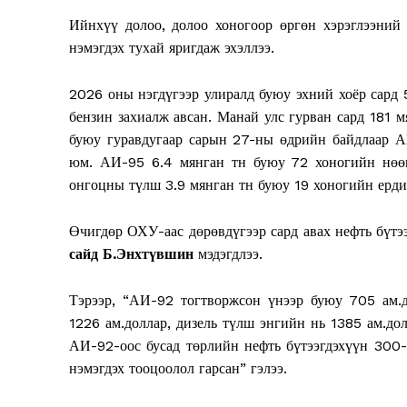
Magazin
Ийнхүү долоо, долоо хоногоор өргөн хэрэглээний 
нэмэгдэх тухай яригдаж эхэллээ.
2026 оны нэгдүгээр улиралд буюу эхний хоёр сард 5
бензин захиалж авсан. Манай улс гурван сард 181 м
буюу гуравдугаар сарын 27-ны өдрийн байдлаар А
юм. АИ-95 6.4 мянган тн буюу 72 хоногийн нөөц
онгоцны түлш 3.9 мянган тн буюу 19 хоногийн ерди
Өчигдөр ОХУ-аас дөрөвдүгээр сард авах нефть бүтэ
сайд Б.Энхтүвшин
мэдэгдлээ.
SUBSCRIB
Тэрээр, “АИ-92 тогтворжсон үнээр буюу 705 ам.д
1226 ам.доллар, дизель түлш энгийн нь 1385 ам.дол
АИ-92-оос бусад төрлийн нефть бүтээгдэхүүн 300
нэмэгдэх тооцоолол гарсан” гэлээ.