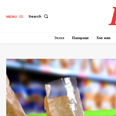
Search
MENU
Эхлэл
Папараци
Хов жив