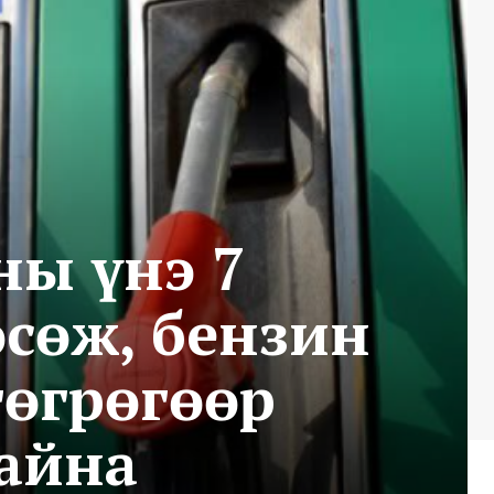
ны үнэ 7
өсөж, бензин
төгрөгөөр
байна