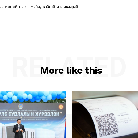
эр миний нэр, имэйл, вэбсайтаас аваарай.
RELATED
More like this