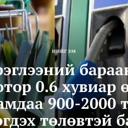
НИЙГЭМ
эрэглээний бараа
тор 0.6 хувиар 
амдаа 900-2000 
гдэх төлөвтэй 