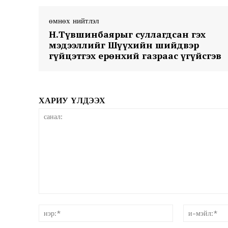
өмнөх нийтлэл
Н.Түвшинбаярыг суллагдсан гэх
мэдээллийг Шүүхийн шийдвэр
гүйцэтгэх ерөнхий газраас үгүйсгэв
ХАРИУ ҮЛДЭЭХ
санал:
нэр:*