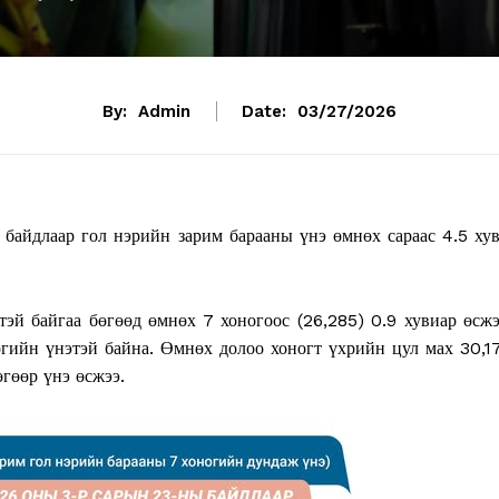
By:
Admin
Date:
03/27/2026
байдлаар гол нэрийн зарим барааны үнэ өмнөх сараас 4.5 хув
тэй байгаа бөгөөд өмнөх 7 хоногоос (26,285) 0.9 хувиар өсжэ
гийн үнэтэй байна. Өмнөх долоо хоногт үхрийн цул мах 30,1
өгөөр үнэ өсжээ.