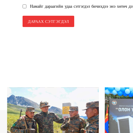
Намайг дараагийн удаа сэтгэгдэл бичихдээ энэ хөтөч дэ