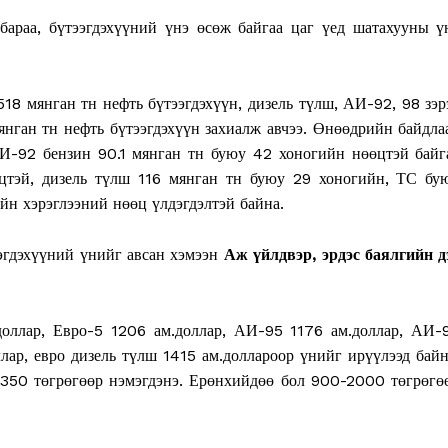
e PRO
бараа, бүтээгдэхүүний үнэ өсөж байгаа цаг үед шатахууны ү
Company
18 мянган тн нефть бүтээгдэхүүн, дизель түлш, АИ-92, 98 зэр
About
янган тн нефть бүтээгдэхүүн захиалж авчээ. Өнөөдрийн байдла
Contact us
И-92 бензин 90.1 мянган тн буюу 42 хоногийн нөөцтэй байг
тэй, дизель түлш 116 мянган тн буюу 29 хоногийн, ТС бу
Subscription Plans
йн хэрэглээний нөөц үлдэгдэлтэй байна.
My account
эгдэхүүний үнийг авсан хэмээн
Аж үйлдвэр, эрдэс баялгийн д
E NOW
оллар, Евро-5 1206 ам.доллар, АИ-95 1176 ам.доллар, АИ-
лар, евро дизель түлш 1415 ам.доллароор үнийг ирүүлээд байн
-350 төгрөгөөр нэмэгдэнэ. Ерөнхийдөө бол 900-2000 төгрөгө