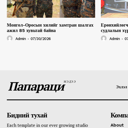
Монгол-Оросын хилийг хамтран шалгах
Ерөнхийлөгч
ажил 85 хувьтай байна
судлалын хү
Admin
-
07/30/2026
Admin
-
0
Папараци
МЭДЭЭ
Эхлэл
Бидний тухай
Комп
Each template in our ever growing studio
About