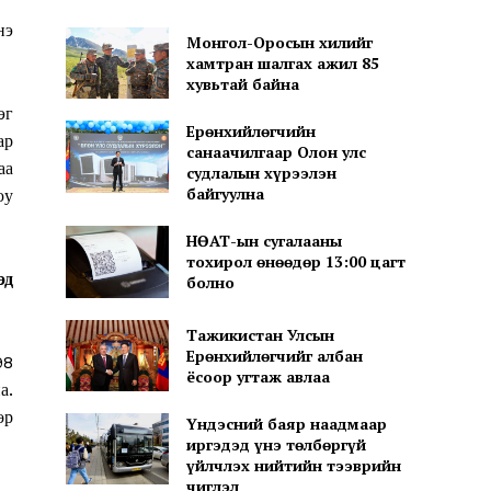
нэ
Монгол-Оросын хилийг
хамтран шалгах ажил 85
хувьтай байна
эг
Ерөнхийлөгчийн
ар
санаачилгаар Олон улс
аа
судлалын хүрээлэн
байгуулна
юу
НӨАТ-ын сугалааны
тохирол өнөөдөр 13:00 цагт
эд
болно
Тажикистан Улсын
Ерөнхийлөгчийг албан
98
ёсоор угтаж авлаа
а.
өр
Үндэсний баяр наадмаар
иргэдэд үнэ төлбөргүй
үйлчлэх нийтийн тээврийн
чиглэл