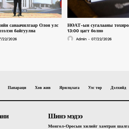
ийн санаачилгаар Олон улс
НӨАТ-ын сугалааны тохиро
рээлэн байгуулна
13:00 цагт болно
7/22/2026
Admin
-
07/22/2026
Папараци
Хов жив
Ярилцлага
Улс төр
Дэлхийд
ани
Шинэ мэдээ
Монгол-Оросын хилийг хамтран шалг