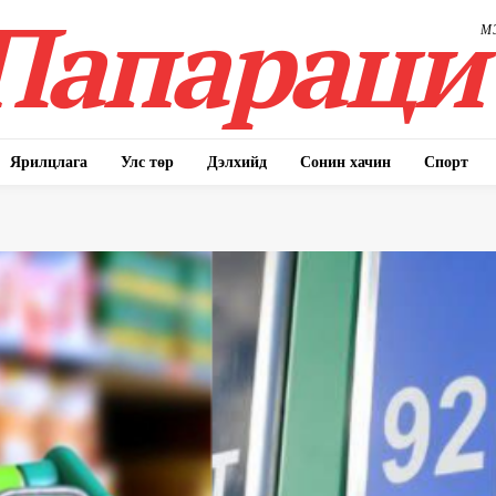
Папараци
М
Ярилцлага
Улс төр
Дэлхийд
Сонин хачин
Спорт