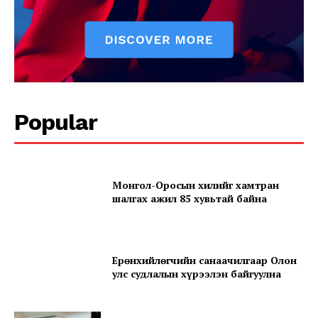
Popular
Монгол-Оросын хилийг хамтран
шалгах ажил 85 хувьтай байна
Ерөнхийлөгчийн санаачилгаар Олон
улс судлалын хүрээлэн байгуулна
News Week