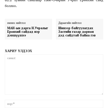
боллоо.
өмнөх нийтлэл
Дараагийн нийтлэл
МАН-ын дарга Н.Учралыг
Шинээр байгуулагдах
Ерөнхий сайдад нэр
Засгийн газар дөрвөн
дэвшүүллээ
дэд сайдтай байна гэв
ХАРИУ ҮЛДЭЭХ
санал:
нэ