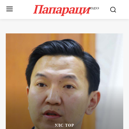
Папараци
МЭДЭЭ
УЛС ТӨР