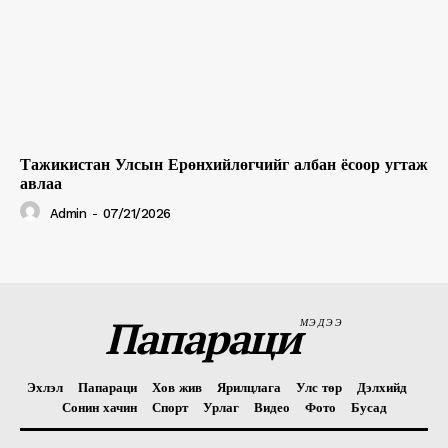
Тажикистан Улсын Ерөнхийлөгчийг албан ёсоор угтаж
авлаа
Admin
-
07/21/2026
Папараци
МЭДЭЭ
Эхлэл
Папараци
Хов жив
Ярилцлага
Улс төр
Дэлхийд
Сонин хачин
Спорт
Урлаг
Видео
Фото
Бусад