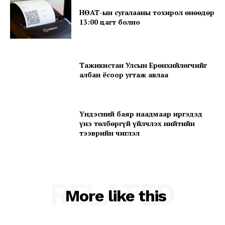
Magazine PRO
НӨАТ-ын сугалааны тохирол өнөөдөр
13:00 цагт болно
Тажикистан Улсын Ерөнхийлөгчийг
албан ёсоор угтаж авлаа
Үндэсний баяр наадмаар иргэдэд
үнэ төлбөргүй үйлчлэх нийтийн
тээврийн чиглэл
SUBSCRIBE NOW
RELATED
More like this
Company
About