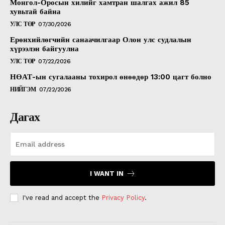
Монгол-Оросын хилийг хамтран шалгах ажил 85
хувьтай байна
УЛС ТӨР
07/30/2026
Ерөнхийлөгчийн санаачилгаар Олон улс судлалын
хүрээлэн байгуулна
УЛС ТӨР
07/22/2026
НӨАТ-ын сугалааны тохирол өнөөдөр 13:00 цагт болно
НИЙГЭМ
07/22/2026
Дагах
I WANT IN
I've read and accept the
Privacy Policy
.