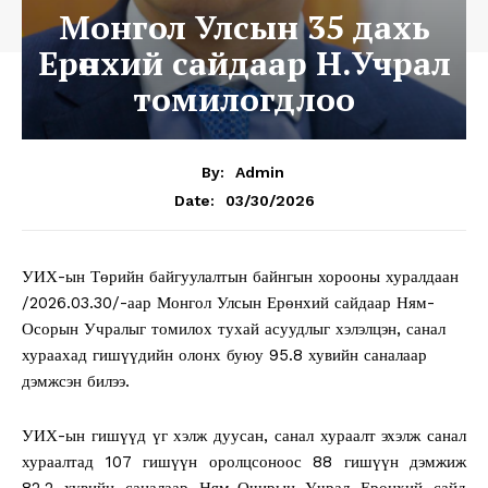
Монгол Улсын 35 дахь
Ерөнхий сайдаар Н.Учрал
томилогдлоо
By:
Admin
03/30/2026
Date:
УИХ-ын Төрийн байгуулалтын байнгын хорооны хуралдаан
/2026.03.30/-аар Монгол Улсын Ерөнхий сайдаар Ням-
Осорын Учралыг томилох тухай асуудлыг хэлэлцэн, санал
хураахад гишүүдийн олонх буюу 95.8 хувийн саналаар
дэмжсэн билээ.
УИХ-ын гишүүд үг хэлж дуусан, санал хураалт эхэлж санал
хураалтад 107 гишүүн оролцсоноос 88 гишүүн дэмжиж
82.2 хувийн саналаар Ням-Очирын Учрал Ерөнхий сайд