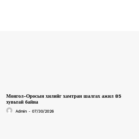
Contact us
Subscription Plans
My account
Монгол-Оросын хилийг хамтран шалгах ажил 85
хувьтай байна
Admin
-
07/30/2026