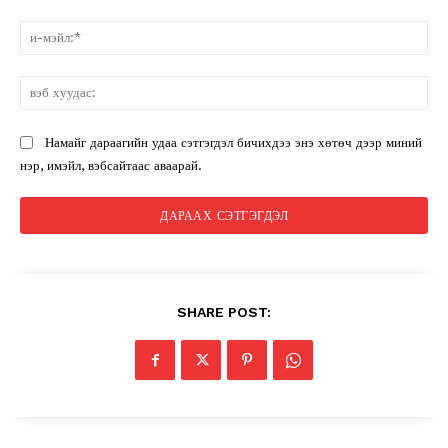
и-
мэ
вэ
ху
Намайг дараагийн удаа сэтгэгдэл бичихдээ энэ хөтөч дээр миний
нэр, имэйл, вэбсайтаас аваарай.
SHARE POST: