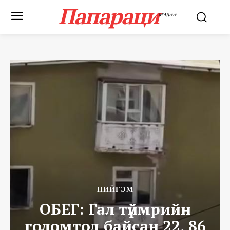
Папараци
МЭДЭЭ
НИЙГЭМ
ОБЕГ: Гал түймрийн
голомтод байсан 22, 86