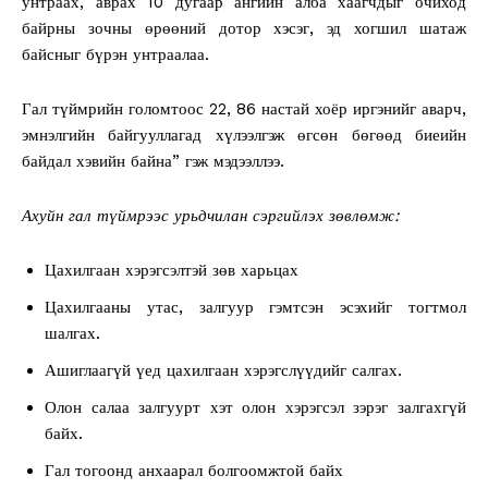
унтраах, аврах 10 дугаар ангийн алба хаагчдыг очиход
байрны зочны өрөөний дотор хэсэг, эд хогшил шатаж
байсныг бүрэн унтраалаа.
Гал түймрийн голомтоос 22, 86 настай хоёр иргэнийг аварч,
эмнэлгийн байгууллагад хүлээлгэж өгсөн бөгөөд биеийн
байдал хэвийн байна” гэж мэдээллээ.
Ахуйн гал түймрээс урьдчилан сэргийлэх зөвлөмж:
Цахилгаан хэрэгсэлтэй зөв харьцах
Цахилгааны утас, залгуур гэмтсэн эсэхийг тогтмол
шалгах.
Ашиглаагүй үед цахилгаан хэрэгслүүдийг салгах.
Олон салаа залгуурт хэт олон хэрэгсэл зэрэг залгахгүй
байх.
Гал тогоонд анхаарал болгоомжтой байх