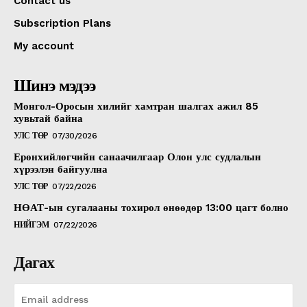
Contact us
Subscription Plans
My account
Шинэ мэдээ
Монгол-Оросын хилийг хамтран шалгах ажил 85
хувьтай байна
УЛС ТӨР
07/30/2026
Ерөнхийлөгчийн санаачилгаар Олон улс судлалын
хүрээлэн байгуулна
УЛС ТӨР
07/22/2026
НӨАТ-ын сугалааны тохирол өнөөдөр 13:00 цагт болно
НИЙГЭМ
07/22/2026
Дагах