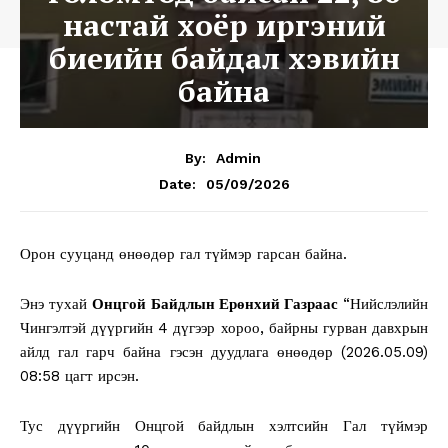
настай хоёр иргэний
биеийн байдал хэвийн
байна
By:
Admin
05/09/2026
Date:
Орон сууцанд өнөөдөр гал түймэр гарсан байна.
Энэ тухай
Онцгой Байдлын Ерөнхий Газраас
“Нийслэлийн
Чингэлтэй дүүргийн 4 дүгээр хороо, байрны гурван давхрын
айлд гал гарч байна гэсэн дуудлага өнөөдөр (2026.05.09)
08:58 цагт ирсэн.
Тус дүүргийн Онцгой байдлын хэлтсийн Гал түймэр