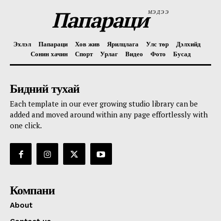
Папараци
МЭДЭЭ
Эхлэл
Папараци
Хов жив
Ярилцлага
Улс төр
Дэлхийд
Сонин хачин
Спорт
Урлаг
Видео
Фото
Бусад
Бидний тухай
Each template in our ever growing studio library can be
added and moved around within any page effortlessly with
one click.
Компани
About