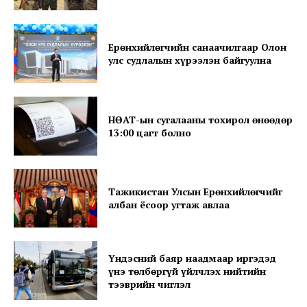
Ерөнхийлөгчийн санаачилгаар Олон
улс судлалын хүрээлэн байгуулна
SUBSCRIBE NOW
НӨАТ-ын сугалааны тохирол өнөөдөр
13:00 цагт болно
Company
Тажикистан Улсын Ерөнхийлөгчийг
About
албан ёсоор угтаж авлаа
Contact us
Subscription Plans
Үндэсний баяр наадмаар иргэдэд
My account
үнэ төлбөргүй үйлчлэх нийтийн
тээврийн чиглэл