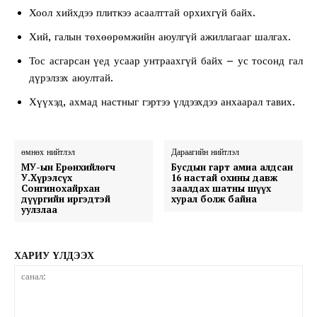
Хоол хийхдээ плиткээ асаалттай орхихгүй байх.
Хий, галын төхөөрөмжийн аюулгүй ажиллагааг шалгах.
Тос асгарсан үед усаар унтраахгүй байх – ус тосонд гал
дүрэлзэх аюултай.
Хүүхэд, ахмад настныг гэртээ үлдээхдээ анхаарал тавих.
өмнөх нийтлэл
Дараагийн нийтлэл
МУ-ын Ерөнхийлөгч
Бусдын гарт амиа алдсан
У.Хүрэлсүх
16 настай охины давж
Сонгинохайрхан
заалдах шатны шүүх
дүүргийн иргэдтэй
хурал болж байна
уулзлаа
ХАРИУ ҮЛДЭЭХ