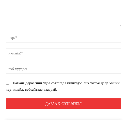
санал:
нэ
и-
мэ
вэ
ху
Намайг дараагийн удаа сэтгэгдэл бичихдээ энэ хөтөч дээр миний
нэр, имэйл, вэбсайтаас аваарай.