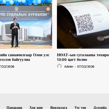
ийн санаачилгаар Олон улс
НӨАТ-ын сугалааны тохиро
рээлэн байгуулна
13:00 цагт болно
7/22/2026
Admin
-
07/22/2026
Папараци
Хов жив
Ярилцлага
Улс төр
Дэлхийд