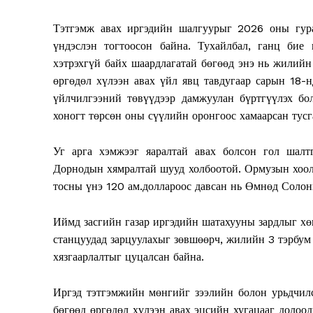
Тэтгэмж авах иргэдийн шалгуурыг 2026 оны гур
үндэслэн тогтоосон байна. Тухайлбал, ганц бие
хэтрэхгүй байх шаардлагатай бөгөөд энэ нь жилийн
өргөдөл хүлээн авах үйл явц тавдугаар сарын 18-н
үйлчилгээний төвүүдээр дамжуулан бүртгүүлэх бо
хоногт төрсөн оны сүүлийн оронгоос хамаарсан тусг
Уг арга хэмжээг яаралтай авах болсон гол шал
Дорнодын хямралтай шууд холбоотой. Ормузын хоолой
тосны үнэ 120 ам.доллароос давсан нь Өмнөд Солон
News 
Magazin
Иймд засгийн газар иргэдийн шатахууны зардлыг хө
станцуудад зарцуулахыг зөвшөөрч, жилийн 3 тэрбум 
хязгаарлалтыг цуцалсан байна.
Иргэд тэтгэмжийн мөнгийг зээлийн болон урьдчилс
бөгөөд өргөдөл хүлээн авах эцсийн хугацааг долоо