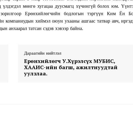
д үлдэгдэл мөнгө хугацаа дуусмагц хүчингүй болох юм. Үүнт
Subscription Plans
х зорилгоор Ерөнхийлөгчийн бодлогын тэргүүн Ким Ён Б
My account
н компаниудын хиймэл оюун ухааны ашгаас татвар авч, иргэд
ын анхаарал татсан сэдэв хэвээр байна.
E NOW
Дараагийн нийтлэл
Ерөнхийлөгч У.Хүрэлсүх МУБИС,
ХААИС-ийн багш, ажилтнуудтай
уулзлаа.