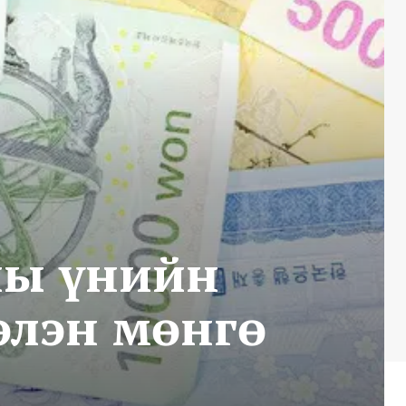
ны үнийн
элэн мөнгө