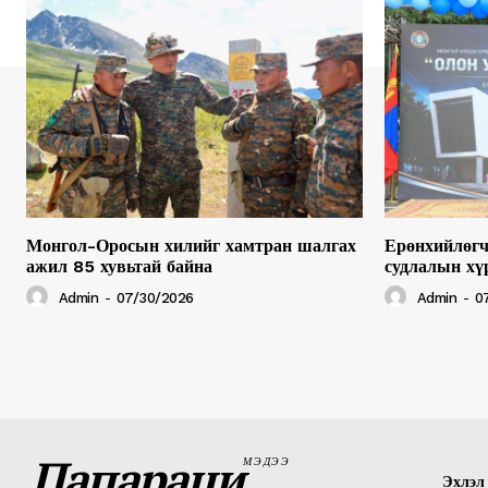
Монгол-Оросын хилийг хамтран шалгах
Ерөнхийлөгч
ажил 85 хувьтай байна
судлалын хү
Admin
-
07/30/2026
Admin
-
0
Папараци
МЭДЭЭ
Эхлэл