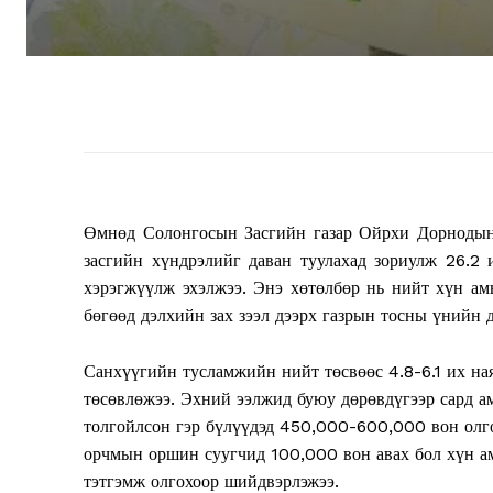
Өмнөд Солонгосын Засгийн газар Ойрхи Дорнодын 
засгийн хүндрэлийг даван туулахад зориулж 26.2
хэрэгжүүлж эхэлжээ. Энэ хөтөлбөр нь нийт хүн ам
бөгөөд дэлхийн зах зээл дээрх газрын тосны үнийн 
Санхүүгийн тусламжийн нийт төсвөөс 4.8-6.1 их на
төсөвлөжээ. Эхний ээлжид буюу дөрөвдүгээр сард а
толгойлсон гэр бүлүүдэд 450,000-600,000 вон олг
орчмын оршин суугчид 100,000 вон авах бол хүн ам
тэтгэмж олгохоор шийдвэрлэжээ.