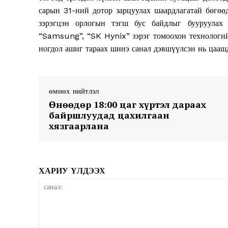
сарын 31-ний дотор зарцуулах шаардлагатай бөгөө
зэрэгцэн орлогын тэгш бус байдлыг бууруула
“Samsung”, “SK Hynix” зэрэг томоохон технологий
ногдол ашиг тараах шинэ санал дэвшүүлсэн нь цаашд
SUBSCRIB
өмнөх нийтлэл
Өнөөдөр 18:00 цаг хүртэл дараах
байршлуудад цахилгаан
хязгаарлана
ХАРИУ ҮЛДЭЭХ