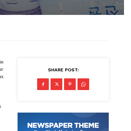
йн
ыг
SHARE POST:
ах
х