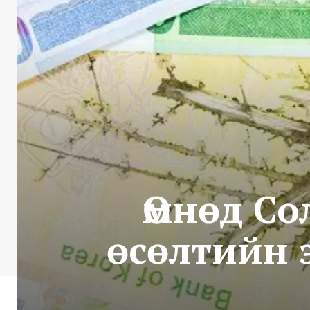
Өмнөд С
өсөлтийн 