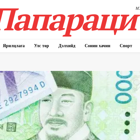
Папараци
М
Ярилцлага
Улс төр
Дэлхийд
Сонин хачин
Спорт