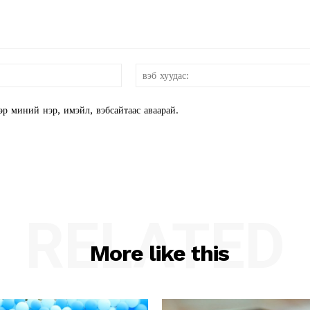
и-
мэйл:*
эр миний нэр, имэйл, вэбсайтаас аваарай.
RELATED
More like this