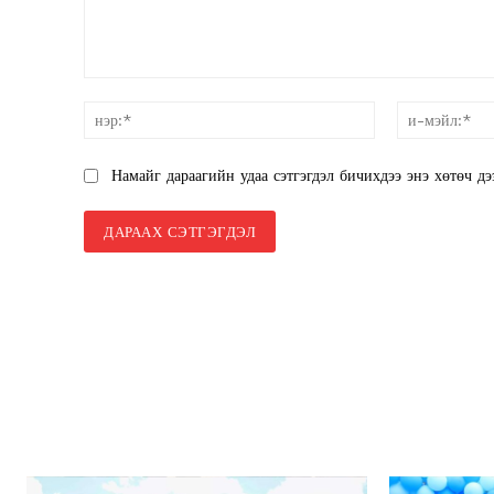
санал:
нэр:*
Намайг дараагийн удаа сэтгэгдэл бичихдээ энэ хөтөч дэ