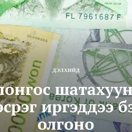
ДЭЛХИЙД
олонгос шатахуу
эсрэг иргэддээ б
олгоно