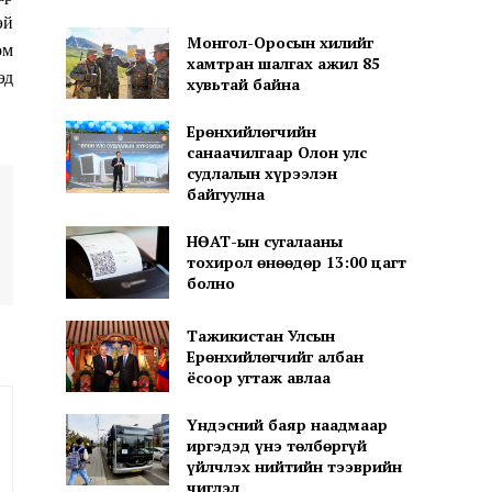
эй
Монгол-Оросын хилийг
ом
хамтран шалгах ажил 85
эд
хувьтай байна
Ерөнхийлөгчийн
санаачилгаар Олон улс
судлалын хүрээлэн
байгуулна
НӨАТ-ын сугалааны
тохирол өнөөдөр 13:00 цагт
болно
Тажикистан Улсын
Ерөнхийлөгчийг албан
ёсоор угтаж авлаа
Үндэсний баяр наадмаар
иргэдэд үнэ төлбөргүй
үйлчлэх нийтийн тээврийн
чиглэл