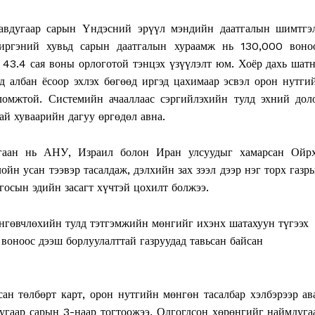
авдугаар сарын Үндэсний эрүүл мэндийн даатгалын шимтгэ
 иргэний хувьд сарын даатгалын хураамж нь 130,000 воно
 43.4 сая воны орлоготой тэнцэх үзүүлэлт юм. Хоёр дахь шат
д албан ёсоор эхлэх бөгөөд иргэд цахимаар эсвэл орон нутги
ломжтой. Системийн ачааллаас сэргийлэхийн тулд эхний дол
ай хуваарийн дагуу өргөдөл авна.
тгаан нь АНУ, Израил болон Иран улсуудыг хамарсан Ойр
н усан тээвэр тасалдаж, дэлхийн зах зээл дээр нэг торх газр
госын эдийн засагт хүчтэй цохилт болжээ.
Week
e PRO
нгөвчлөхийн тулд тэтгэмжийн мөнгийг ихэнх шатахуун түгээх
воноос дээш борлуулалттай газруудад тавьсан байсан
Company
About
ан төлбөрт карт, орон нутгийн мөнгөн тасалбар хэлбэрээр ав
дугаар сарын 3-наар тогтоожээ. Олгогдсон хөрөнгийг наймдуга
Contact us