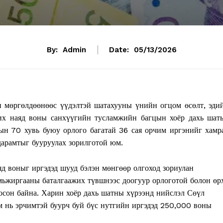
By:
Admin
Date:
05/13/2026
мөргөлдөөнөөс үүдэлтэй шатахууны үнийн огцом өсөлт, эди
 их наяд воны санхүүгийн тусламжийн багцын хоёр дахь шат
ын 70 хувь буюу орлого багатай 36 сая орчим иргэнийг хамр
дарамтыг бууруулах зорилготой юм.
яд воныг иргэдэд шууд бэлэн мөнгөөр олгоход зориулан
мьжиргааны баталгаажих түвшнээс доогуур орлоготой болон өр
осон байна. Харин хоёр дахь шатны хүрээнд нийслэл Сөүл
 нь эрчимтэй буурч буй бүс нутгийн иргэдэд 250,000 воны