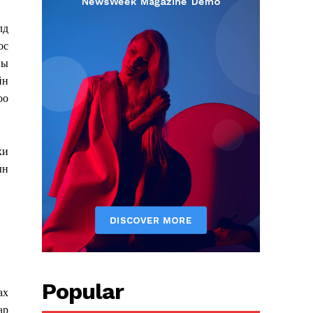
лд
ос
ны
йн
оо
хи
ын
Popular
ах
ар