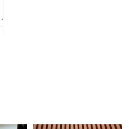
вэб
хуудас: