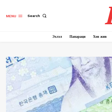
Search
MENU
Эхлэл
Папараци
Хов жив