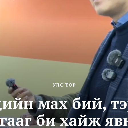
УЛС ТӨР
өцийн мах бий, т
гааг би хайж я