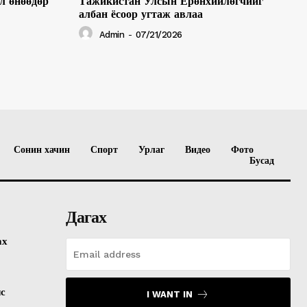
л өнөөдөр
Тажикистан Улсын Ерөнхийлөгчийг
албан ёсоор угтаж авлаа
Admin
-
07/21/2026
Сонин хачин
Спорт
Урлаг
Видео
Фото
Бусад
Дагах
ах
лс
I WANT IN