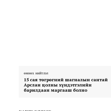
News 
Magazin
өмнөх нийтлэл
15 сая төгрөгний шагналын сантай
Арслан цолны хүндэтгэлийн
барилдаан маргааш болно