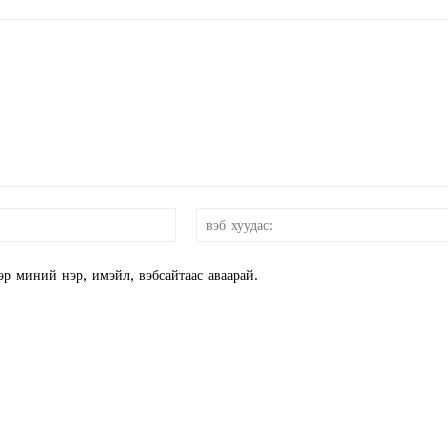
E NOW
и-
мэйл:*
эр миний нэр, имэйл, вэбсайтаас аваарай.