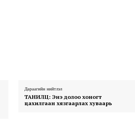
Week
e PRO
Company
Дараагийн нийтлэл
About
ТАНИЛЦ: Энэ долоо хоногт
Contact us
цахилгаан хязгаарлах хуваарь
Subscription Plans
My account