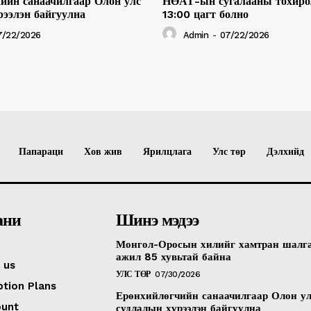
ийн санаачилгаар Олон улс
НӨАТ-ын сугалааны тохиро
рээлэн байгуулна
13:00 цагт болно
7/22/2026
Admin
-
07/22/2026
Папараци
Хов жив
Ярилцлага
Улс төр
Дэлхийд
ани
Шинэ мэдээ
Монгол-Оросын хилийг хамтран шалг
ажил 85 хувьтай байна
 us
УЛС ТӨР
07/30/2026
ption Plans
Ерөнхийлөгчийн санаачилгаар Олон у
ount
судлалын хүрээлэн байгуулна