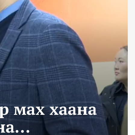
эр мах хаана
вна…