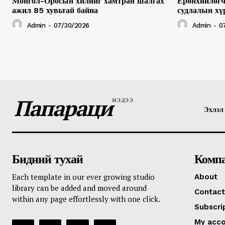
Монгол-Оросын хилийг хамтран шалгах
Ерөнхийлөгч
ажил 85 хувьтай байна
судлалын хү
Admin
-
07/30/2026
Admin
-
0
Папараци
МЭДЭЭ
Эхлэл
Бидний тухай
Комп
Each template in our ever growing studio
About
library can be added and moved around
Contact
within any page effortlessly with one click.
Subscri
My acc