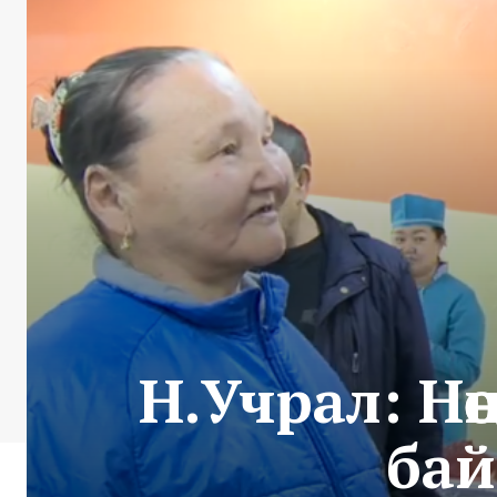
Н.Учрал: Нө
бай