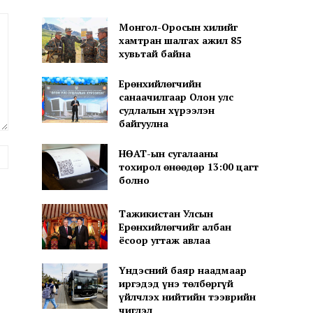
Монгол-Оросын хилийг
хамтран шалгах ажил 85
хувьтай байна
Ерөнхийлөгчийн
санаачилгаар Олон улс
судлалын хүрээлэн
байгуулна
вэб
НӨАТ-ын сугалааны
тохирол өнөөдөр 13:00 цагт
хуудас:
болно
Тажикистан Улсын
Ерөнхийлөгчийг албан
ёсоор угтаж авлаа
Үндэсний баяр наадмаар
иргэдэд үнэ төлбөргүй
үйлчлэх нийтийн тээврийн
чиглэл