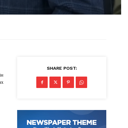
SHARE POST:
йн
ах