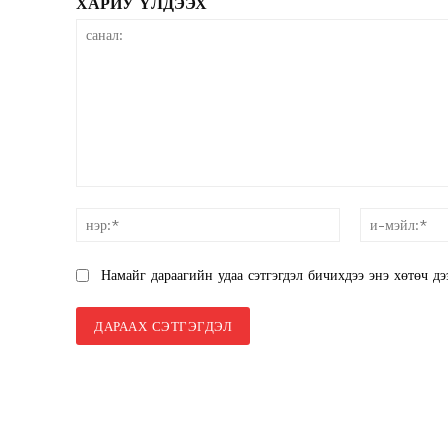
ХАРИУ ҮЛДЭЭХ
SUBSCRIB
санал:
нэр:*
Намайг дараагийн удаа сэтгэгдэл бичихдээ энэ хөтөч дэ