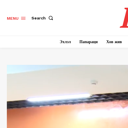
Search
MENU
Эхлэл
Папараци
Хов жив