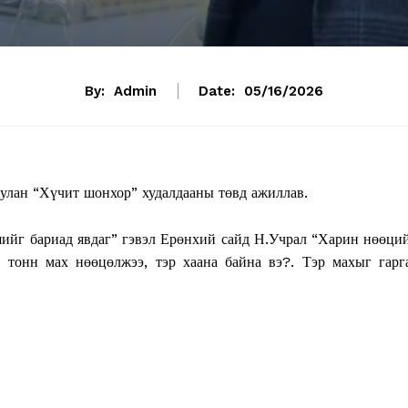
By:
Admin
Date:
05/16/2026
улан “Хүчит шонхор” худалдааны төвд ажиллав.
шийг бариад явдаг” гэвэл Ерөнхий сайд Н.Учрал “Харин нөөци
0 тонн мах нөөцөлжээ, тэр хаана байна вэ?. Тэр махыг гарг