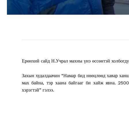
Ерөнхий сайд Н.Учрал махны үнэ өссөнтэй холбогду
Захын худалдаачин “Намар бид нөөцлөөд хавар хан
мах байна, тэр хаана байгааг би хайж явна. 250
хэрэгтэй” гэлээ.