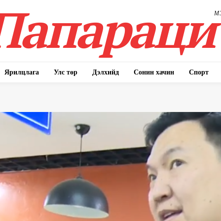
Папараци
М
Ярилцлага
Улс төр
Дэлхийд
Сонин хачин
Спорт