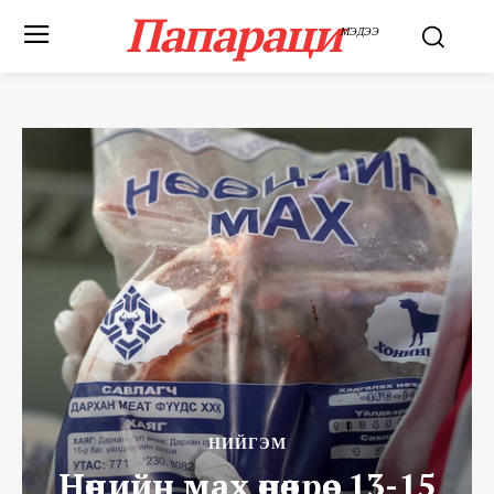
Папараци
МЭДЭЭ
НИЙГЭМ
Нөөцийн мах өнөөдрөөс 13-15