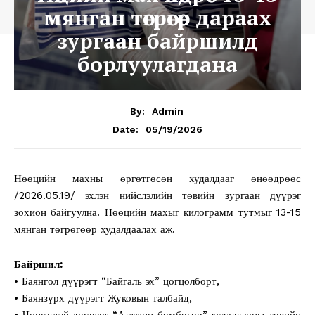
мянган төгрөгөөр дараах
зургаан байршилд
борлуулагдана
By:
Admin
05/19/2026
Date:
Нөөцийн махны өргөтгөсөн худалдааг өнөөдрөөс
/2026.05.19/ эхлэн нийслэлийн төвийн зургаан дүүрэг
зохион байгуулна. Нөөцийн махыг килограмм тутмыг 13-15
мянган төгрөгөөр худалдаалах аж.
Байршил:
• Баянгол дүүрэгт “Байгаль эх” цогцолборт,
• Баянзүрх дүүрэгт Жуковын талбайд,
• Чингэлтэй дүүрэгт “Алтжин бөмбөгөр” худалдааны төвийн