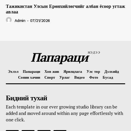
Тажикистан Улсын Ерөнхийлөгчийг албан ёсоор угтаж
авлаа
Admin
-
07/21/2026
Папараци
МЭДЭЭ
Эхлэл
Папараци
Хов жив
Ярилцлага
Улс төр
Дэлхийд
Сонин хачин
Спорт
Урлаг
Видео
Фото
Бусад
Бидний тухай
Each template in our ever growing studio library can be
added and moved around within any page effortlessly with
one click.