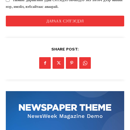
нэр, имэйл, вэбсайтаас аваарай.
SHARE POST: