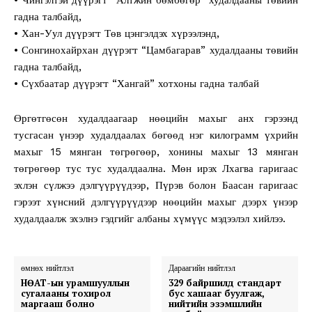
гадна талбайд,
• Хан-Уул дүүрэгт Төв цэнгэлдэх хүрээлэнд,
• Сонгинохайрхан дүүрэгт “Цамбагарав” худалдааны төвийн
гадна талбайд,
• Сүхбаатар дүүрэгт “Хангай” хотхоны гадна талбай
Өргөтгөсөн худалдаагаар нөөцийн махыг анх гэрээнд
тусгасан үнээр худалдаалах бөгөөд нэг килограмм үхрийн
махыг 15 мянган төгрөгөөр, хонины махыг 13 мянган
төгрөгөөр тус тус худалдаална. Мөн ирэх Лхагва гаригаас
эхлэн сүлжээ дэлгүүрүүдээр, Пүрэв болон Баасан гаригаас
гэрээт хүнсний дэлгүүрүүдээр нөөцийн махыг дээрх үнээр
худалдаалж эхэлнэ гэдгийг албаны хүмүүс мэдээлэл хийлээ.
өмнөх нийтлэл
Дараагийн нийтлэл
НӨАТ-ын урамшууллын
329 байршилд стандарт
сугалааны тохирол
бус хашааг буулгаж,
маргааш болно
нийтийн эзэмшлийн