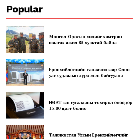
Popular
Монгол-Оросын хилийг хамтран
шалгах ажил 85 хувьтай байна
News Week
Magazine PRO
Ерөнхийлөгчийн санаачилгаар Олон
улс судлалын хүрээлэн байгуулна
НӨАТ-ын сугалааны тохирол өнөөдөр
13:00 цагт болно
Тажикистан Улсын Ерөнхийлөгчийг
SUBSCRIBE NOW