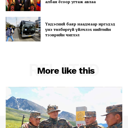
албан ёсоор угтаж авлаа
Үндэсний баяр наадмаар иргэдэд
Company
үнэ төлбөргүй үйлчлэх нийтийн
тээврийн чиглэл
About
Contact us
Subscription Plans
RELATED
My account
More like this