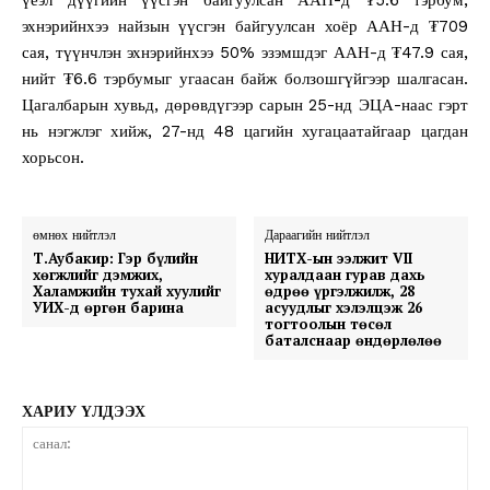
эхнэрийнхээ найзын үүсгэн байгуулсан хоёр ААН-д ₮709
сая, түүнчлэн эхнэрийнхээ 50% эзэмшдэг ААН-д ₮47.9 сая,
нийт ₮6.6 тэрбумыг угаасан байж болзошгүйгээр шалгасан.
Цагалбарын хувьд, дөрөвдүгээр сарын 25-нд ЭЦА-наас гэрт
нь нэгжлэг хийж, 27-нд 48 цагийн хугацаатайгаар цагдан
хорьсон.
өмнөх нийтлэл
Дараагийн нийтлэл
Т.Аубакир: Гэр бүлийн
НИТХ-ын ээлжит VII
хөгжлийг дэмжих,
хуралдаан гурав дахь
Халамжийн тухай хуулийг
өдрөө үргэлжилж, 28
УИХ-д өргөн барина
асуудлыг хэлэлцэж 26
тогтоолын төсөл
баталснаар өндөрлөлөө
ХАРИУ ҮЛДЭЭХ