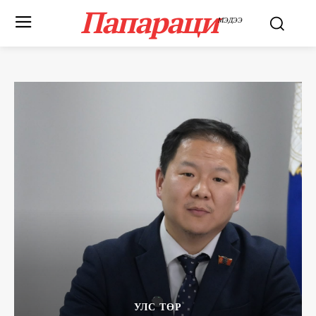
Папараци
МЭДЭЭ
УЛС ТӨР