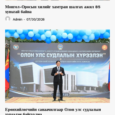
Монгол-Оросын хилийг хамтран шалгах ажил 85
хувьтай байна
Admin
-
07/30/2026
Ерөнхийлөгчийн санаачилгаар Олон улс судлалын
хүрээлэн байгуулна