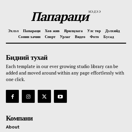
Папараци
МЭДЭЭ
Эхлэл
Папараци
Хов жив
Ярилцлага
Улс төр
Дэлхийд
Сонин хачин
Спорт
Урлаг
Видео
Фото
Бусад
Бидний тухай
Each template in our ever growing studio library can be
added and moved around within any page effortlessly with
one click.
Компани
About