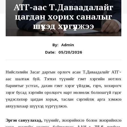
АТГ-аас Т.Даваадалайг
цагдан хорих саналыг
шүүхэд хүргүүлжээ
By:
Admin
05/20/2026
Date:
Нийслэлийн Засаг даргын орлогч асан Т.Даваадалайг АТГ-
аас шалгаж буй. Тэгвэл түүнийг гэмт хэргийн нотлох
баримтыг устгах, дахин гэмт хэрэг үйлдэж, гэрч, хохирогч
зэрэг бусад хэргийн оролцогч нарт нөлөөлж болзошгүй гэдэг
үндэслэлээр цагдан хорьж, таслан сэргийлэх арга хэмжээ
авхуулахаар шүүхэд хүргүүлжээ.
Эргэн сануулахад,
түүнийг, эхнэрийнхээ болон эхнэрийнхээ
үеэл дүүгийн үүсгэн байгуулсан ААН-д ₮5.6 тэрбум,