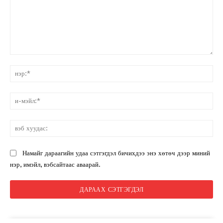
санал:
нэ
и-
мэ
вэ
ху
Намайг дараагийн удаа сэтгэгдэл бичихдээ энэ хөтөч дээр миний
нэр, имэйл, вэбсайтаас аваарай.