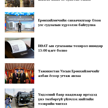
News Week
Ерөнхийлөгчийн санаачилгаар Олон
Magazine PRO
улс судлалын хүрээлэн байгуулна
НӨАТ-ын сугалааны тохирол өнөөдөр
13:00 цагт болно
Тажикистан Улсын Ерөнхийлөгчийг
албан ёсоор угтаж авлаа
SUBSCRIBE NOW
Үндэсний баяр наадмаар иргэдэд
үнэ төлбөргүй үйлчлэх нийтийн
тээврийн чиглэл