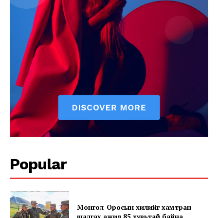
Popular
Монгол-Оросын хилийг хамтран
шалгах ажил 85 хувьтай байна