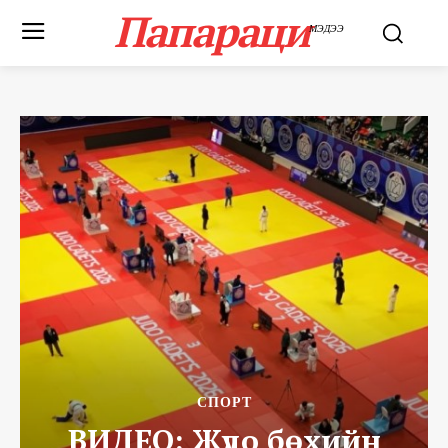
Папараци
МЭДЭЭ
СПОРТ
ВИДЕО: Жүдо бөхийн