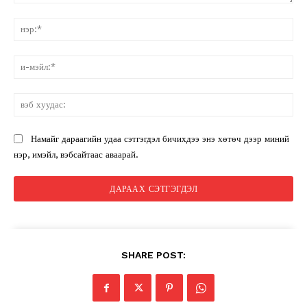
санал:
нэ
и-
мэ
вэ
ху
Намайг дараагийн удаа сэтгэгдэл бичихдээ энэ хөтөч дээр миний
нэр, имэйл, вэбсайтаас аваарай.
SHARE POST: