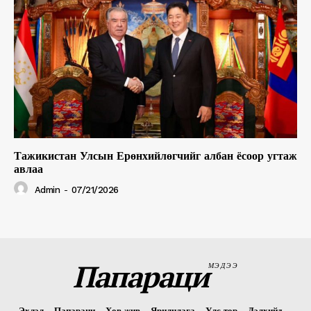
Тажикистан Улсын Ерөнхийлөгчийг албан ёсоор угтаж
авлаа
Admin
-
07/21/2026
Папараци
МЭДЭЭ
Эхлэл
Папараци
Хов жив
Ярилцлага
Улс төр
Дэлхийд