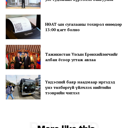
НӨАТ-ын сугалааны тохирол өнөөдөр
SUBSCRIBE NOW
13:00 цагт болно
Тажикистан Улсын Ерөнхийлөгчийг
Company
албан ёсоор угтаж авлаа
About
Contact us
Үндэсний баяр наадмаар иргэдэд
үнэ төлбөргүй үйлчлэх нийтийн
Subscription Plans
тээврийн чиглэл
My account