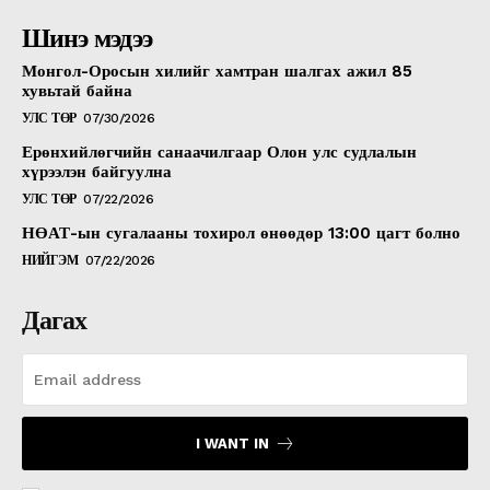
Шинэ мэдээ
Монгол-Оросын хилийг хамтран шалгах ажил 85
хувьтай байна
УЛС ТӨР
07/30/2026
Ерөнхийлөгчийн санаачилгаар Олон улс судлалын
хүрээлэн байгуулна
УЛС ТӨР
07/22/2026
НӨАТ-ын сугалааны тохирол өнөөдөр 13:00 цагт болно
НИЙГЭМ
07/22/2026
Дагах
I WANT IN