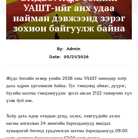
УАШТ-ийг анх удаа
найман дэвжээнд зэрэг
зохион байгуулж байна
By:
Admin
05/21/2026
Date:
Жүдо бөхийн өсвөр үеийн 2026 оны УАШТ өнөөдөр хоёр
дахь өдрөө үргэлжилж байна. Тус тэмцээнд аймаг, дүүрэг,
бүсийн шатны тэмцээнүүдээс эрхээ авсан 2122 тамирчин хүч
үзэж буй юм.
Хоёр дахь өдөр охидын дунд, ахлах, хөвгүүдийн ахлах
насны ангиллын 24 жингийн барилдаанууд явагдах
хуваарьтай бөгөөд урьдчилсан шатны барилдаанууд 09.00
цагт, шигшээ барилдаанууд 17:00 цагт эхэлнэ.