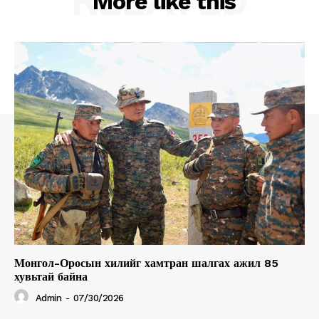
RELATED
More like this
Монгол-Оросын хилийг хамтран шалгах ажил 85
хувьтай байна
Admin
-
07/30/2026