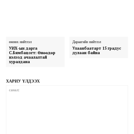
өмнөх нийтлэл
Дараагийн нийтлэл
УИХ-ын дарга
Улаанбаатарт 15 градус
С.Бямбацогт: Өнөөдөр
дулаан байна
нэлээд ачаалалтай
хуралдана
ХАРИУ ҮЛДЭЭХ