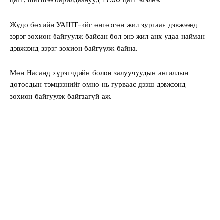
Жүдо бөхийн УАШТ-ийг өнгөрсөн жил зургаан дэвжээнд
зэрэг зохион байгуулж байсан бол энэ жил анх удаа найман
дэвжээнд зэрэг зохион байгуулж байна.
Мөн Насанд хүрэгчдийн болон залуучуудын ангиллын
дотоодын тэмцээнийг өмнө нь гурваас дээш дэвжээнд
зохион байгуулж байгаагүй аж.