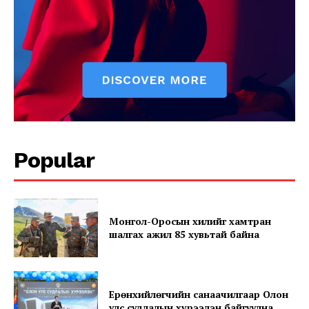
Popular
News Week
Magazine PRO
Монгол-Оросын хилийг хамтран
шалгах ажил 85 хувьтай байна
Ерөнхийлөгчийн санаачилгаар Олон
улс судлалын хүрээлэн байгуулна