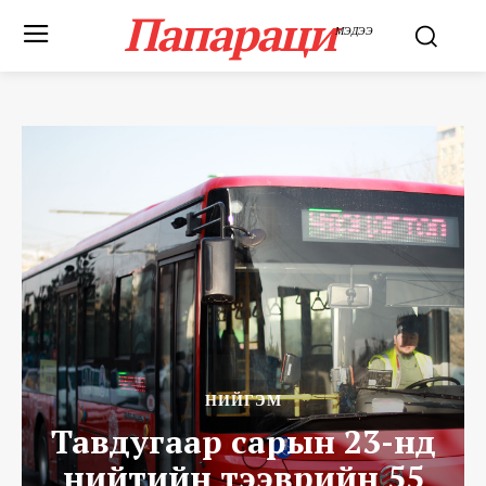
Папараци
МЭДЭЭ
НИЙГЭМ
Тавдугаар сарын 23-нд
нийтийн тээврийн 55