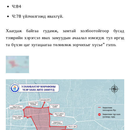
Ч:84
Ч:78 үйлчилгээнд явахгүй.
Хаагдаж байгаа гудамж, замтай холбоотойгоор бусад
тээврийн хэрэгсэл явах замуудын ачаалал нэмэгдэх тул иргэд
та бүхэн цаг хугацаагаа төлөвлөж зорчихыг хүсье” гэлээ.