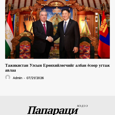
Тажикистан Улсын Ерөнхийлөгчийг албан ёсоор угтаж
авлаа
Admin
-
07/21/2026
Папараци
МЭДЭЭ