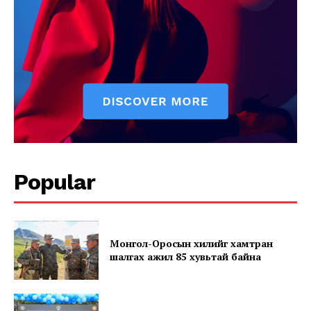
News Week
Magazine PRO
Popular
SUBSCRIBE NOW
Монгол-Оросын хилийг хамтран
шалгах ажил 85 хувьтай байна
Company