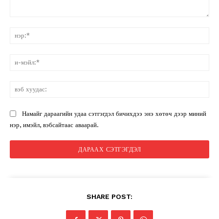
санал:
нэ
и-
мэ
вэ
ху
Намайг дараагийн удаа сэтгэгдэл бичихдээ энэ хөтөч дээр миний
нэр, имэйл, вэбсайтаас аваарай.
SHARE POST: