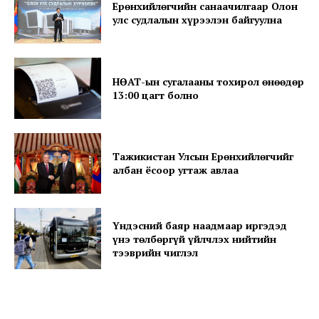
Ерөнхийлөгчийн санаачилгаар Олон
улс судлалын хүрээлэн байгуулна
About
Contact us
Subscription Plans
НӨАТ-ын сугалааны тохирол өнөөдөр
My account
13:00 цагт болно
Тажикистан Улсын Ерөнхийлөгчийг
албан ёсоор угтаж авлаа
Үндэсний баяр наадмаар иргэдэд
үнэ төлбөргүй үйлчлэх нийтийн
тээврийн чиглэл