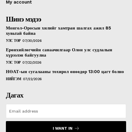
My account
Шинэ мэдээ
Монгол-Оросын хилийг хамтран шалгах ажил 85
хувьтай байна
УЛС ТӨР
07/30/2026
Ерөнхийлөгчийн санаачилгаар Олон улс судлалын
хүрээлэн байгуулна
УЛС ТӨР
07/22/2026
НӨАТ-ын сугалааны тохирол өнөөдөр 13:00 цагт болно
НИЙГЭМ
07/22/2026
Дагах
I WANT IN