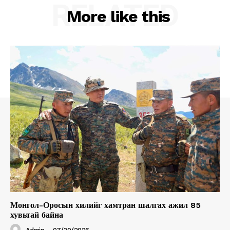
RELATED
More like this
Монгол-Оросын хилийг хамтран шалгах ажил 85
хувьтай байна