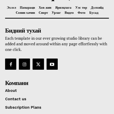
Эхлэл
Папараци
Хов жив
Ярилцлага
Улс төр
Дэлхийд
Сонин хачин
Спорт
Урлаг
Видео
Фото
Бусад
Бидний тухай
Each template in our ever growing studio library can be
added and moved around within any page effortlessly with
one click.
Компани
About
Contact us
Subscription Plans