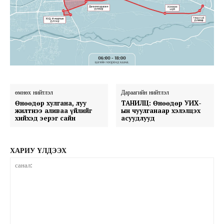
өмнөх нийтлэл
Дараагийн нийтлэл
Өнөөдөр хулгана, луу
ТАНИЛЦ: Өнөөдөр УИХ-
жилтнээ аливаа үйлийг
ын чуулганаар хэлэлцэх
хийхэд эерэг сайн
асуудлууд
ХАРИУ ҮЛДЭЭХ