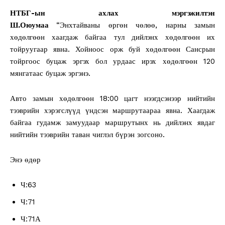
НТБГ-ын ахлах мэргэжилтэн
Ш.Оюумаа
“Энхтайваны өргөн чөлөө, нарны замын
хөдөлгөөн хаагдаж байгаа тул дийлэнх хөдөлгөөн их
тойруугаар явна. Хойноос орж буй хөдөлгөөн Сансрын
тойргоос буцаж эргэх бол урдаас ирэх хөдөлгөөн 120
мянгатаас буцаж эргэнэ.
Авто замын хөдөлгөөн 18:00 цагт нээгдсэнээр нийтийн
тээврийн хэрэгслүүд үндсэн маршрутаараа явна. Хаагдаж
байгаа гудамж замуудаар маршрутынх нь дийлэнх явдаг
нийтийн тээврийн таван чиглэл бүрэн зогсоно.
Энэ өдөр
Ч:63
Ч:71
Ч:71А