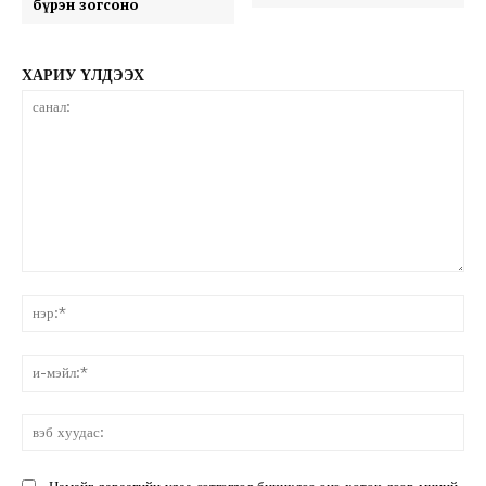
бүрэн зогсоно
ХАРИУ ҮЛДЭЭХ
санал:
нэ
и-
мэ
вэ
ху