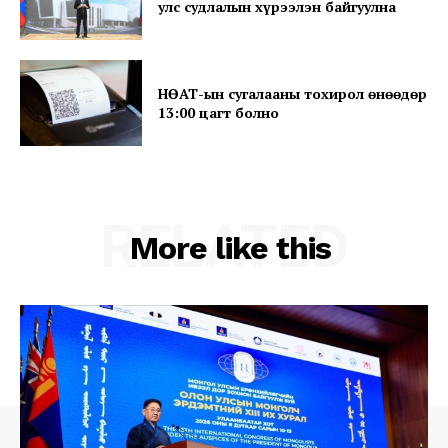
улс судлалын хүрээлэн байгуулна
НӨАТ-ын сугалааны тохирол өнөөдөр
13:00 цагт болно
RELATED
More like this