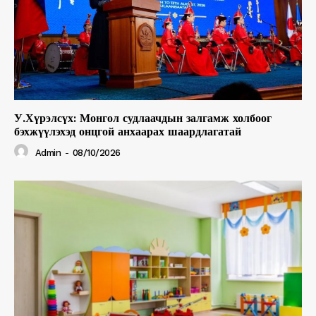
У.Хүрэлсүх: Монгол судлаачдын залгамж холбоог
бэхжүүлэхэд онцгой анхаарах шаардлагатай
Admin
-
08/10/2026