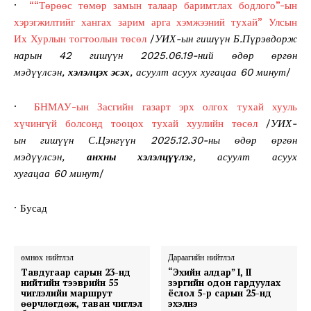
·
““Төрөөс төмөр замын талаар баримтлах бодлого”-ын
хэрэгжилтийг хангах зарим арга хэмжээний тухай” Улсын
Их Хурлын тогтоолын төсөл
/
УИХ-ын гишүүн Б.Пүрэвдорж
нарын 42 гишүүн 2025.06.19-ний өдөр өргөн
мэдүүлсэн,
хэлэлцэх эсэх
, асуулт асуух хугацаа 60 минут
/
·
БНМАУ-ын Засгийн газарт эрх олгох тухай хууль
хүчингүй болсонд тооцох тухай хуулийн төсөл
/
УИХ-
ын гишүүн С.Цэнгүүн 2025.12.30-ны өдөр өргөн
мэдүүлсэн,
анхны хэлэлцүүлэг
, асуулт асуух
хугацаа 60 минут
/
· Бусад
өмнөх нийтлэл
Дараагийн нийтлэл
Тавдугаар сарын 23-нд
“Эхийн алдар” I, II
нийтийн тээврийн 55
зэргийн одон гардуулах
чиглэлийн маршрут
ёслол 5-р сарын 25-нд
өөрчлөгдөж, таван чиглэл
эхэлнэ