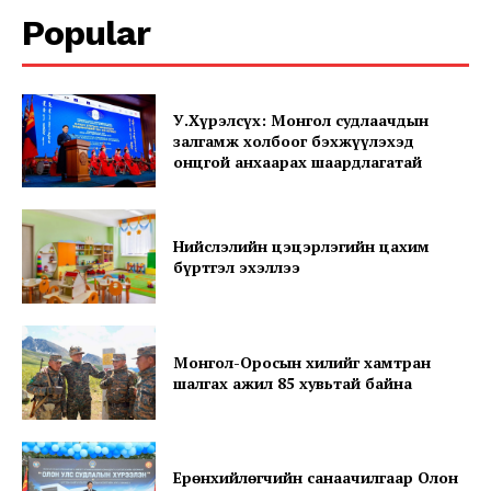
Popular
Company
У.Хүрэлсүх: Монгол судлаачдын
залгамж холбоог бэхжүүлэхэд
About
онцгой анхаарах шаардлагатай
Contact us
Subscription Plans
Нийслэлийн цэцэрлэгийн цахим
My account
бүртгэл эхэллээ
Монгол-Оросын хилийг хамтран
шалгах ажил 85 хувьтай байна
Ерөнхийлөгчийн санаачилгаар Олон