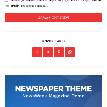
Намайг дараагийн удаа сэтгэгдэл бичихдээ энэ хөтөч дээр миний
нэр, имэйл, вэбсайтаас аваарай.
SHARE POST: