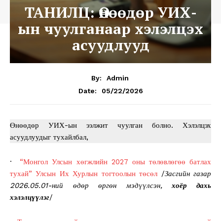
ТАНИЛЦ: Өнөөдөр УИХ-
ын чуулганаар хэлэлцэх
асуудлууд
By:
Admin
05/22/2026
Date:
Өнөөдөр УИХ-ын ээлжит чуулган болно. Хэлэлцэх
асуудлуудыг тухайлбал,
·
“Монгол Улсын хөгжлийн 2027 оны төлөвлөгөө батлах
тухай” Улсын Их Хурлын тогтоолын төсөл
/
Засгийн газар
2026.05.01-ний өдөр өргөн мэдүүлсэн,
хоёр дахь
хэлэлцүүлэг
/