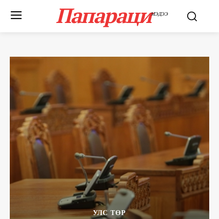
Папараци
МЭДЭЭ
УЛС ТӨР