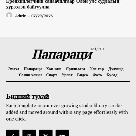
Ерөнхийлөгчийн санаачилгаар Олон улс судлалын
хүрээлэн байгуулна
Admin
-
07/22/2026
Папараци
МЭДЭЭ
Эхлэл
Папараци
Хов жив
Ярилцлага
Улс төр
Дэлхийд
Сонин хачин
Спорт
Урлаг
Видео
Фото
Бусад
Бидний тухай
Each template in our ever growing studio library can be
added and moved around within any page effortlessly with
one click.