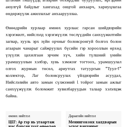
аюулгүй байдлыг хангахад онцгой анхаарч, хариуцлагаа
өндөржүүлж ажиллахыг анхаарууллаа.
Өнөөдрийн хурлаар өмнөх хурлаас гарсан шийдвэрийн
хэрэгжилт, нийслэлд хэрэгжүүлэх төслүүдийн санхүүжилтийн
загвар, хууль эрх зүйн орчныг боловсронгуй болгох болон
агаарын чанарыг сайжруулах бүсийн гэр хорооллын өрхөд
үзүүлэх цахилгаан эрчим хүч, хийн түлшний үнийн
урамшууллын хэлбэр, хувь хэмжээг тогтоох, урамшуулал
олгох журмын төсөл, ариутгах татуургын “Туул-1”
коллектор, Лаг боловсруулах үйлдвэрийн асуудал,
Нийслэлийн авто замын сүлжээний l тойрог замын ажлыг
санхүүжүүлэх боломжит хувилбаруудын талаар хэлэлцэж
байна.
өмнөх нийтлэл
Дараагийн нийтлэл
ЦЕГ: Ар гэр нь угаартаж
Менингококк халдварын
нас барсан хүүг өнөөдөр
эсрэг вакциныг