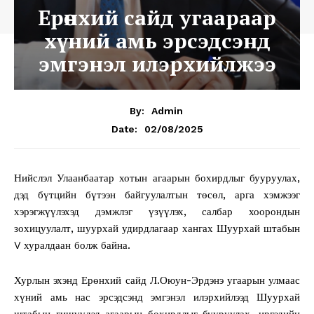
Ерөнхий сайд угаараар
хүний амь эрсэдсэнд
эмгэнэл илэрхийлжээ
By:
Admin
02/08/2025
Date:
Нийслэл Улаанбаатар хотын агаарын бохирдлыг бууруулах,
дэд бүтцийн бүтээн байгуулалтын төсөл, арга хэмжээг
хэрэгжүүлэхэд дэмжлэг үзүүлэх, салбар хоорондын
зохицуулалт, шуурхай удирдлагаар хангах Шуурхай штабын
V хуралдаан болж байна.
Хурлын эхэнд Ерөнхий сайд Л.Оюун-Эрдэнэ угаарын улмаас
хүний амь нас эрсэдсэнд эмгэнэл илэрхийлээд Шуурхай
штабын гишүүдэд агаарын бохирдлыг бууруулах, иргэдийн