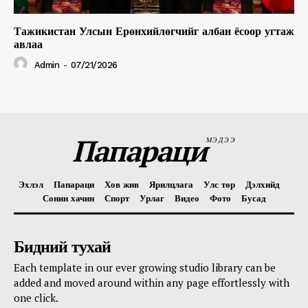
Тажикистан Улсын Ерөнхийлөгчийг албан ёсоор угтаж
авлаа
Admin
-
07/21/2026
Папараци
МЭДЭЭ
Эхлэл
Папараци
Хов жив
Ярилцлага
Улс төр
Дэлхийд
Сонин хачин
Спорт
Урлаг
Видео
Фото
Бусад
Бидний тухай
Each template in our ever growing studio library can be
added and moved around within any page effortlessly with
one click.