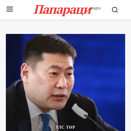
Папараци
МЭДЭЭ
УЛС ТӨР