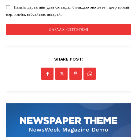
Намайг дараагийн удаа сэтгэгдэл бичихдээ энэ хөтөч дээр миний
нэр, имэйл, вэбсайтаас аваарай.
SHARE POST: