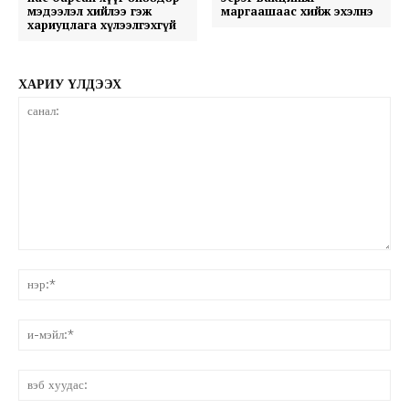
мэдээлэл хийлээ гэж
маргаашаас хийж эхэлнэ
хариуцлага хүлээлгэхгүй
ХАРИУ ҮЛДЭЭХ
санал:
нэ
и-
мэ
вэ
ху