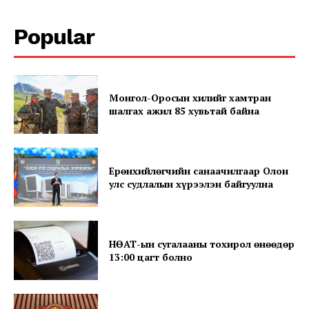
Popular
Монгол-Оросын хилийг хамтран
News Week
шалгах ажил 85 хувьтай байна
Magazine PRO
Ерөнхийлөгчийн санаачилгаар Олон
улс судлалын хүрээлэн байгуулна
НӨАТ-ын сугалааны тохирол өнөөдөр
13:00 цагт болно