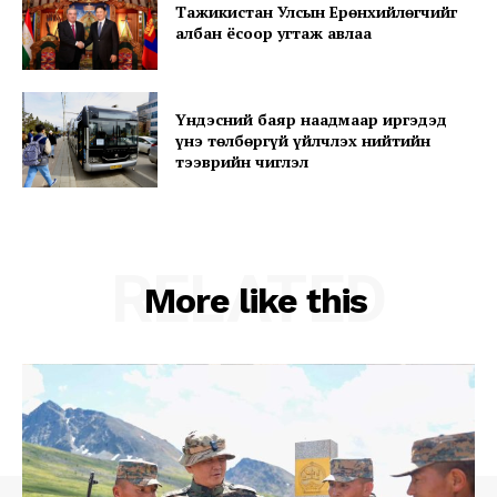
SUBSCRIBE NOW
Тажикистан Улсын Ерөнхийлөгчийг
албан ёсоор угтаж авлаа
Company
Үндэсний баяр наадмаар иргэдэд
үнэ төлбөргүй үйлчлэх нийтийн
тээврийн чиглэл
About
Contact us
Subscription Plans
RELATED
My account
More like this