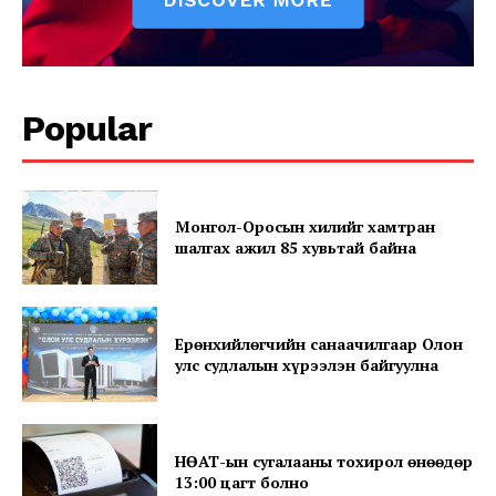
Popular
Монгол-Оросын хилийг хамтран
шалгах ажил 85 хувьтай байна
SUBSCRIBE NOW
Ерөнхийлөгчийн санаачилгаар Олон
улс судлалын хүрээлэн байгуулна
Company
About
НӨАТ-ын сугалааны тохирол өнөөдөр
13:00 цагт болно
Contact us