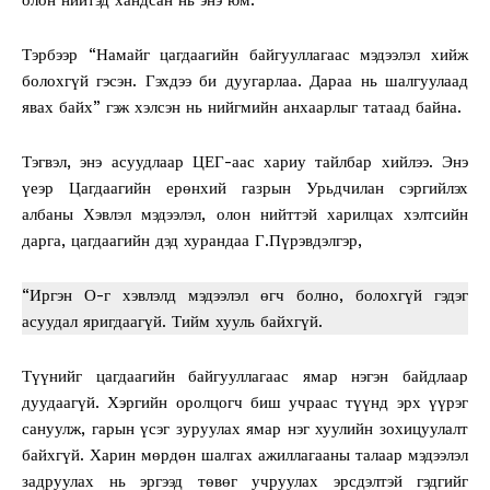
Тэрбээр “Намайг цагдаагийн байгууллагаас мэдээлэл хийж
болохгүй гэсэн. Гэхдээ би дуугарлаа. Дараа нь шалгуулаад
явах байх” гэж хэлсэн нь нийгмийн анхаарлыг татаад байна.
Тэгвэл, энэ асуудлаар ЦЕГ-аас хариу тайлбар хийлээ. Энэ
үеэр Цагдаагийн ерөнхий газрын Урьдчилан сэргийлэх
албаны Хэвлэл мэдээлэл, олон нийттэй харилцах хэлтсийн
дарга, цагдаагийн дэд хурандаа Г.Пүрэвдэлгэр,
“Иргэн О-г хэвлэлд мэдээлэл өгч болно, болохгүй гэдэг
асуудал яригдаагүй. Тийм хууль байхгүй.
Түүнийг цагдаагийн байгууллагаас ямар нэгэн байдлаар
дуудаагүй. Хэргийн оролцогч биш учраас түүнд эрх үүрэг
сануулж, гарын үсэг зуруулах ямар нэг хуулийн зохицуулалт
байхгүй. Харин мөрдөн шалгах ажиллагааны талаар мэдээлэл
задруулах нь эргээд төвөг учруулах эрсдэлтэй гэдгийг