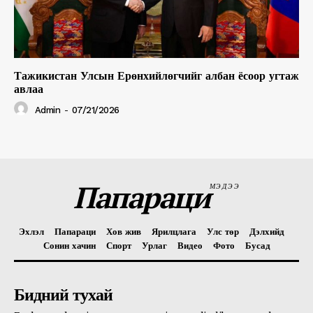
Тажикистан Улсын Ерөнхийлөгчийг албан ёсоор угтаж
авлаа
Admin
-
07/21/2026
Папараци
МЭДЭЭ
Эхлэл
Папараци
Хов жив
Ярилцлага
Улс төр
Дэлхийд
Сонин хачин
Спорт
Урлаг
Видео
Фото
Бусад
Бидний тухай