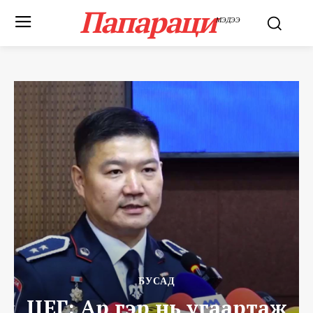
Папараци
МЭДЭЭ
БУСАД
ЦЕГ: Ар гэр нь угаартаж