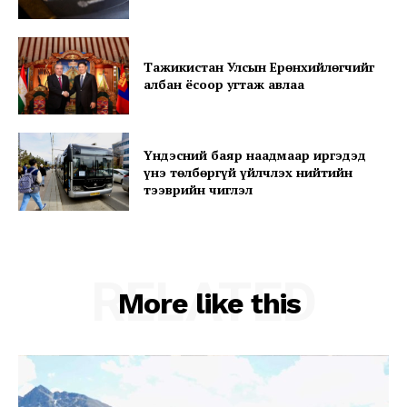
Subscription Plans
My account
Тажикистан Улсын Ерөнхийлөгчийг
албан ёсоор угтаж авлаа
Үндэсний баяр наадмаар иргэдэд
үнэ төлбөргүй үйлчлэх нийтийн
тээврийн чиглэл
RELATED
More like this