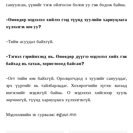
сануулсан, үүнийг тэгж ойлгосон болов уу гэж бодож байна.
-Өнөөдөр мэдээлэл хийлээ гээд түүнд хуулийн хариуцлага
хүлээлгэх юм уу?
-Тийм асуудал байхгүй.
-Тэгвэл гэрийнхэнд нь. Өнөөдөр дүүгээ мэдээлэл хийх гэж
байхад нь татаж, хориглооод байсан?
-Огт тийм юм байхгүй. Оролцогчдод л хуулийг сануулдаг,
эрх үүргийг нь тайлбарладаг. Хохирогчийн зүгээс яагаад
ингэснийг мэдэхгүй байна. О мэдээлэл хийснээр хууль
зөрчөөгүй, түүнд хариуцлага хүлээлгэхгүй.
Мэдээллиийн эх сурвалж: eguur.mn