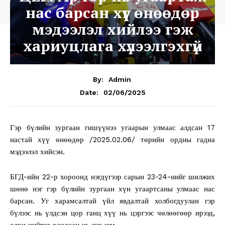
нас барсан хүүг өнөөдөр
мэдээлэл хийлээ гэж
хариуцлага хүлээлгэхгүй
By:
Admin
02/06/2025
Date:
Гэр бүлийн зургаан гишүүнээ угаарын улмаас алдсан 17
настай хүү өнөөдөр /2025.02.06/ төрийн ордны гадна
мэдээлэл хийсэн.
БГД-ийн 22-р хороонд нэгдүгээр сарын 23-24-нийг шилжих
шөнө нэг гэр бүлийн зургаан хүн угаартсаны улмаас нас
барсан. Уг харамсалтай үйл явдалтай холбогдуулан гэр
бүлээс нь үлдсэн цор ганц хүү нь цэргээс чөлөөгөөр ирээд,
олон нийтэд хандсан нь энэ юм.