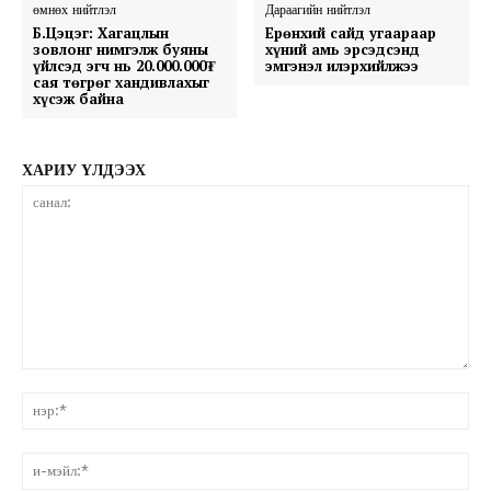
өмнөх нийтлэл
Дараагийн нийтлэл
Б.Цэцэг: Хагацлын
Ерөнхий сайд угаараар
зовлонг нимгэлж буяны
хүний амь эрсэдсэнд
үйлсэд эгч нь 20.000.000₮
эмгэнэл илэрхийлжээ
сая төгрөг хандивлахыг
хүсэж байна
ХАРИУ ҮЛДЭЭХ
санал:
нэ
и-
мэ