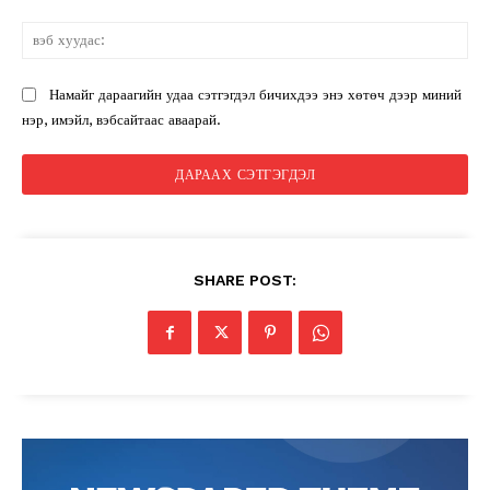
вэ
ху
Намайг дараагийн удаа сэтгэгдэл бичихдээ энэ хөтөч дээр миний
нэр, имэйл, вэбсайтаас аваарай.
SHARE POST: