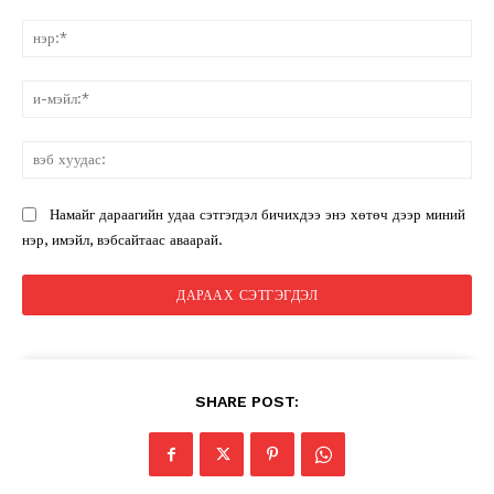
санал:
нэ
и-
мэ
вэ
ху
Намайг дараагийн удаа сэтгэгдэл бичихдээ энэ хөтөч дээр миний
нэр, имэйл, вэбсайтаас аваарай.
SHARE POST: