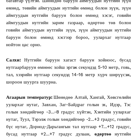
багавтар үүлтэй. Шөнөдөө баруун аймгуудын нутгийн зүүн
өмнөд, төвийн аймгуудын нутгийн өмнөд болон зүүн, зүүн
аймгуудын нутгийн баруун болон өмнөд хэсэг, говийн
аймгуудын нутгийн зарим газраар, өдөртөө төв болон
говийн аймгуудын нутгийн зүүн, зүүн аймгуудын нутгийн
баруун болон өмнөд хэсгээр бороо, уулархаг нутгаар
нойтон цас орно.
Салхи:
Нутгийн баруун хагаст баруун хойноос, бусад
нутгаарбаруун өмнөөс хойш эргэж секундэд 5-10 метр, говь,
тал, хээрийн нутгаар секундэд 14-16 метр хүрч ширүүсэж,
шороон шуурга шуурна.
Агаарын температур:
Шөнөдөө Алтай, Хангай, Хөвсгөлийн
уулархаг нутаг, Завхан, Заг-Байдраг голын эх, Идэр, Тэс
голын хөндийгөөр -3…-8 градус хүйтэн, Хэнтийн уулархаг
нутаг, Туул, Тэрэлж голын хөндийгөөр -2…+3 градус, говийн
бүс нутаг, Дорнод-Дарьгангын тал нутгаар +7…+12 градус,
бусад нутгаар +2…+7 градус дулаан,
өдөртөө
нутгийн