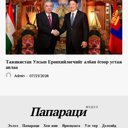
Тажикистан Улсын Ерөнхийлөгчийг албан ёсоор угтаж
авлаа
Admin
-
07/21/2026
Папараци
МЭДЭЭ
Эхлэл
Папараци
Хов жив
Ярилцлага
Улс төр
Дэлхийд