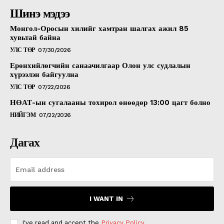
Шинэ мэдээ
Монгол-Оросын хилийг хамтран шалгах ажил 85
хувьтай байна
УЛС ТӨР
07/30/2026
Ерөнхийлөгчийн санаачилгаар Олон улс судлалын
хүрээлэн байгуулна
УЛС ТӨР
07/22/2026
НӨАТ-ын сугалааны тохирол өнөөдөр 13:00 цагт болно
НИЙГЭМ
07/22/2026
Дагах
I WANT IN
I've read and accept the
Privacy Policy
.