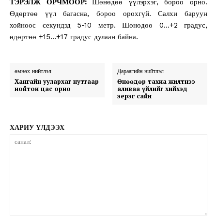
ТЭРЭЛЖ ОРЧМООР:
Шөнөдөө үүлэрхэг, бороо орно.
Өдөртөө үүл багасна, бороо орохгүй. Салхи баруун
хойноос секундэд 5-10 метр. Шөнөдөө 0…+2 градус,
өдөртөө +15…+17 градус дулаан байна.
өмнөх нийтлэл
Дараагийн нийтлэл
Хангайн уулархаг нутгаар
Өнөөдөр тахиа жилтнээ
нойтон цас орно
аливаа үйлийг хийхэд
эерэг сайн
ХАРИУ ҮЛДЭЭХ