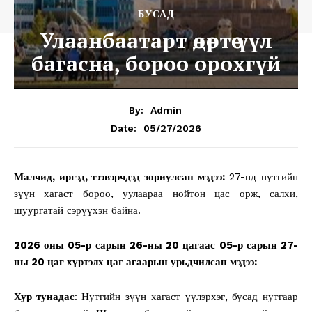
БУСАД
Улаанбаатарт өдөртөө үүл
багасна, бороо орохгүй
By:
Admin
05/27/2026
Date:
Малчид, иргэд, тээвэрчдэд зориулсан мэдээ:
27-нд нутгийн
зүүн хагаст бороо, уулаараа нойтон цас орж, салхи,
шуургатай сэрүүхэн байна.
2026 оны 05-р сарын 26-ны 20 цагаас 05-р сарын 27-
ны 20 цаг хүртэлх цаг агаарын урьдчилсан мэдээ:
Хур тунадас
: Нутгийн зүүн хагаст үүлэрхэг, бусад нутгаар