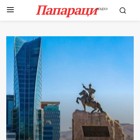
Папараци
МЭДЭЭ