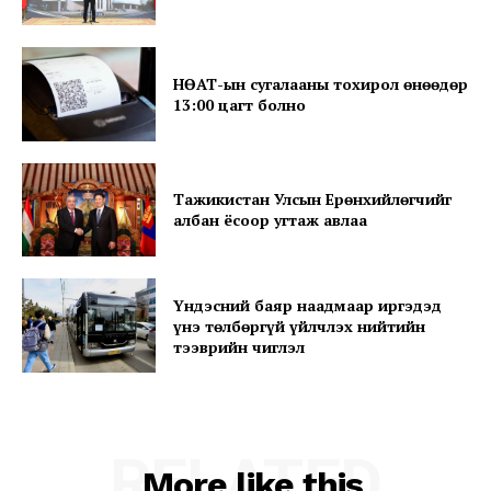
About
Contact us
НӨАТ-ын сугалааны тохирол өнөөдөр
Subscription Plans
13:00 цагт болно
My account
Тажикистан Улсын Ерөнхийлөгчийг
албан ёсоор угтаж авлаа
Үндэсний баяр наадмаар иргэдэд
үнэ төлбөргүй үйлчлэх нийтийн
тээврийн чиглэл
RELATED
More like this