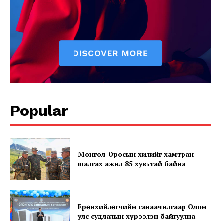
News Week
Magazine PRO
Popular
Монгол-Оросын хилийг хамтран
SUBSCRIBE NOW
шалгах ажил 85 хувьтай байна
Company
Ерөнхийлөгчийн санаачилгаар Олон
улс судлалын хүрээлэн байгуулна