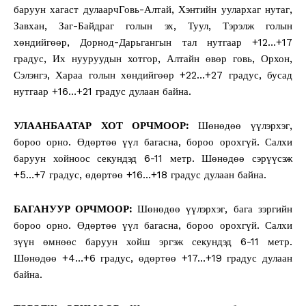
баруун хагаст дулаарчГовь-Алтай, Хэнтийн уулархаг нутаг,
Завхан, Заг-Байдраг голын эх, Туул, Тэрэлж голын
хөндийгөөр, Дорнод-Дарьгангын тал нутгаар +12…+17
градус, Их нууруудын хотгор, Алтайн өвөр говь, Орхон,
Сэлэнгэ, Хараа голын хөндийгөөр +22…+27 градус, бусад
нутгаар +16…+21 градус дулаан байна.
УЛААНБААТАР ХОТ ОРЧМООР:
Шөнөдөө үүлэрхэг,
бороо орно. Өдөртөө үүл багасна, бороо орохгүй. Салхи
баруун хойноос секундэд 6-11 метр. Шөнөдөө сэрүүсэж
+5…+7 градус, өдөртөө +16…+18 градус дулаан байна.
БАГАНУУР ОРЧМООР:
Шөнөдөө үүлэрхэг, бага зэргийн
бороо орно. Өдөртөө үүл багасна, бороо орохгүй. Салхи
зүүн өмнөөс баруун хойш эргэж секундэд 6-11 метр.
Шөнөдөө +4…+6 градус, өдөртөө +17…+19 градус дулаан
байна.