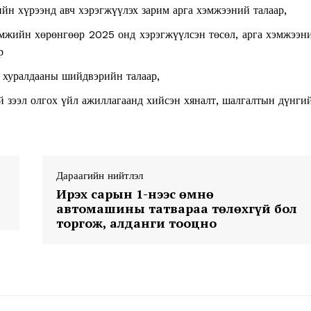
н хүрээнд авч хэрэгжүүлэх зарим арга хэмжээний талаар,
амжийн хөрөнгөөр 2025 онд хэрэгжүүлсэн төсөл, арга хэмжээн
р
 хуралдааны шийдвэрийн талаар,
 зээл олгох үйл ажиллагаанд хийсэн хяналт, шалгалтын дүнги
Week
e PRO
Company
Дараагийн нийтлэл
Ирэх сарын 1-нээс өмнө
автомашины татвараа төлөхгүй бол
About
торгож, алданги тооцно
Contact us
Subscription Plans
My account