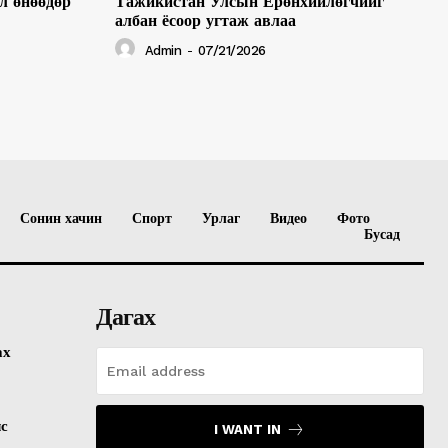
л өнөөдөр
Тажикистан Улсын Ерөнхийлөгчийг
албан ёсоор угтаж авлаа
Admin
-
07/21/2026
Сонин хачин
Спорт
Урлаг
Видео
Фото
Бусад
Дагах
ах
лс
I WANT IN