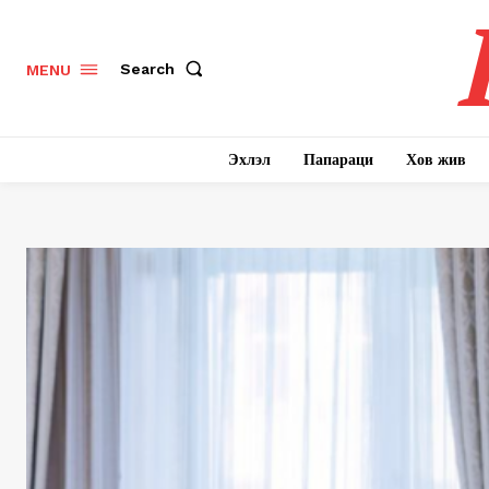
Search
MENU
Эхлэл
Папараци
Хов жив