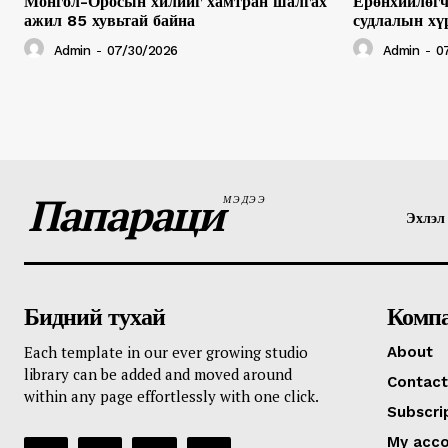
Монгол-Оросын хилийг хамтран шалгах
Ерөнхийлөгч
ажил 85 хувьтай байна
судлалын хү
Admin
-
07/30/2026
Admin
-
0
Папараци
МЭДЭЭ
Эхлэл
Бидний тухай
Комп
Each template in our ever growing studio
About
library can be added and moved around
Contact
within any page effortlessly with one click.
Subscri
My acc