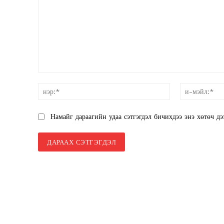
SUBSCRIB
санал:
нэр:*
Намайг дараагийн удаа сэтгэгдэл бичихдээ энэ хөтөч дэ