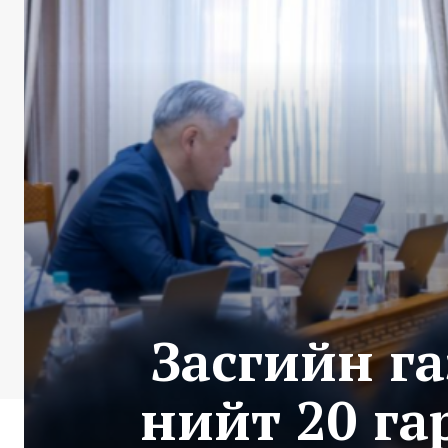
Засгийн г
нийт 20 га