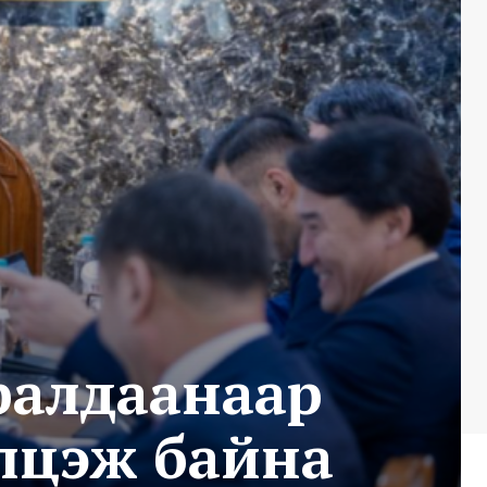
ралдаанаар
элцэж байна