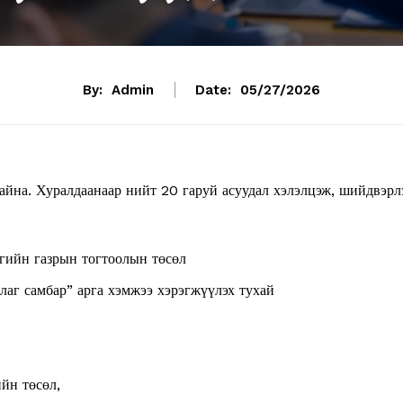
By:
Admin
Date:
05/27/2026
айна. Хуралдаанаар нийт 20 гаруй асуудал хэлэлцэж, шийдвэрл
сгийн газрын тогтоолын төсөл
лаг самбар” арга хэмжээ хэрэгжүүлэх тухай
йн төсөл,