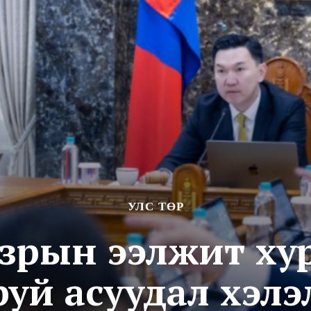
УЛС ТӨР
азрын ээлжит ху
руй асуудал хэл