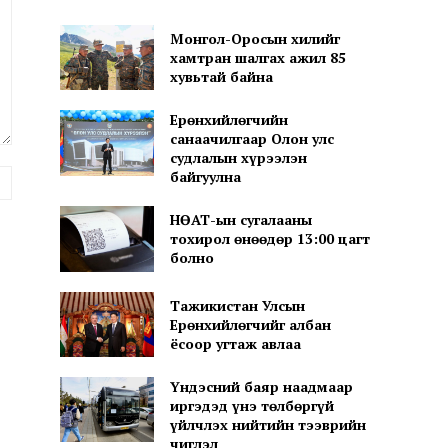
Монгол-Оросын хилийг
хамтран шалгах ажил 85
хувьтай байна
Ерөнхийлөгчийн
санаачилгаар Олон улс
судлалын хүрээлэн
байгуулна
вэб
хуудас:
НӨАТ-ын сугалааны
тохирол өнөөдөр 13:00 цагт
болно
Тажикистан Улсын
Ерөнхийлөгчийг албан
ёсоор угтаж авлаа
Үндэсний баяр наадмаар
иргэдэд үнэ төлбөргүй
үйлчлэх нийтийн тээврийн
чиглэл