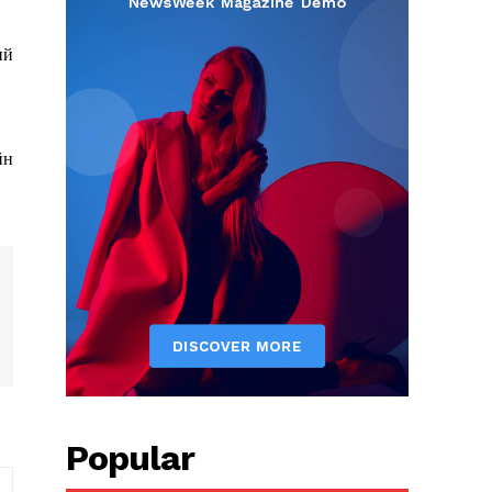
ий
йн
Popular