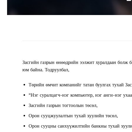
Засгийн газрын өнөөдрийн ээлжит хуралдаан болж б
юм байна. Тодруулбал,
Төрийн өмчит компанийг татан буулгах тухай За
“Нэг суралцагч-нэг компьютер, нэг анги-нэг ухаа
Засгийн газрын тогтоолын төсөл,
Орон сууцжуулалтын тухай хуулийн төсөл,
Орон сууцны санхүүжилтийн банкны тухай хуули