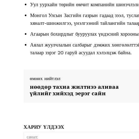
Уул уурхайн төрийн өмчит компанийн шинэчлэлий
Монгол Улсын Засгийн газрын гадаад зээл, тусл
хяналт-шинжилгээ, үнэлгээний тайлангийн талаа
Агаарын бохирдлыг бууруулах үндэсний хорооны
Аялал жуулчлалын салбарыг дэмжих хөнгөлөлттэй
талаар зэрэг 20 гаруй асуудал хэлэлцэж байна.
News 
Magazin
өмнөх нийтлэл
Өнөөдөр тахиа жилтнээ аливаа
үйлийг хийхэд эерэг сайн
ХАРИУ ҮЛДЭЭХ