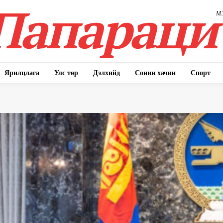
Папараци
М
Ярилцлага
Улс төр
Дэлхийд
Сонин хачин
Спорт