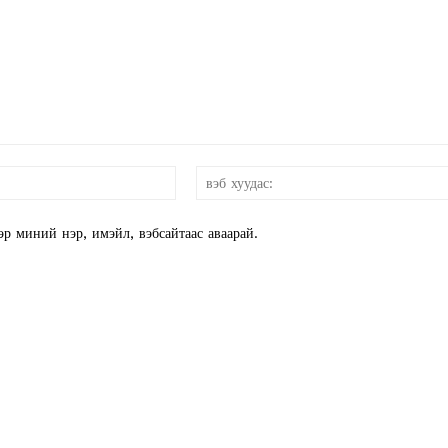
E NOW
и-
мэйл:*
эр миний нэр, имэйл, вэбсайтаас аваарай.