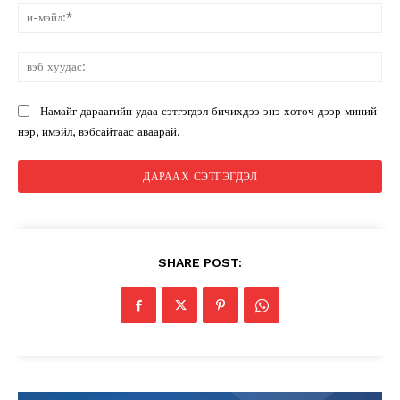
и-
мэ
вэ
ху
Намайг дараагийн удаа сэтгэгдэл бичихдээ энэ хөтөч дээр миний
нэр, имэйл, вэбсайтаас аваарай.
SHARE POST:
News Week