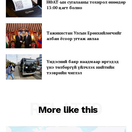
НӨАТ-ын сугалааны тохирол өнөөдөр
13:00 цагт болно
Тажикистан Улсын Ерөнхийлөгчийг
албан ёсоор угтаж авлаа
Үндэсний баяр наадмаар иргэдэд
үнэ төлбөргүй үйлчлэх нийтийн
тээврийн чиглэл
RELATED
More like this