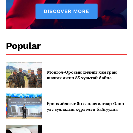
Contact us
Subscription Plans
My account
Popular
Монгол-Оросын хилийг хамтран
шалгах ажил 85 хувьтай байна
Ерөнхийлөгчийн санаачилгаар Олон
улс судлалын хүрээлэн байгуулна