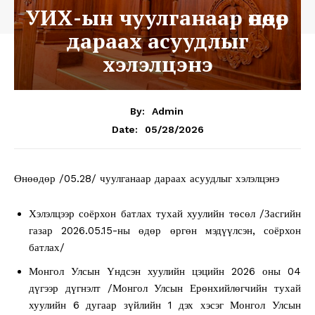
УИХ-ын чуулганаар өнөөдөр
дараах асуудлыг
хэлэлцэнэ
By:
Admin
05/28/2026
Date:
Өнөөдөр /05.28/ чуулганаар дараах асуудлыг хэлэлцэнэ
Хэлэлцээр соёрхон батлах тухай хуулийн төсөл /Засгийн
газар 2026.05.15-ны өдөр өргөн мэдүүлсэн, соёрхон
батлах/
Монгол Улсын Үндсэн хуулийн цэцийн 2026 оны 04
дүгээр дүгнэлт /Монгол Улсын Ерөнхийлөгчийн тухай
хуулийн 6 дугаар зүйлийн 1 дэх хэсэг Монгол Улсын