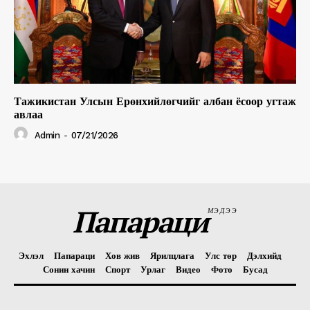
Тажикистан Улсын Ерөнхийлөгчийг албан ёсоор угтаж
авлаа
Admin
-
07/21/2026
Папараци
МЭДЭЭ
Эхлэл
Папараци
Хов жив
Ярилцлага
Улс төр
Дэлхийд
Сонин хачин
Спорт
Урлаг
Видео
Фото
Бусад