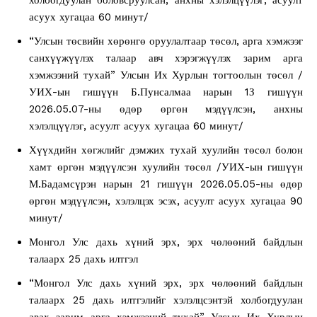
асуух хугацаа 60 минут/
“Улсын төсвийн хөрөнгө оруулалтаар төсөл, арга хэмжээг
санхүүжүүлэх талаар авч хэрэгжүүлэх зарим арга
хэмжээний тухай” Улсын Их Хурлын тогтоолын төсөл /
УИХ-ын гишүүн Б.Пунсалмаа нарын 1З гишүүн
2026.05.07-ны өдөр өргөн мэдүүлсэн, анхны
хэлэлцүүлэг, асуулт асуух хугацаа 60 минут/
Хүүхдийн хөгжлийг дэмжих тухай хуулийн төсөл болон
хамт өргөн мэдүүлсэн хуулийн төсөл /УИХ-ын гишүүн
М.Бадамсүрэн нарын 21 гишүүн 2026.05.05-ны өдөр
өргөн мэдүүлсэн, хэлэлцэх эсэх, асуулт асуух хугацаа 90
минут/
Монгол Улс дахь хүний эрх, эрх чөлөөний байдлын
талаарх 25 дахь илтгэл
“Монгол Улс дахь хүний эрх, эрх чөлөөний байдлын
талаарх 25 дахь илтгэлийг хэлэлцсэнтэй холбогдуулан
авах зарим арга хэмжээний тухай” Улсын Их Хурлын