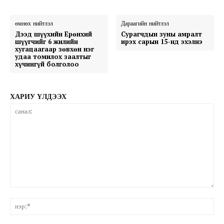
өмнөх нийтлэл
Дараагийн нийтлэл
Дээд шүүхийн Ерөнхий
Сурагчдын зуны амралт
шүүгчийг 6 жилийн
ирэх сарын 15-нд эхэлнэ
хугацаагаар зөвхөн нэг
удаа томилох заалтыг
хүчингүй болголоо
ХАРИУ ҮЛДЭЭХ
санал:
нэ