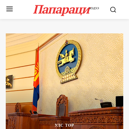
Папараци
МЭДЭЭ
УЛС ТӨР