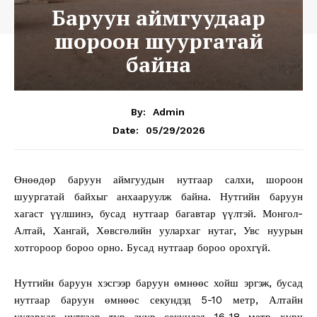
Баруун аймгуудаар
шороон шуургатай
байна
By:
Admin
05/29/2026
Date:
Өнөөдөр баруун аймгуудын нутгаар салхи, шороон
шуургатай байхыг анхааруулж байна. Нутгийн баруун
хагаст үүлшинэ, бусад нутгаар багавтар үүлтэй. Монгол-
Алтай, Хангай, Хөвсгөлийн уулархаг нутаг, Увс нуурын
хотгороор бороо орно. Бусад нутгаар бороо орохгүй.
Нутгийн баруун хэсгээр баруун өмнөөс хойш эргэж, бусад
нутгаар баруун өмнөөс секундэд 5-10 метр, Алтайн
уулархаг нутгаар түр зуур секундэд 16-18 метр хүрч