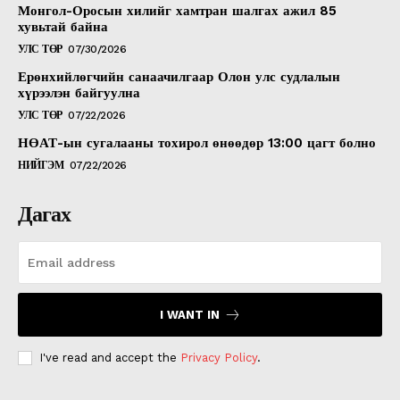
Монгол-Оросын хилийг хамтран шалгах ажил 85
хувьтай байна
УЛС ТӨР
07/30/2026
Ерөнхийлөгчийн санаачилгаар Олон улс судлалын
хүрээлэн байгуулна
УЛС ТӨР
07/22/2026
НӨАТ-ын сугалааны тохирол өнөөдөр 13:00 цагт болно
НИЙГЭМ
07/22/2026
Дагах
I WANT IN
I've read and accept the
Privacy Policy
.