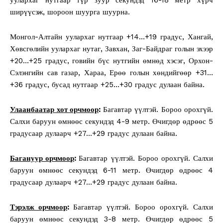
ширүүсэж, шороон шуурга шуурна.
Монгол-Алтайн уулархаг нутгаар +14…+19 градус, Хангай,
Хөвсгөлийн уулархаг нутаг, Завхан, Заг-Байдраг голын эхээр
+20…+25 градус, говийн бүс нутгийн өмнөд хэсэг, Орхон-
Сэлэнгийн сав газар, Хараа, Ерөө голын хөндийгөөр +31…
+36 градус, бусад нутгаар +25…+30 градус дулаан байна.
У
лаанбаатар хот орчмоор
:
Багавтар үүлтэй. Бороо орохгүй.
Салхи баруун өмнөөс секундэд 4-9 метр. Өчигдөр өдрөөс 5
градусаар дулаарч +27…+29 градус дулаан байна.
Б
агануур орчмоор
:
Багавтар үүлтэй. Бороо орохгүй. Салхи
баруун өмнөөс секундэд 6-11 метр. Өчигдөр өдрөөс 4
градусаар дулаарч +27…+29 градус дулаан байна.
Т
эрэлж орчмоор
:
Багавтар үүлтэй. Бороо орохгүй. Салхи
баруун өмнөөс секундэд 3-8 метр. Өчигдөр өдрөөс 5