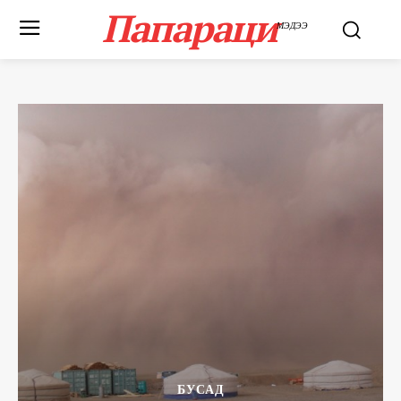
Папараци
МЭДЭЭ
БУСАД