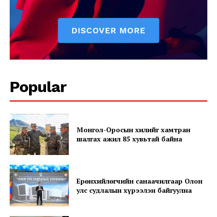
Popular
News Week
Magazine PRO
Монгол-Оросын хилийг хамтран
шалгах ажил 85 хувьтай байна
Ерөнхийлөгчийн санаачилгаар Олон
улс судлалын хүрээлэн байгуулна