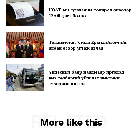
НӨАТ-ын сугалааны тохирол өнөөдөр
13:00 цагт болно
SUBSCRIBE NOW
Тажикистан Улсын Ерөнхийлөгчийг
албан ёсоор угтаж авлаа
Company
About
Үндэсний баяр наадмаар иргэдэд
Contact us
үнэ төлбөргүй үйлчлэх нийтийн
тээврийн чиглэл
Subscription Plans
My account
RELATED
More like this