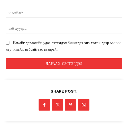
и-
мэ
вэ
ху
Намайг дараагийн удаа сэтгэгдэл бичихдээ энэ хөтөч дээр миний
нэр, имэйл, вэбсайтаас аваарай.
SHARE POST: