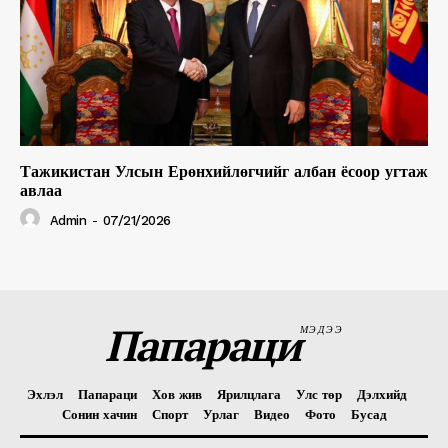
Тажикистан Улсын Ерөнхийлөгчийг албан ёсоор угтаж
авлаа
Admin
-
07/21/2026
Папараци
МЭДЭЭ
Эхлэл
Папараци
Хов жив
Ярилцлага
Улс төр
Дэлхийд
Сонин хачин
Спорт
Урлаг
Видео
Фото
Бусад