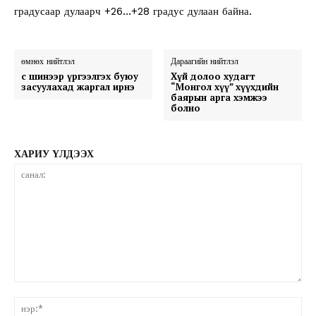
градусаар дулаарч +26…+28 градус дулаан байна.
өмнөх нийтлэл
Дараагийн нийтлэл
Үс шинээр үргээлгэх буюу
Хүй долоо худагт
засуулахад жаргал ирнэ
“Монгол хүү” хүүхдийн
баярын арга хэмжээ
болно
ХАРИУ ҮЛДЭЭХ
санал:
нэ