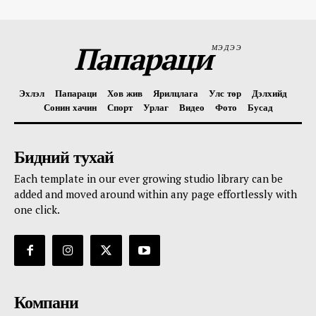
Папараци
МЭДЭЭ
Эхлэл
Папараци
Хов жив
Ярилцлага
Улс төр
Дэлхийд
Сонин хачин
Спорт
Урлаг
Видео
Фото
Бусад
Бидний тухай
Each template in our ever growing studio library can be
added and moved around within any page effortlessly with
one click.
Компани