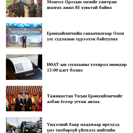
Монгол-Оросын хилийг хамтран
шалгах ажил 85 хувьтай байна
News Week
Ерөнхийлөгчийн санаачилгаар Олон
Magazine PRO
улс судлалын хүрээлэн байгуулна
НӨАТ-ын сугалааны тохирол өнөөдөр
13:00 цагт болно
Тажикистан Улсын Ерөнхийлөгчийг
албан ёсоор угтаж авлаа
SUBSCRIBE NOW
Үндэсний баяр наадмаар иргэдэд
үнэ төлбөргүй үйлчлэх нийтийн