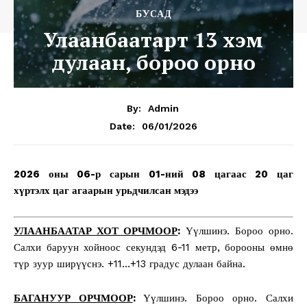
БУСАД
Улаанбаатарт 13 хэм
дулаан, бороо орно
By:
Admin
06/01/2026
Date:
2026 оны 06-р сарын 01-ний 08 цагаас 20 цаг
хүртэлх
цаг агаарын урьдчилсан мэдээ
УЛААНБААТАР ХОТ ОРЧМООР
:
Үүлшинэ. Бороо орно.
Салхи баруун хойноос секундэд 6-11 метр, борооны өмнө
түр зуур ширүүснэ. +11…+13 градус дулаан байна.
БАГАНУУР ОРЧМООР
:
Үүлшинэ. Бороо орно. Салхи