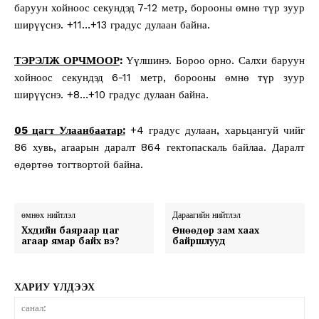
баруун хойноос секундэд 7-12 метр, борооны өмнө түр зуур
ширүүснэ. +11…+13 градус дулаан байна.
ТЭРЭЛЖ ОРЧМООР
:
Үүлшинэ. Бороо орно. Салхи баруун
хойноос секундэд 6-11 метр, борооны өмнө түр зуур
ширүүснэ. +8…+10 градус дулаан байна.
05 цагт Улаанбаатар:
+4 градус дулаан, харьцангуй чийг
86 хувь, агаарын даралт 864 гектопаскаль байлаа. Даралт
өдөртөө тогтвортой байна.
өмнөх нийтлэл
Дараагийн нийтлэл
Хүүхдийн баяраар цаг
Өнөөдөр зам хаах
агаар ямар байх вэ?
байршлууд
ХАРИУ ҮЛДЭЭХ