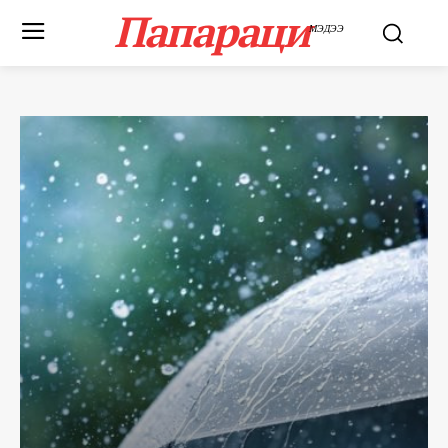
Папараци
МЭДЭЭ