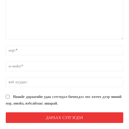
санал:
нэ
и-
мэ
вэ
ху
Намайг дараагийн удаа сэтгэгдэл бичихдээ энэ хөтөч дээр миний
нэр, имэйл, вэбсайтаас аваарай.