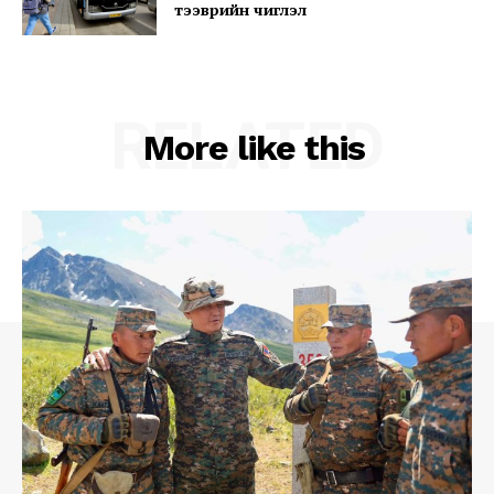
тээврийн чиглэл
Company
About
RELATED
Contact us
More like this
Subscription Plans
My account