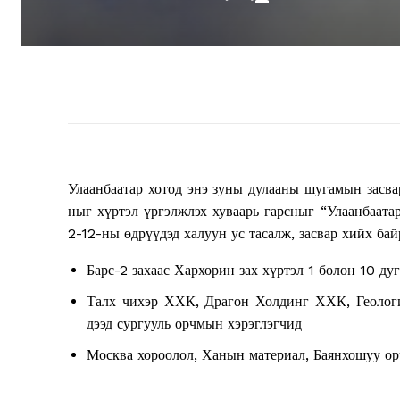
Улаанбаатар хотод энэ зуны дулааны шугамын засва
ныг хүртэл үргэлжлэх хуваарь гарсныг “Улаанбаат
2-12-ны өдрүүдэд халуун ус тасалж, засвар хийх ба
Барс-2 захаас Хархорин зах хүртэл 1 болон 10 ду
Талх чихэр ХХК, Драгон Холдинг ХХК, Геолог
дээд сургууль орчмын хэрэглэгчид
Москва хороолол, Ханын материал, Баянхошуу о