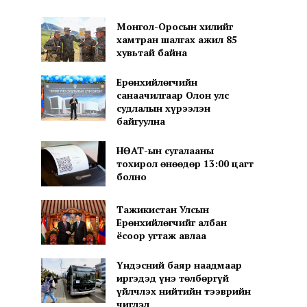
Монгол-Оросын хилийг
хамтран шалгах ажил 85
хувьтай байна
Ерөнхийлөгчийн
санаачилгаар Олон улс
судлалын хүрээлэн
байгуулна
НӨАТ-ын сугалааны
тохирол өнөөдөр 13:00 цагт
болно
Тажикистан Улсын
Ерөнхийлөгчийг албан
ёсоор угтаж авлаа
Үндэсний баяр наадмаар
иргэдэд үнэ төлбөргүй
үйлчлэх нийтийн тээврийн
чиглэл