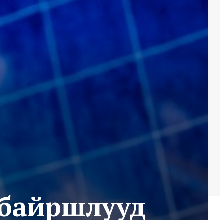
х байршлууд