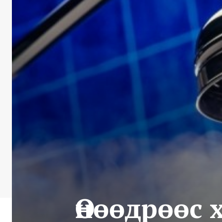
Өнөөдрөөс 