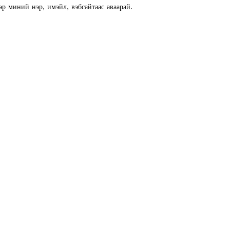
эр миний нэр, имэйл, вэбсайтаас аваарай.
E NOW