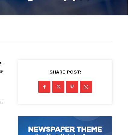
5-
ын
SHARE POST:
ны