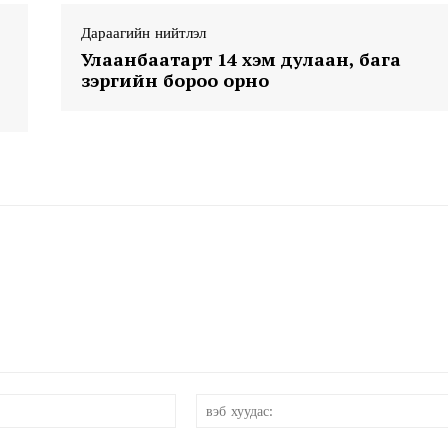
Дараагийн нийтлэл
Улаанбаатарт 14 хэм дулаан, бага
зэргийн бороо орно
Week
e PRO
Company
About
Contact us
Subscription Plans
My account
и-
мэйл:*