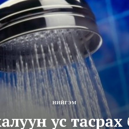
НИЙГЭМ
халуун ус тасра