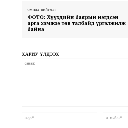
өмнөх нийтлэл
ФОТО: Хүүхдийн баярын нэгдсэн
арга хэмжээ төв талбайд үргэлжилж
байна
News 
ХАРИУ ҮЛДЭЭХ
Magazin
санал:
нэр:*