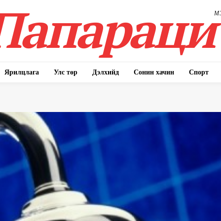
Папараци
М
Ярилцлага
Улс төр
Дэлхийд
Сонин хачин
Спорт