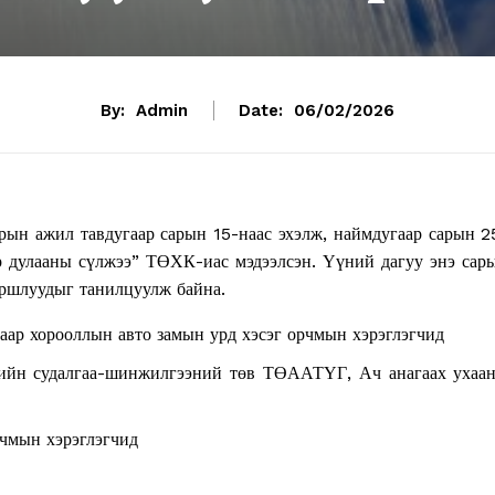
By:
Admin
Date:
06/02/2026
рын ажил тавдугаар сарын 15-наас эхэлж, наймдугаар сарын 2
ар дулааны сүлжээ” ТӨХК-иас мэдээлсэн. Үүний дагуу энэ сар
йршлуудыг танилцуулж байна.
гаар хорооллын авто замын урд хэсэг орчмын хэрэглэгчид
ийн судалгаа-шинжилгээний төв ТӨААТҮГ, Ач анагаах ухаа
рчмын хэрэглэгчид