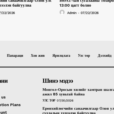
ийн санаачилгаар Олон улс
НӨАТ-ын сугалааны тохиро
рээлэн байгуулна
13:00 цагт болно
7/22/2026
Admin
-
07/22/2026
Папараци
Хов жив
Ярилцлага
Улс төр
Дэлхийд
ани
Шинэ мэдээ
Монгол-Оросын хилийг хамтран шалг
ажил 85 хувьтай байна
 us
УЛС ТӨР
07/30/2026
ption Plans
Ерөнхийлөгчийн санаачилгаар Олон у
ount
судлалын хүрээлэн байгуулна