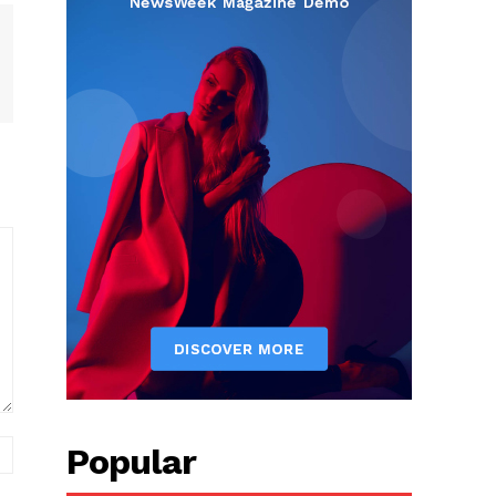
вэб
Popular
хуудас: