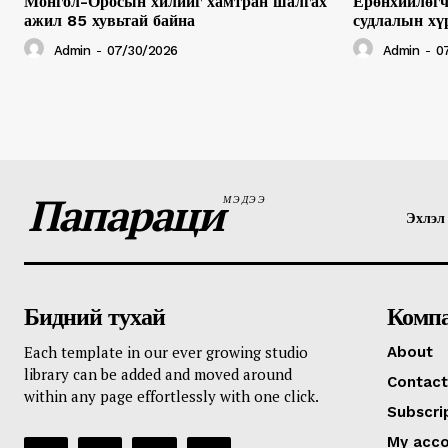
Монгол-Оросын хилийг хамтран шалгах
Ерөнхийлөгч
ажил 85 хувьтай байна
судлалын хү
Admin
-
07/30/2026
Admin
-
0
Папараци
МЭДЭЭ
Эхлэл
Бидний тухай
Комп
Each template in our ever growing studio
About
library can be added and moved around
Contact
within any page effortlessly with one click.
Subscri
My acc