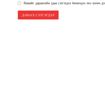
Намайг дараагийн удаа сэтгэгдэл бичихдээ энэ хөтөч дэ
SUBSCRIB