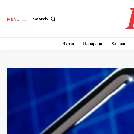
Search
MENU
Эхлэл
Папараци
Хов жив