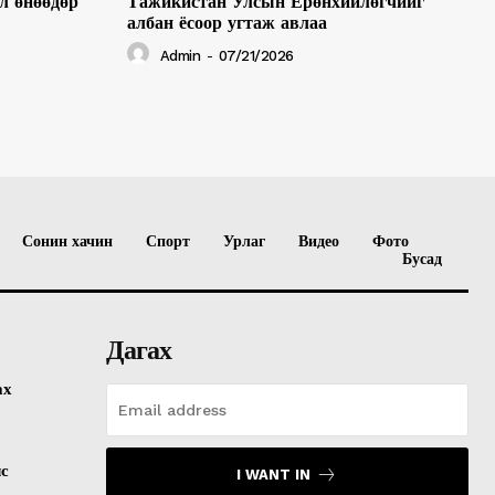
л өнөөдөр
Тажикистан Улсын Ерөнхийлөгчийг
албан ёсоор угтаж авлаа
Admin
-
07/21/2026
Сонин хачин
Спорт
Урлаг
Видео
Фото
Бусад
Дагах
ах
лс
I WANT IN