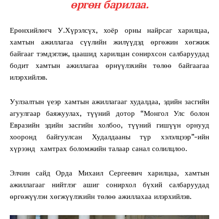
өргөн барилаа.
Ерөнхийлөгч У.Хүрэлсүх, хоёр орны найрсаг харилцаа,
хамтын ажиллагаа сүүлийн жилүүдэд өргөжин хөгжиж
байгааг тэмдэглэж, цаашид харилцан сонирхсон салбаруудад
бодит хамтын ажиллагаа өрнүүлэхийн төлөө байгаагаа
илэрхийлэв.
Уулзалтын үеэр хамтын ажиллагааг худалдаа, эдийн засгийн
агуулгаар баяжуулах, түүний дотор “Монгол Улс болон
Евразийн эдийн засгийн холбоо, түүний гишүүн орнууд
хооронд байгуулсан Худалдааны түр хэлэлцээр”-ийн
хүрээнд хамтрах боломжийн талаар санал солилцлоо.
Элчин сайд Орда Михаил Сергеевич харилцаа, хамтын
ажиллагааг нийтлэг ашиг сонирхол бүхий салбаруудад
өргөжүүлэн хөгжүүлэхийн төлөө ажиллахаа илэрхийлэв.