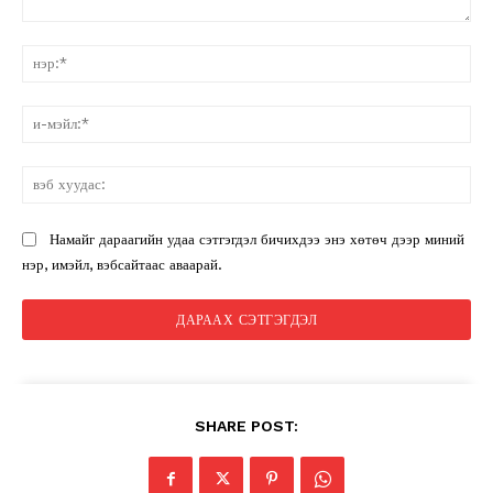
санал:
нэ
и-
мэ
вэ
ху
Намайг дараагийн удаа сэтгэгдэл бичихдээ энэ хөтөч дээр миний
нэр, имэйл, вэбсайтаас аваарай.
SHARE POST: