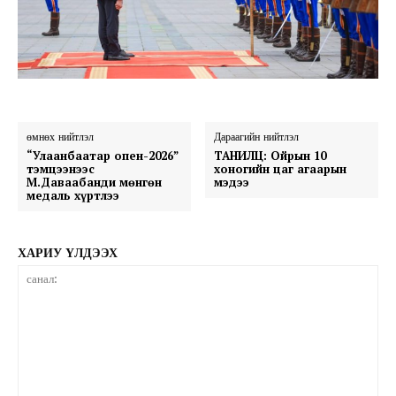
өмнөх нийтлэл
Дараагийн нийтлэл
“Улаанбаатар опен-2026”
ТАНИЛЦ: Ойрын 10
тэмцээнээс
хоногийн цаг агаарын
М.Даваабанди мөнгөн
мэдээ
медаль хүртлээ
ХАРИУ ҮЛДЭЭХ