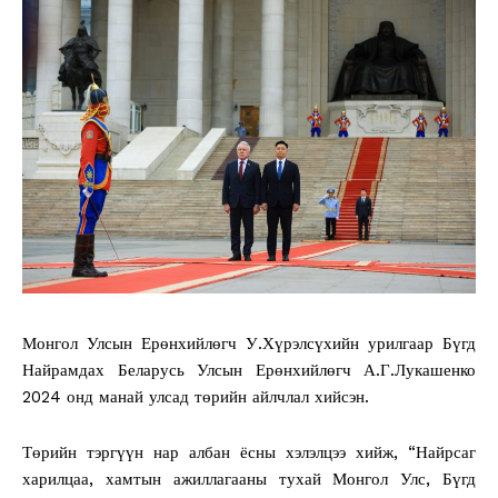
Монгол Улсын Ерөнхийлөгч У.Хүрэлсүхийн урилгаар Бүгд
Найрамдах Беларусь Улсын Ерөнхийлөгч А.Г.Лукашенко
2024 онд манай улсад төрийн айлчлал хийсэн.
Төрийн тэргүүн нар албан ёсны хэлэлцээ хийж, “Найрсаг
харилцаа, хамтын ажиллагааны тухай Монгол Улс, Бүгд