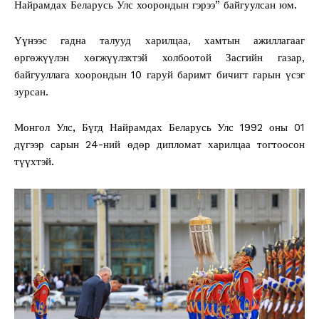
Найрамдах Беларусь Улс хоорондын гэрээ” байгуулсан юм.
Үүнээс гадна талууд харилцаа, хамтын ажиллагааг
өргөжүүлэн хөгжүүлэхтэй холбоотой Засгийн газар,
байгууллага хоорондын 10 гаруй баримт бичигт гарын үсэг
зурсан.
Монгол Улс, Бүгд Найрамдах Беларусь Улс 1992 оны 01
дүгээр сарын 24-ний өдөр дипломат харилцаа тогтоосон
түүхтэй.