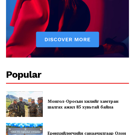
SUBSCRIBE NOW
Company
Popular
About
Contact us
Subscription Plans
Монгол-Оросын хилийг хамтран
My account
шалгах ажил 85 хувьтай байна
Ерөнхийлөгчийн санаачилгаар Олон