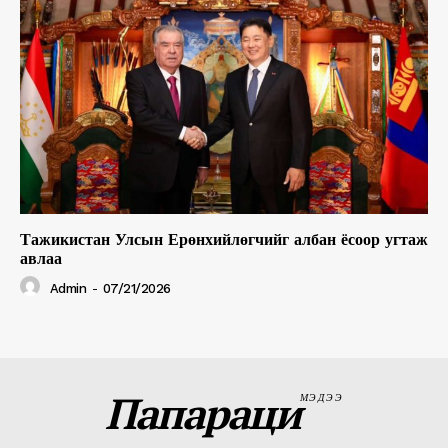
Тажикистан Улсын Ерөнхийлөгчийг албан ёсоор угтаж
авлаа
Admin
-
07/21/2026
Папараци
МЭДЭЭ