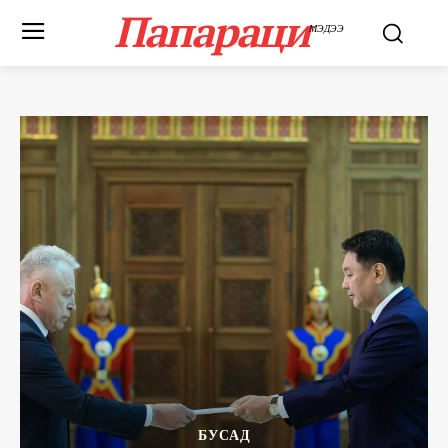
Папараци
МЭДЭЭ
БУСАД