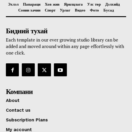
Эхлэл
Папараци
Хов жив
Ярилцлага
Улс төр
Дэлхийд
Сонин хачин
Спорт
Урлаг
Видео
Фото
Бусад
Бидний тухай
Each template in our ever growing studio library can be
added and moved around within any page effortlessly with
one click.
Компани
About
Contact us
Subscription Plans
My account