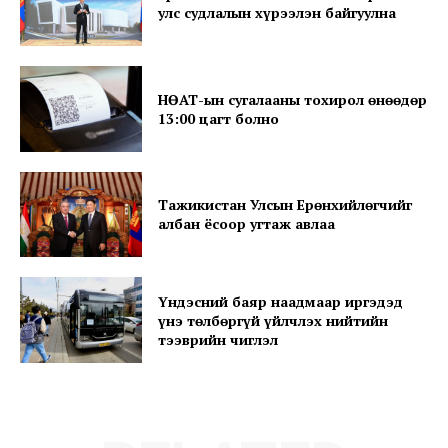
улс судлалын хүрээлэн байгуулна
НӨАТ-ын сугалааны тохирол өнөөдөр
13:00 цагт болно
Тажикистан Улсын Ерөнхийлөгчийг
албан ёсоор угтаж авлаа
Үндэсний баяр наадмаар иргэдэд
үнэ төлбөргүй үйлчлэх нийтийн
тээврийн чиглэл