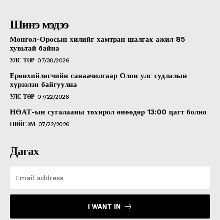
Шинэ мэдээ
Монгол-Оросын хилийг хамтран шалгах ажил 85
хувьтай байна
УЛС ТӨР
07/30/2026
Ерөнхийлөгчийн санаачилгаар Олон улс судлалын
хүрээлэн байгуулна
УЛС ТӨР
07/22/2026
НӨАТ-ын сугалааны тохирол өнөөдөр 13:00 цагт болно
НИЙГЭМ
07/22/2026
Дагах
I WANT IN