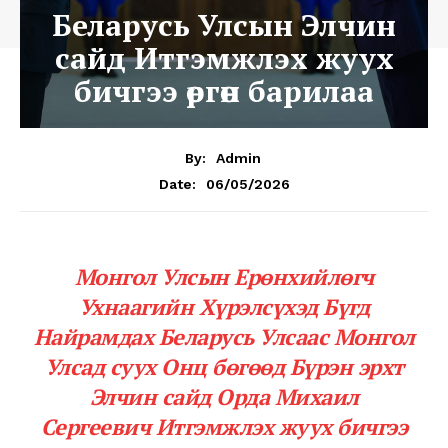
Беларусь Улсын Элчин
сайд Итгэмжлэх жуух
бичгээ өргөн барилаа
By:
Admin
06/05/2026
Date:
Монгол Улсын Ерөнхийлөгч
Ухнаагийн Хүрэлсүхэд Бүгд
Найрамдах Беларусь Улсаас Монгол
Улсад суух Онц бөгөөд Бүрэн эрхт
Элчин сайд Орда Михаил
Сергеевич Итгэмжлэх жуух бичгээ