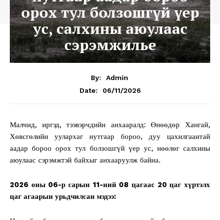
орох тул болзошгүй үер
ус, салхины аюулаас
сэрэмжилье
By:
Admin
06/11/2026
Date:
Малчид, иргэд, тээвэрчдийн анхааралд: Өнөөдөр Хангай,
Хөвсгөлийн уулархаг нутгаар бороо, дуу цахилгаантай
аадар бороо орох тул болзошгүй үер ус, нөөлөг салхины
аюулаас сэрэмжтэй байхыг анхааруулж байна.
2026 оны 06-р сарын 11-ний 08 цагаас 20 цаг хүртэлх
цаг агаарын урьдчилсан мэдээ: