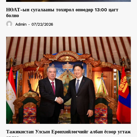
НӨАТ-ын сугалааны тохирол өнөөдөр 13:00 цагт
болно
Admin
-
07/22/2026
Тажикистан Улсын Ерөнхийлөгчийг албан ёсоор угтаж