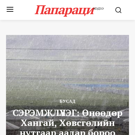
Папараци
МЭДЭЭ
БУСАД
СЭРЭМЖЛҮҮЛЭГ: Өнөөдөр
Хангай, Хөвсгөлийн
нутгаар аадар бороо