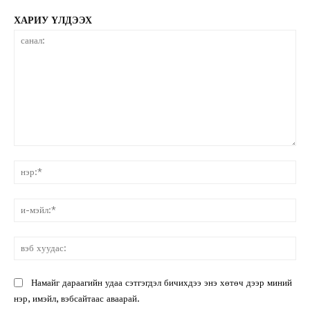
ХАРИУ ҮЛДЭЭХ
санал:
нэ
и-
мэ
вэ
ху
Намайг дараагийн удаа сэтгэгдэл бичихдээ энэ хөтөч дээр миний
нэр, имэйл, вэбсайтаас аваарай.