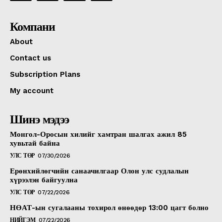
Компани
About
Contact us
Subscription Plans
My account
Шинэ мэдээ
Монгол-Оросын хилийг хамтран шалгах ажил 85
хувьтай байна
УЛС ТӨР
07/30/2026
Ерөнхийлөгчийн санаачилгаар Олон улс судлалын
хүрээлэн байгуулна
УЛС ТӨР
07/22/2026
НӨАТ-ын сугалааны тохирол өнөөдөр 13:00 цагт болно
НИЙГЭМ
07/22/2026