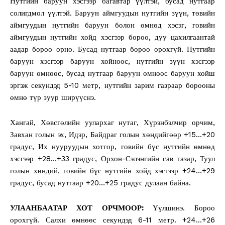
Нутгийн баруун хэсгээр багавтар үүлтэй, бусад нутгаар
солигдмол үүлтэй. Баруун аймгуудын нутгийн зүүн, төвийн
аймгуудын нутгийн баруун болон өмнөд хэсэг, говийн
аймгуудын нутгийн хойд хэсгээр бороо, дуу цахилгаантай
аадар бороо орно. Бусад нутгаар бороо орохгүй. Нутгийн
баруун хэсгээр баруун хойноос, нутгийн зүүн хэсгээр
баруун өмнөөс, бусад нутгаар баруун өмнөөс баруун хойш
эргэж секундэд 5-10 метр, нутгийн зарим газраар борооны
өмнө түр зуур ширүүснэ.
Хангай, Хөвсгөлийн уулархаг нутаг, Хүрэнбэлчир орчим,
Завхан голын эх, Идэр, Байдраг голын хөндийгөөр +15…+20
градус, Их нууруудын хотгор, говийн бүс нутгийн өмнөд
хэсгээр +28…+33 градус, Орхон-Сэлэнгийн сав газар, Туул
голын хөндий, говийн бүс нутгийн хойд хэсгээр +24…+29
градус, бусад нутгаар +20…+25 градус дулаан байна.
УЛААНБААТАР ХОТ ОРЧМООР:
Үүлшинэ. Бороо
орохгүй. Салхи өмнөөс секундэд 6-11 метр. +24…+26