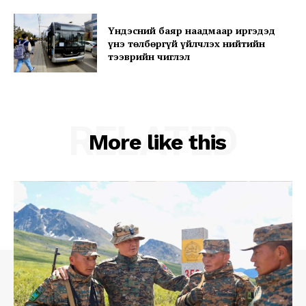
Үндэсний баяр наадмаар иргэдэд
үнэ төлбөргүй үйлчлэх нийтийн
тээврийн чиглэл
RELATED
More like this