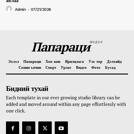
авлаа
Admin
-
07/21/2026
Папараци
МЭДЭЭ
Эхлэл
Папараци
Хов жив
Ярилцлага
Улс төр
Дэлхийд
Сонин хачин
Спорт
Урлаг
Видео
Фото
Бусад
Бидний тухай
Each template in our ever growing studio library can be
added and moved around within any page effortlessly with
one click.