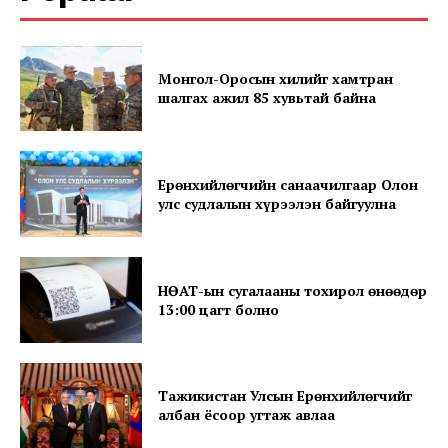
Монгол-Оросын хилийг хамтран
шалгах ажил 85 хувьтай байна
Ерөнхийлөгчийн санаачилгаар Олон
SUBSCRIBE NOW
улс судлалын хүрээлэн байгуулна
НӨАТ-ын сугалааны тохирол өнөөдөр
Company
13:00 цагт болно
About
Contact us
Тажикистан Улсын Ерөнхийлөгчийг
Subscription Plans
албан ёсоор угтаж авлаа
My account