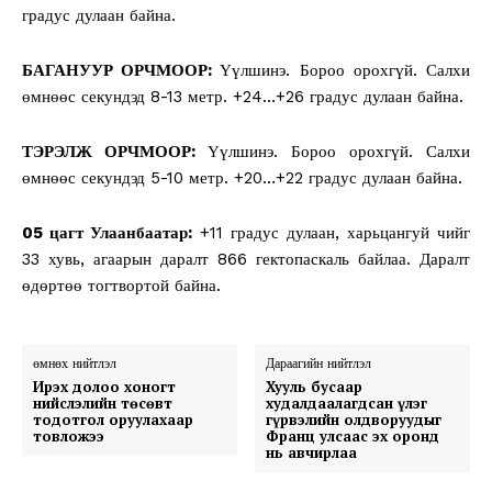
градус дулаан байна.
БАГАНУУР ОРЧМООР:
Үүлшинэ. Бороо орохгүй. Салхи
өмнөөс секундэд 8-13 метр. +24…+26 градус дулаан байна.
ТЭРЭЛЖ ОРЧМООР:
Үүлшинэ. Бороо орохгүй. Салхи
өмнөөс секундэд 5-10 метр. +20…+22 градус дулаан байна.
05 цагт Улаанбаатар:
+11 градус дулаан, харьцангуй чийг
33 хувь, агаарын даралт 866 гектопаскаль байлаа. Даралт
өдөртөө тогтвортой байна.
өмнөх нийтлэл
Дараагийн нийтлэл
Ирэх долоо хоногт
Хууль бусаар
нийслэлийн төсөвт
худалдаалагдсан үлэг
тодотгол оруулахаар
гүрвэлийн олдворуудыг
товложээ
Франц улсаас эх оронд
нь авчирлаа