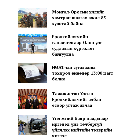
Монгол-Оросын хилийг
хамтран шалгах ажил 85
хувьтай байна
Ерөнхийлөгчийн
санаачилгаар Олон улс
судлалын хүрээлэн
байгуулна
НӨАТ-ын сугалааны
тохирол өнөөдөр 13:00 цагт
болно
Тажикистан Улсын
Ерөнхийлөгчийг албан
ёсоор угтаж авлаа
Үндэсний баяр наадмаар
иргэдэд үнэ төлбөргүй
үйлчлэх нийтийн тээврийн
чиглэл