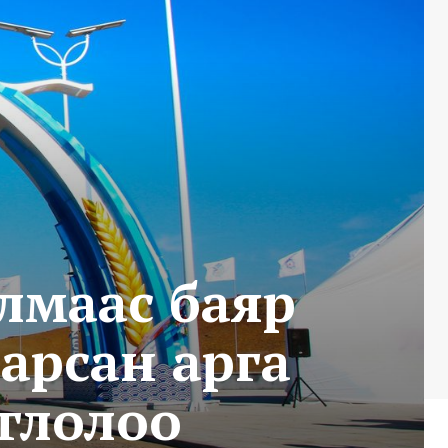
лмаас баяр
арсан арга
глолоо