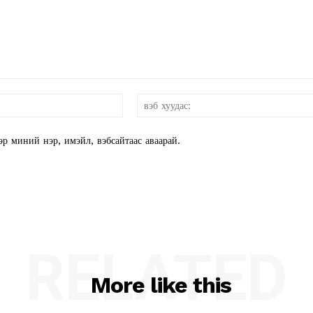
и-
мэйл:*
эр миний нэр, имэйл, вэбсайтаас аваарай.
RELATED
More like this