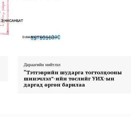
Дараагийн нийтлэл
“Тэтгэврийн шударга тогтолцооны
шинэчлэл”-ийн төслийг УИХ-ын
даргад өргөн барилаа