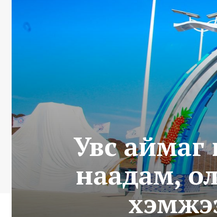
Увс аймаг
наадам, о
хэмжэ