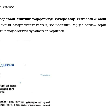
а хэмжээ
дөлгөөн хийхийг тодорхойгүй хугацаагаар хязгаарлаж байн
амгын газарт хүсэлт гарган, зөвшөөрлийн хуудас бөглөж зорч
ийг тодорхойгүй хугацаагаар хориглов.