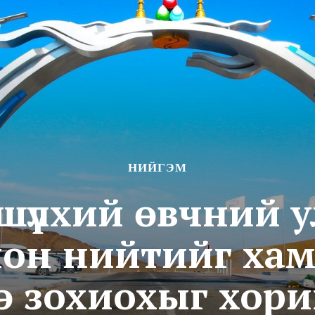
НИЙГЭМ
 шүлхий өвчний у
лон нийтийг хам
э зохиохыг хори