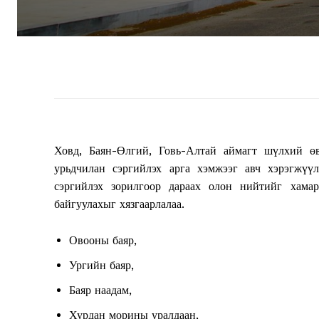
Ховд, Баян-Өлгий, Говь-Алтай аймагт шүлхий өв
урьдчилан сэргийлэх арга хэмжээг авч хэрэгжүү
сэргийлэх зорилгоор дараах олон нийтийг хама
байгуулахыг хязгаарлалаа.
Овооны баяр,
Ургийн баяр,
Баяр наадам,
Хурдан морины уралдаан,