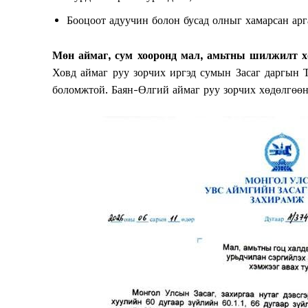
Бооцоот адуучин болон бусад олныг хамарсан арг
Мөн аймаг, сум хооронд мал, амьтны шилжилт хө
Ховд аймаг руу зорчих иргэд сумын Засаг даргын Т
боломжтой. Баян-Өлгий аймаг руу зорчих хөдөлгөөн