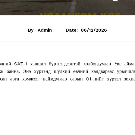
By:
Admin
Date:
06/12/2026
чний SAT-1 хэвшил бүртгэгдсэнтэй холбогдуулан Увс айма
лж байна. Энэ хүрээнд шүлхий өвчний халдвараас урьдчил
рсан арга хэмжээг наймдугаар сарын 01-нийг хүртэл зохи