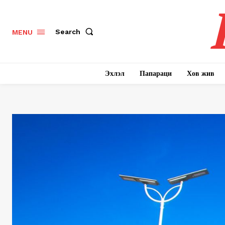
Search
MENU
Эхлэл
Папараци
Хов жив