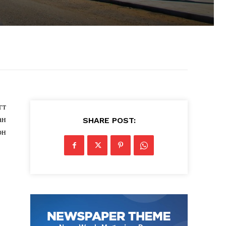
гт
ан
SHARE POST:
он