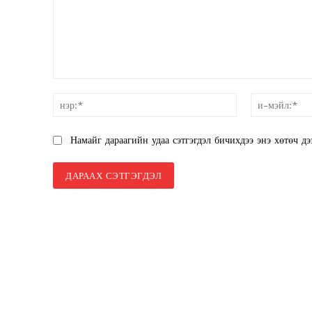
санал:
нэр:*
Намайг дараагийн удаа сэтгэгдэл бичихдээ энэ хөтөч дэ