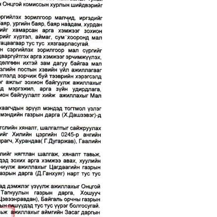
Week
e PRO
Company
About
Contact us
Subscription Plans
My account
E NOW