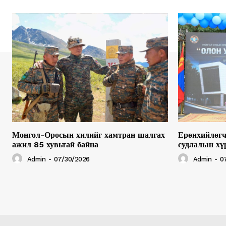
Монгол-Оросын хилийг хамтран шалгах
Ерөнхийлөгч
ажил 85 хувьтай байна
судлалын хү
Admin
-
07/30/2026
Admin
-
0