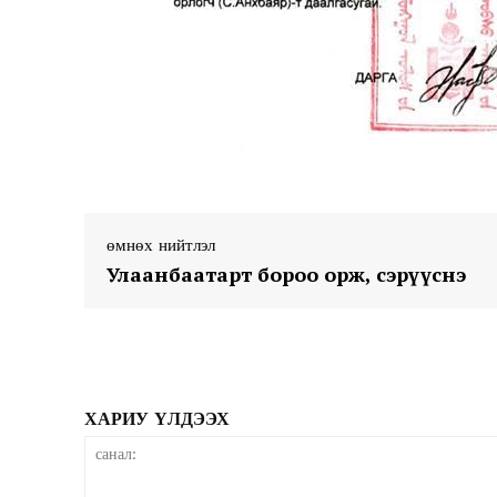
өмнөх нийтлэл
Улаанбаатарт бороо орж, сэрүүснэ
ХАРИУ ҮЛДЭЭХ