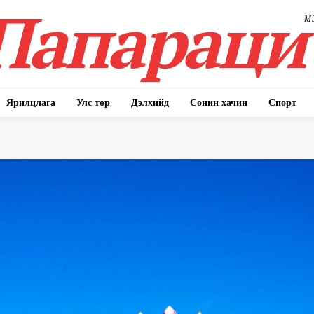
Папараци
М
Ярилцлага
Улс төр
Дэлхийд
Сонин хачин
Спорт