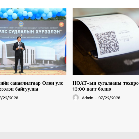
ийн санаачилгаар Олон улс
НӨАТ-ын сугалааны тохиро
рээлэн байгуулна
13:00 цагт болно
7/22/2026
Admin
-
07/22/2026