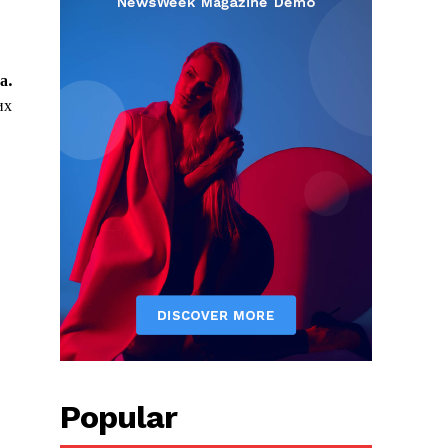
а.
их
Popular