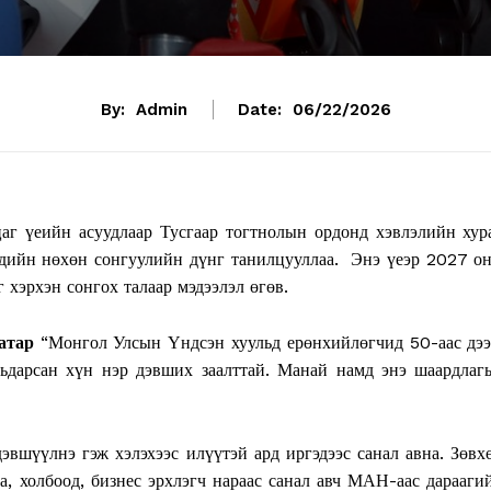
By:
Admin
Date:
06/22/2026
 үеийн асуудлаар Тусгаар тогтнолын ордонд хэвлэлийн хур
чдийн нөхөн сонгуулийн дүнг танилцууллаа. Энэ үеэр 2027 о
хэрхэн сонгох талаар мэдээлэл өгөв.
аатар
“Монгол Улсын Үндсэн хуульд ерөнхийлөгчид 50-аас дэ
ьдарсан хүн нэр дэвших заалттай. Манай намд энэ шаардлаг
вшүүлнэ гэж хэлэхээс илүүтэй ард иргэдээс санал авна. Зөвх
, холбоод, бизнес эрхлэгч нараас санал авч МАН-аас дарааги