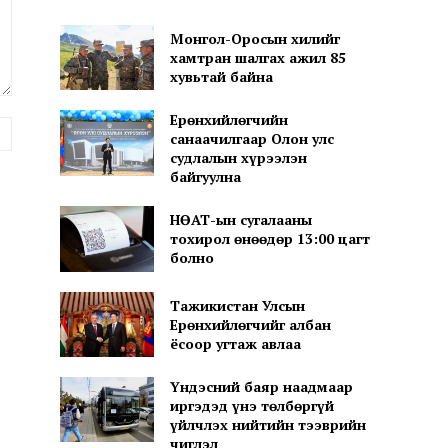
Монгол-Оросын хилийг
хамтран шалгах ажил 85
хувьтай байна
Ерөнхийлөгчийн
вэб
санаачилгаар Олон улс
хуудас:
судлалын хүрээлэн
байгуулна
НӨАТ-ын сугалааны
тохирол өнөөдөр 13:00 цагт
болно
Тажикистан Улсын
Ерөнхийлөгчийг албан
ёсоор угтаж авлаа
Үндэсний баяр наадмаар
иргэдэд үнэ төлбөргүй
үйлчлэх нийтийн тээврийн
чиглэл