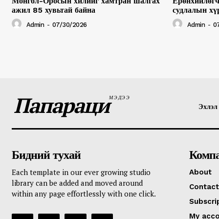
Монгол-Оросын хилийг хамтран шалгах
Ерөнхийлөгч
ажил 85 хувьтай байна
судлалын хү
Admin
-
07/30/2026
Admin
-
0
Папараци
МЭДЭЭ
Эхлэл
Бидний тухай
Комп
Each template in our ever growing studio
About
library can be added and moved around
Contact
within any page effortlessly with one click.
Subscri
My acc