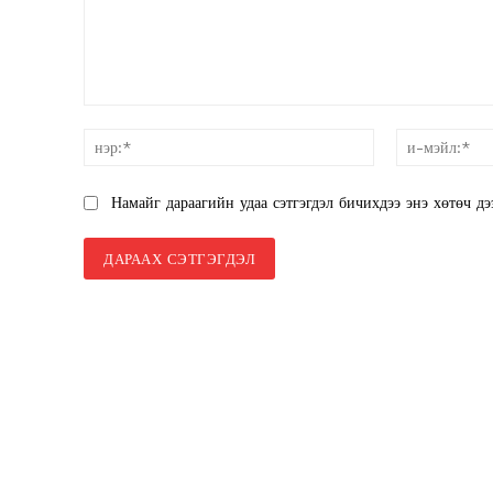
SUBSCRIB
санал:
нэр:*
Намайг дараагийн удаа сэтгэгдэл бичихдээ энэ хөтөч дэ