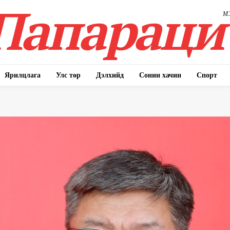
Папараци
М
Ярилцлага
Улс төр
Дэлхийд
Сонин хачин
Спорт