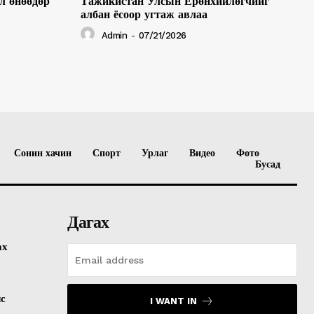
л өнөөдөр
Тажикистан Улсын Ерөнхийлөгчийг
албан ёсоор угтаж авлаа
Admin
-
07/21/2026
Сонин хачин
Спорт
Урлаг
Видео
Фото
Бусад
Дагах
ах
лс
I WANT IN