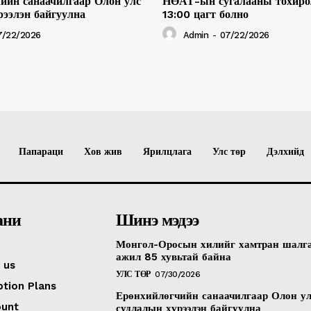
ийн санаачилгаар Олон улс
НӨАТ-ын сугалааны тохиро
рээлэн байгуулна
13:00 цагт болно
7/22/2026
Admin
-
07/22/2026
Папараци
Хов жив
Ярилцлага
Улс төр
Дэлхийд
ани
Шинэ мэдээ
Монгол-Оросын хилийг хамтран шалг
ажил 85 хувьтай байна
 us
УЛС ТӨР
07/30/2026
ption Plans
Ерөнхийлөгчийн санаачилгаар Олон у
ount
судлалын хүрээлэн байгуулна