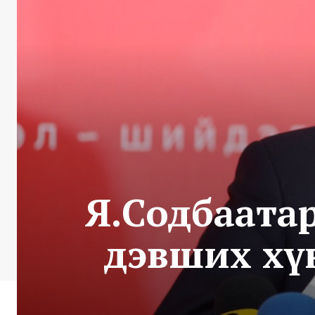
Я.Содбаатар
дэвших хүн