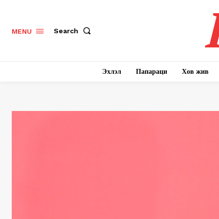
Search
MENU
Эхлэл
Папараци
Хов жив