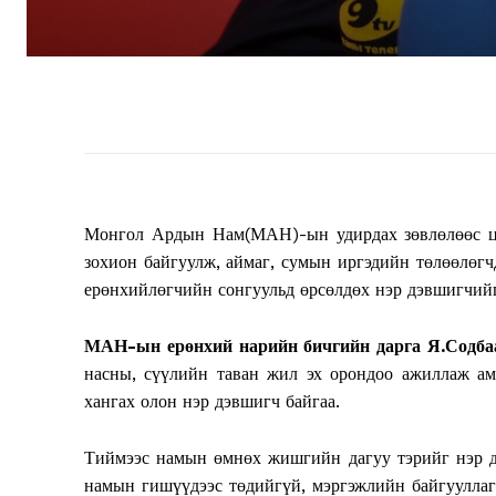
Монгол Ардын Нам(МАН)-ын удирдах зөвлөлөөс цаг
зохион байгуулж, аймаг, сумын иргэдийн төлөөлөг
ерөнхийлөгчийн сонгуульд өрсөлдөх нэр дэвшигчийг 
МАН-ын ерөнхий нарийн бичгийн дарга Я.Содб
насны, сүүлийн таван жил эх орондоо ажиллаж ам
хангах олон нэр дэвшигч байгаа.
Тиймээс намын өмнөх жишгийн дагуу тэрийг нэр дэ
намын гишүүдээс төдийгүй, мэргэжлийн байгууллага