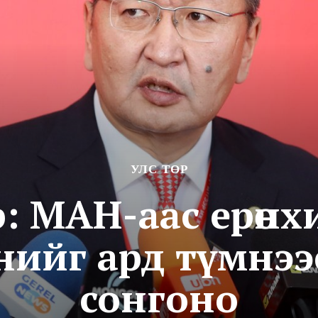
УЛС ТӨР
: МАН-аас ерөнх
ийг ард түмнээ
сонгоно