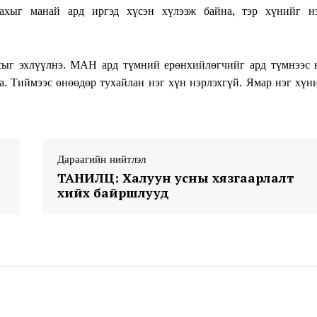
ахыг манай ард иргэд хүсэн хүлээж байна, тэр хүнийг н
ссыг эхлүүлнэ. МАН ард түмний ерөнхийлөгчийг ард түмнээс 
на. Тиймээс өнөөдөр тухайлан нэг хүн нэрлэхгүй. Ямар нэг хүн
Week
e PRO
Дараагийн нийтлэл
Company
ТАНИЛЦ: Халуун усны хязгаарлалт
хийх байршлууд
About
Contact us
Subscription Plans
My account