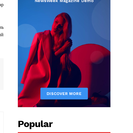
эр
нь
ий
Popular