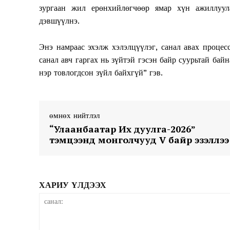
зургаан жил ерөнхийлөгчөөр ямар хүн ажиллуул
дэвшүүлнэ.
Энэ намраас эхэлж хэлэлцүүлэг, санал авах проце
санал авч гаргах нь зүйтэй гэсэн байр суурьтай бай
нэр товлогдсон зүйл байхгүй” гэв.
News 
Magazin
өмнөх нийтлэл
“Улаанбаатар Их дуулга-2026”
тэмцээнд монголчууд V байр эзэллээ
ХАРИУ ҮЛДЭЭХ