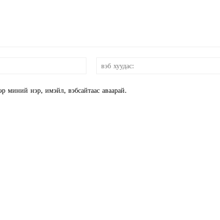
E NOW
и-
мэйл:*
эр миний нэр, имэйл, вэбсайтаас аваарай.