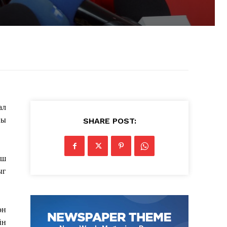
ал
ны
SHARE POST:
эш
ыг
өн
йн