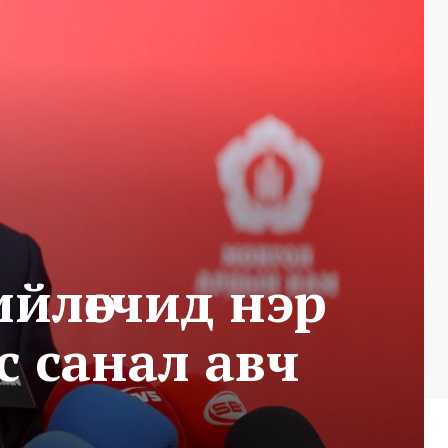
ийлөгчид нэр
с санал авч