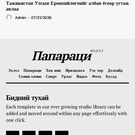
Тажикистан Улсын Ерөнхийлөгчийг албан ёсоор угтаж
авлаа
Admin
-
07/21/2026
Папараци
МЭДЭЭ
Эхлэл
Папараци
Хов жив
Ярилцлага
Улс төр
Дэлхийд
Сонин хачин
Спорт
Урлаг
Видео
Фото
Бусад
Бидний тухай
Each template in our ever growing studio library can be
added and moved around within any page effortlessly with
one click.