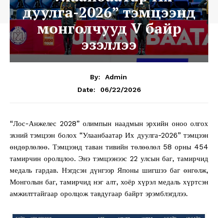
дуулга-2026” тэмцээнд
монголчууд V байр
эзэллээ
By:
Admin
06/22/2026
Date:
“Лос-Анжелес 2028” олимпын наадмын эрхийн оноо олгох
эхний тэмцээн болох “Улаанбаатар Их дуулга-2026” тэмцээн
өндөрлөлөө. Тэмцээнд таван тивийн төлөөлөл 58 орны 454
тамирчин оролцлоо. Энэ тэмцээнээс 22 улсын баг, тамирчид
медаль гардав. Нэгдсэн дүнгээр Японы шигшээ баг өнгөлж,
Монголын баг, тамирчид нэг алт, хоёр хүрэл медаль хүртсэн
амжилттайгаар оролцож тавдугаар байрт эрэмблэгдлээ.