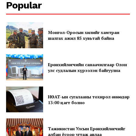
Popular
Монгол-Оросын хилийг хамтран
шалгах ажил 85 хувьтай байна
News Week
Magazine PRO
Ерөнхийлөгчийн санаачилгаар Олон
улс судлалын хүрээлэн байгуулна
НӨАТ-ын сугалааны тохирол өнөөдөр
13:00 цагт болно
Тажикистан Улсын Ерөнхийлөгчийг
SUBSCRIBE NOW
албан ёсоор угтаж авлаа