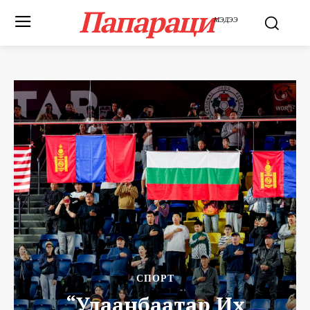
Папараци
МЭДЭЭ
СПОРТ
“Улаанбаатар Их