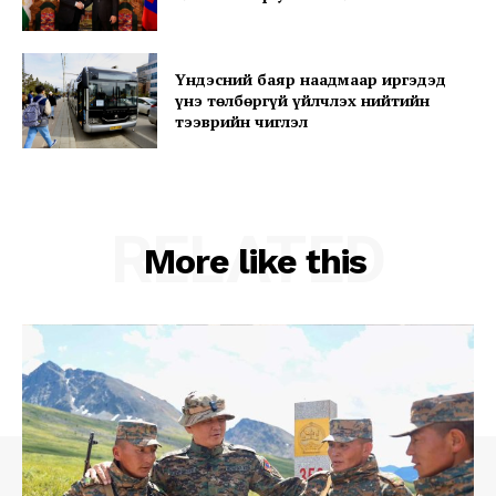
Үндэсний баяр наадмаар иргэдэд
Company
үнэ төлбөргүй үйлчлэх нийтийн
тээврийн чиглэл
About
Contact us
Subscription Plans
RELATED
More like this
My account