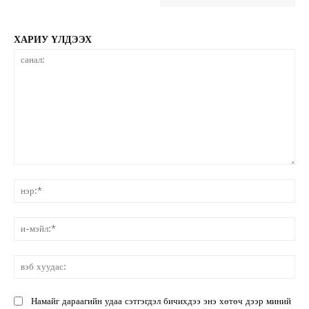
ХАРИУ ҮЛДЭЭХ
санал:
нэ
и-
мэ
вэ
ху
Намайг дараагийн удаа сэтгэгдэл бичихдээ энэ хөтөч дээр миний