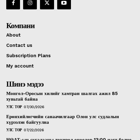
Компани
About
Contact us
Subscription Plans
My account
Шинэ мэдээ
Монгол-Оросын хилийг хамтран шалгах ажил 85
хувьтай байна
УЛС ТӨР
07/30/2026
Ерөнхийлөгчийн санаачилгаар Олон улс судлалын
хүрээлэн байгуулна
УЛС ТӨР
07/22/2026
НӨАТ-ын сугалааны тохирол өнөөдөр 13:00 цагт болно