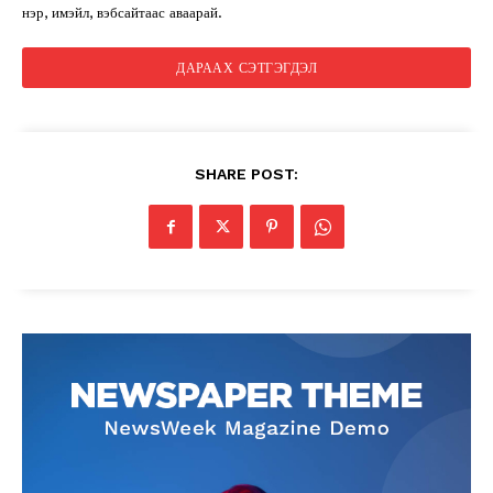
нэр, имэйл, вэбсайтаас аваарай.
SHARE POST: