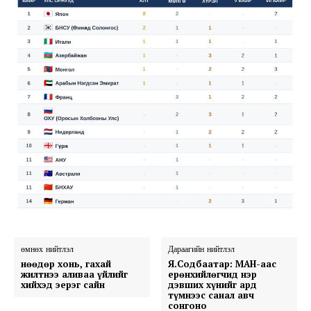
өмнөх нийтлэл
Дараагийн нийтлэл
Өнөөдөр хонь, гахай
Я.Содбаатар: МАН-аас
жилтнээ аливаа үйлийг
ерөнхийлөгчид нэр
хийхэд эерэг сайн
дэвших хүнийг ард
түмнээс санал авч
сонгоно