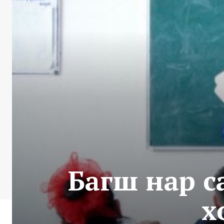
Багш нар с
х