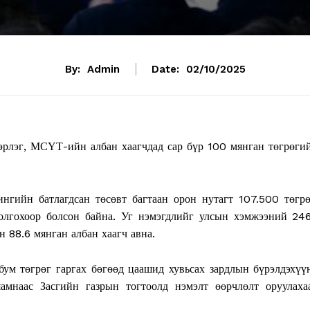
By:
Admin
Date:
02/10/2025
эрлэг, МСҮТ-ийн албан хаагчдад сар бүр 100 мянган төгрөги
нгийн батлагдсан төсөвт багтаан орон нутагт 107.500 төгрө
 олгохоор болсон байна. Уг нэмэгдлийг улсын хэмжээний 24
 88.6 мянган албан хаагч авна.
бум төгрөг гаргах бөгөөд цаашид хувьсах зардлын бүрэлдэхүү
амнаас Засгийн газрын тогтоолд нэмэлт өөрчлөлт оруулаха