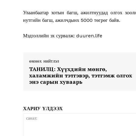
Улаанбаатар хотын багш, ажилтнуудад олгох хоо
нутгийн багш, ажилчдынх 5000 төгрөг байв.
Мэдээллийн эх сурвалж: duuren.life
News 
Magazin
өмнөх нийтлэл
ТАНИЛЦ: Хүүхдийн мөнгө,
халамжийн тэтгэвэр, тэтгэмж олгох
энэ сарын хуваарь
ХАРИУ ҮЛДЭЭХ