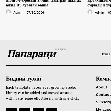
Монгол-Оросын хилийг хамтран шалгах
Ерөнхийлөгч
ажил 85 хувьтай байна
судлалын хү
Admin
-
07/30/2026
Admin
-
0
Папараци
МЭДЭЭ
Эхлэл
Бидний тухай
Комп
Each template in our ever growing studio
About
library can be added and moved around
Contact
within any page effortlessly with one click.
Subscri
My acc