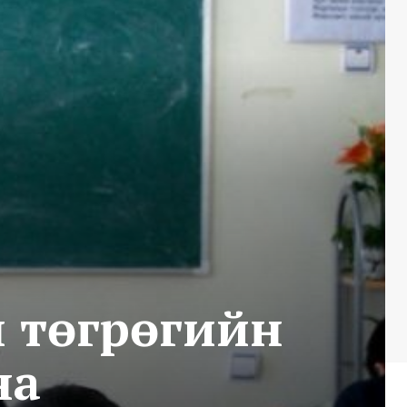
н төгрөгийн
на