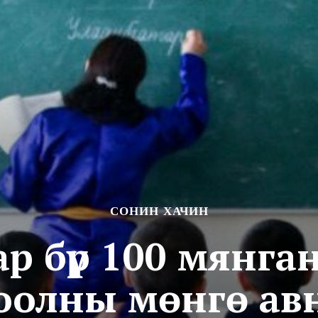
СОНИН ХАЧИН
ар бүр 100 мянга
оолны мөнгө ав