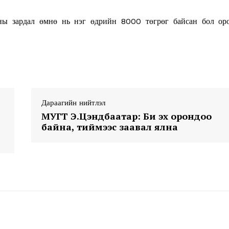
лны зардал өмнө нь нэг өдрийн 8000 төгрөг байсан бол ор
Week
e PRO
Дараагийн нийтлэл
МУГТ Э.Цэндбаатар: Би эх орондоо
Company
байна, тиймээс заавал ялна
About
Contact us
Subscription Plans
My account