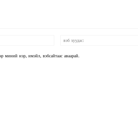
E NOW
и-
мэйл:*
эр миний нэр, имэйл, вэбсайтаас аваарай.