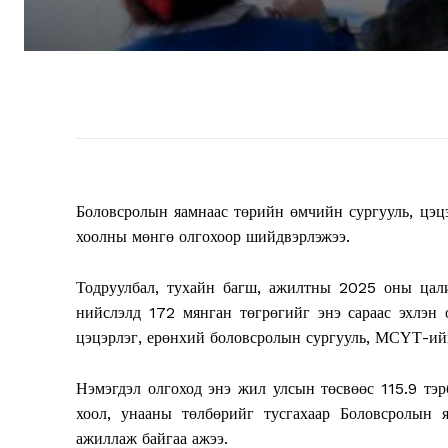
Боловсролын яамнаас төрийн өмчийн сургууль, цэц
хоолны мөнгө олгохоор шийдвэрлэжээ.
Тодруулбал, тухайн багш, ажилтны 2025 оны цали
нийслэлд 172 мянган төгрөгийг энэ сараас эхлэн
цэцэрлэг, ерөнхий боловсролын сургууль, МСҮТ-ийн
Нэмэгдэл олгоход энэ жил улсын төсвөөс 115.9 тэр
хоол, унааны төлбөрийг тусгахаар Боловсролын я
ажиллаж байгаа ажээ.