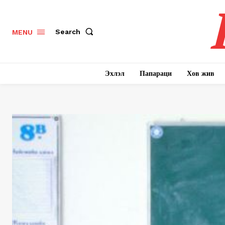
Search
MENU
Эхлэл
Папараци
Хов жив