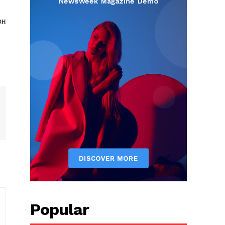
он
Popular