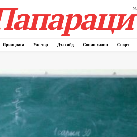
Папараци
М
Ярилцлага
Улс төр
Дэлхийд
Сонин хачин
Спорт