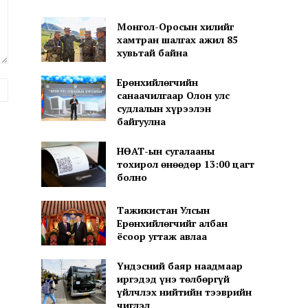
Монгол-Оросын хилийг
хамтран шалгах ажил 85
хувьтай байна
Ерөнхийлөгчийн
вэб
санаачилгаар Олон улс
хуудас:
судлалын хүрээлэн
байгуулна
НӨАТ-ын сугалааны
тохирол өнөөдөр 13:00 цагт
болно
Тажикистан Улсын
Ерөнхийлөгчийг албан
ёсоор угтаж авлаа
Үндэсний баяр наадмаар
иргэдэд үнэ төлбөргүй
үйлчлэх нийтийн тээврийн
чиглэл