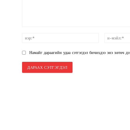
SUBSCRIB
санал:
нэр:*
Намайг дараагийн удаа сэтгэгдэл бичихдээ энэ хөтөч дэ