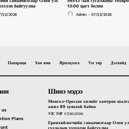
ийн санаачилгаар Олон улс
НӨАТ-ын сугалааны тохиро
рээлэн байгуулна
13:00 цагт болно
7/22/2026
Admin
-
07/22/2026
Папараци
Хов жив
Ярилцлага
Улс төр
Дэлхийд
ани
Шинэ мэдээ
Монгол-Оросын хилийг хамтран шалг
ажил 85 хувьтай байна
 us
УЛС ТӨР
07/30/2026
ption Plans
Ерөнхийлөгчийн санаачилгаар Олон у
ount
судлалын хүрээлэн байгуулна