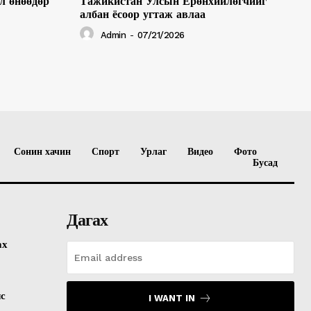
л өнөөдөр
Тажикистан Улсын Ерөнхийлөгчийг
албан ёсоор угтаж авлаа
Admin
-
07/21/2026
Сонин хачин
Спорт
Урлаг
Видео
Фото
Бусад
Дагах
ах
лс
I WANT IN