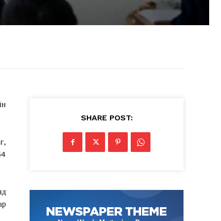
йн
SHARE POST:
г,
64
нд
ар