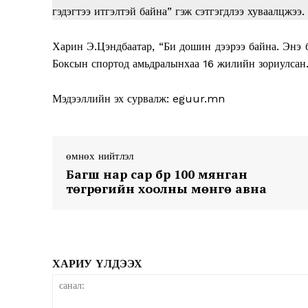
гэдэгтээ итгэлтэй байна” гэж сэтгэгдлээ хуваалцжээ.
Харин Э.Цэндбаатар, “Би дошин дээрээ байна. Энэ 
Боксын спортод амьдралынхаа 16 жилийн зориулсан. 
Мэдээллийн эх сурвалж: eguur.mn
News 
Magazin
өмнөх нийтлэл
Багш нар сар бүр 100 мянган
төгрөгийн хоолны мөнгө авна
ХАРИУ ҮЛДЭЭХ