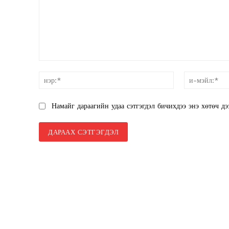
SUBSCRIB
санал:
нэр:*
Намайг дараагийн удаа сэтгэгдэл бичихдээ энэ хөтөч дэ