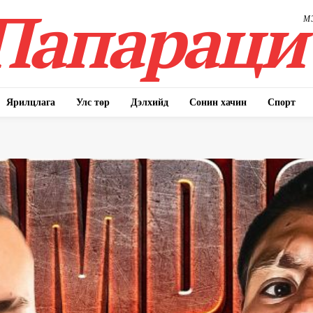
Папараци
М
Ярилцлага
Улс төр
Дэлхийд
Сонин хачин
Спорт