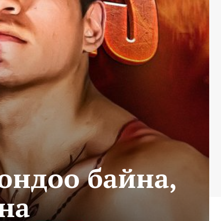
рондоо байна,
лна