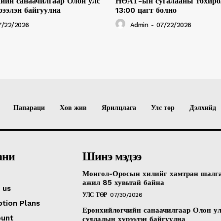
ийн санаачилгаар Олон улс
НӨАТ-ын сугалааны тохиро
рээлэн байгуулна
13:00 цагт болно
7/22/2026
Admin
-
07/22/2026
Папараци
Хов жив
Ярилцлага
Улс төр
Дэлхийд
ани
Шинэ мэдээ
Монгол-Оросын хилийг хамтран шалг
ажил 85 хувьтай байна
 us
УЛС ТӨР
07/30/2026
ption Plans
Ерөнхийлөгчийн санаачилгаар Олон у
ount
судлалын хүрээлэн байгуулна