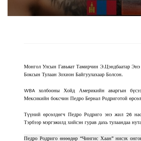
Монгол Улсын Гавьяат Тамирчин Э.Цэндбаатар Энэ
Боксын Тулаан Зохион Байгуулахаар Болсон.
WBA холбооны Хойд Америкийн аваргын бүсээ х
Мексикийн боксчин Педро Бернал Родриготой өрсөл
Түүний өрсөлдөгч Педро Родриго энэ жил 26 наст
Тэрбээр мэргэжилд хийсэн гурав дахь тулаандаа нут
Педро Родриго өнөөдөр “Чингис Хаан” нисэх онго