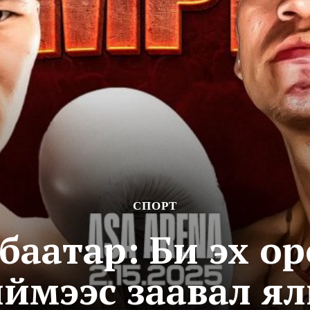
СПОРТ
аатар: Би эх о
ймээс заавал я