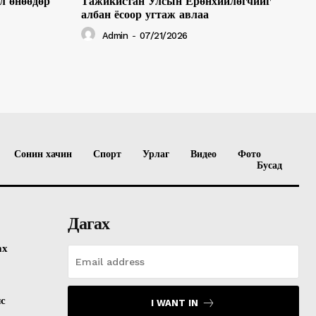
л өнөөдөр
Тажикистан Улсын Ерөнхийлөгчийг
албан ёсоор угтаж авлаа
Admin
-
07/21/2026
Сонин хачин
Спорт
Урлаг
Видео
Фото
Бусад
Дагах
ах
лс
I WANT IN