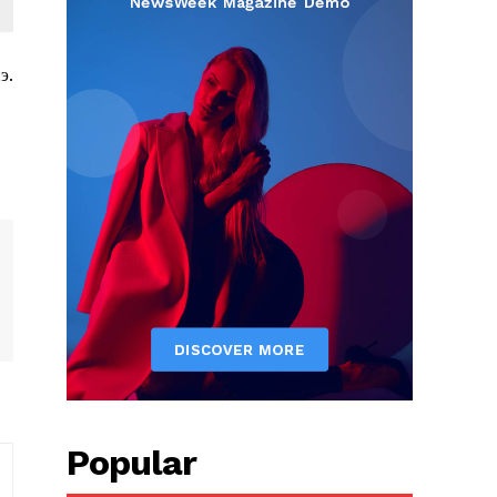
э.
Popular