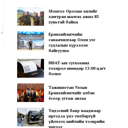
Монгол-Оросын хилийг
хамтран шалгах ажил 85
хувьтай байна
Ерөнхийлөгчийн
санаачилгаар Олон улс
вэб
судлалын хүрээлэн
хуудас:
байгуулна
НӨАТ-ын сугалааны
тохирол өнөөдөр 13:00 цагт
болно
Тажикистан Улсын
Ерөнхийлөгчийг албан
ёсоор угтаж авлаа
Үндэсний баяр наадмаар
иргэдэд үнэ төлбөргүй
үйлчлэх нийтийн тээврийн
чиглэл