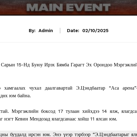
By:
Admin
Date:
02/10/2025
 Сарын 15-Нд Буюу Ирэх Бямба Гарагт Эх Орондоо Мэргэжли
амгаалах чухал даалгавартай Э.Цэндбаатар “Аса арена”
дөх юм байна.
ай. Мэргэжлийн боксод 17 тулаан хийхдээ 14 ялж, ялагдса
аг нэгт Кевин Мендозад ялагдсанаас хойш 11 ялсан юм.
цны буудалд ирсэн юм. Энэ үеэр тэрбээр “Э.Цэндбаатарыг ял