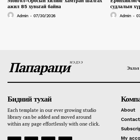
Монгол-Оросын хилийг хамтран шалгах
Ерөнхийлөгч
ажил 85 хувьтай байна
судлалын хү
Admin
-
07/30/2026
Admin
-
0
Папараци
МЭДЭЭ
Эхлэл
Бидний тухай
Комп
Each template in our ever growing studio
About
library can be added and moved around
Contact
within any page effortlessly with one click.
Subscri
My acc