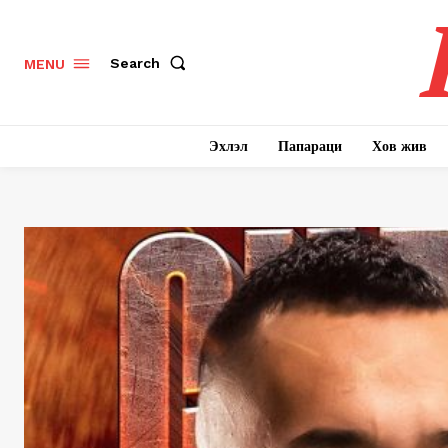
Search
MENU
Эхлэл
Папараци
Хов жив