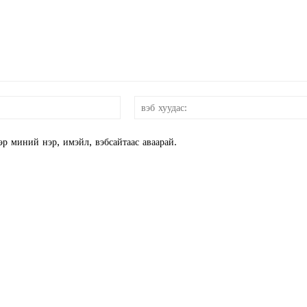
E NOW
и-
мэйл:*
эр миний нэр, имэйл, вэбсайтаас аваарай.