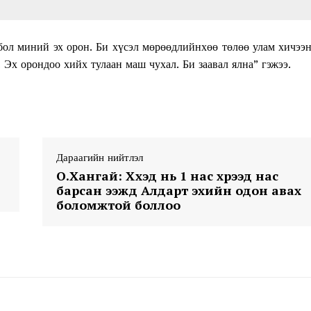
бол миний эх орон. Би хүсэл мөрөөдлийнхөө төлөө улам хичээн
Эх орондоо хийх тулаан маш чухал. Би заавал ялна” гэжээ.
Week
e PRO
Дараагийн нийтлэл
Company
О.Хангай: Хүүхэд нь 1 нас хүрээд нас
барсан ээжүүд Алдарт эхийн одон авах
боломжтой боллоо
About
Contact us
Subscription Plans
My account