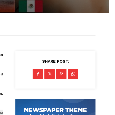
йн
SHARE POST:
-д
н.
на