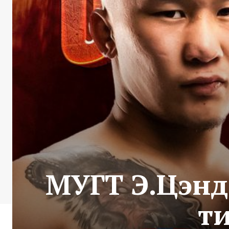
МУГТ Э.Цэндб
ти